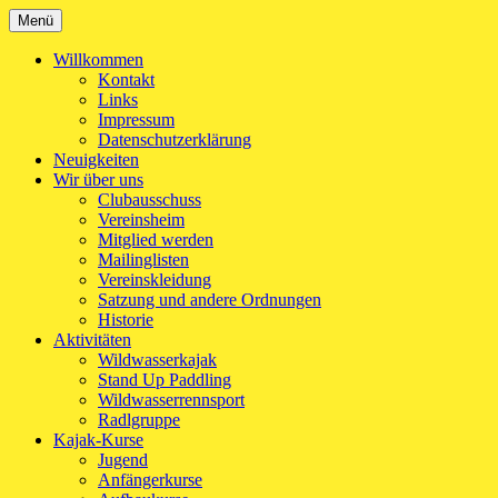
Zum
Menü
Kanu-Club Turngemeinde München e.V.
Kanu fahren in München
Inhalt
springen
Willkommen
Kontakt
Links
Impressum
Datenschutzerklärung
Neuigkeiten
Wir über uns
Clubausschuss
Vereinsheim
Mitglied werden
Mailinglisten
Vereinskleidung
Satzung und andere Ordnungen
Historie
Aktivitäten
Wildwasserkajak
Stand Up Paddling
Wildwasserrennsport
Radlgruppe
Kajak-Kurse
Jugend
Anfängerkurse