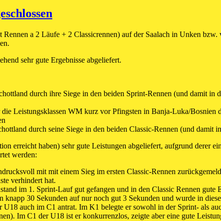
schlossen
t Rennen a 2 Läufe + 2 Classicrennen) auf der Saalach in Unken bzw
en.
end sehr gute Ergebnisse abgeliefert.
ottland durch ihre Siege in den beiden Sprint-Rennen (und damit in de
 die Leistungsklassen WM kurz vor Pfingsten in Banja-Luka/Bosnien dur
en
hottland durch seine Siege in den beiden Classic-Rennen (und damit in
ation erreicht haben) sehr gute Leistungen abgeliefert, aufgrund derer 
rtet werden:
eindrucksvoll mit mit einem Sieg im ersten Classic-Rennen zurückgeme
te verhindert hat.
nstand im 1. Sprint-Lauf gut gefangen und in den Classic Rennen gute E
 von knapp 30 Sekunden auf nur noch gut 3 Sekunden und wurde in die
18 auch im C1 antrat. Im K1 belegte er sowohl in der Sprint- als auch 
). Im C1 der U18 ist er konkurrenzlos, zeigte aber eine gute Leistu