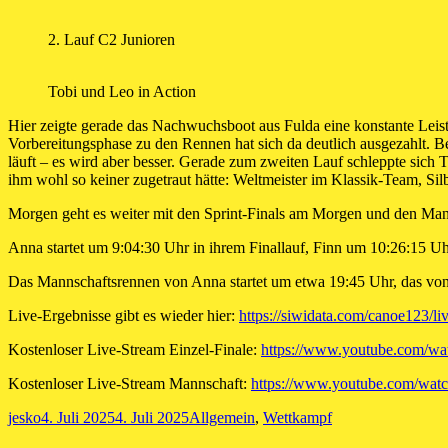
2. Lauf C2 Junioren
Tobi und Leo in Action
Hier zeigte gerade das Nachwuchsboot aus Fulda eine konstante Leist
Vorbereitungsphase zu den Rennen hat sich da deutlich ausgezahlt. B
läuft – es wird aber besser. Gerade zum zweiten Lauf schleppte sich T
ihm wohl so keiner zugetraut hätte: Weltmeister im Klassik-Team, Sil
Morgen geht es weiter mit den Sprint-Finals am Morgen und den Ma
Anna startet um 9:04:30 Uhr in ihrem Finallauf, Finn um 10:26:15 Uh
Das Mannschaftsrennen von Anna startet um etwa 19:45 Uhr, das vo
Live-Ergebnisse gibt es wieder hier:
https://siwidata.com/canoe123/
Kostenloser Live-Stream Einzel-Finale:
https://www.youtube.com/
Kostenloser Live-Stream Mannschaft:
https://www.youtube.com/wa
Autor
Veröffentlicht
Kategorien
jesko
4. Juli 2025
4. Juli 2025
Allgemein
,
Wettkampf
am