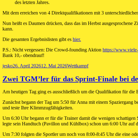
des letzten Jahres.
Mit dem erreichen von 4 Direktqualifikationen mit 3 unterschiedliche
Nun heißt es Daumen drücken, dass das im Herbst ausgesprochene Ziel 
kann.
Die gesamten Ergebnislisten gibt es
hier.
P.S.: Nicht vergessen: Die Crowd-founding Aktion
https://www.viele
Bank 10,- obendrauf!
Autor
Veröffentlicht
Kategorien
jesko
26. April 2026
12. Mai 2026
Wettkampf
am
Zwei TGM’ler für das Sprint-Finale bei d
Am heutigen Tag ging es ausschließlich um die Qualifikation für die 
Zunächst begann der Tag um 5:50 für Anna mit einem Spaziergang bei
und teste Ihre Klimmzugfähigkeiten.
Um 6:30 Uhr begann er für die Trainer damit die wenigen schattigen S
legte sein Handtuch (Pavillon und Kühlbox) schon um 6:00 Uhr auf 
Um 7:30 folgten die Sportler um noch von 8:00-8:45 Uhr die eine oder