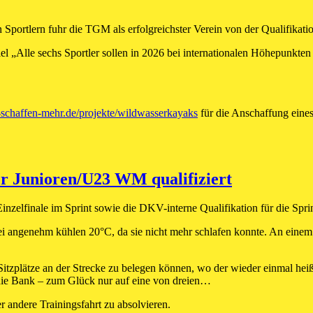
n Sportlern fuhr die TGM als erfolgreichster Verein von der Qualifikat
„Alle sechs Sportler sollen in 2026 bei internationalen Höhepunkten s
-schaffen-mehr.de/projekte/wildwasserkayaks
für die Anschaffung eines
er Junioren/U23 WM qualifiziert
Einzelfinale im Sprint sowie die DKV-interne Qualifikation für die Spr
 angenehm kühlen 20°C, da sie nicht mehr schlafen konnte. An einem 
itzplätze an der Strecke zu belegen können, wo der wieder einmal heiße
die Bank – zum Glück nur auf eine von dreien…
 andere Trainingsfahrt zu absolvieren.