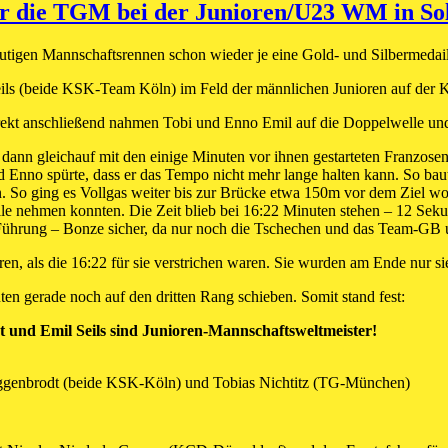
für die TGM bei der Junioren/U23 WM in So
utigen Mannschaftsrennen schon wieder je eine Gold- und Silbermedail
ls (beide KSK-Team Köln) im Feld der männlichen Junioren auf der Kl
irekt anschließend nahmen Tobi und Enno Emil auf die Doppelwelle un
e dann gleichauf mit den einige Minuten vor ihnen gestarteten Franzos
 Enno spürte, dass er das Tempo nicht mehr lange halten kann. So baut
n. So ging es Vollgas weiter bis zur Brücke etwa 150m vor dem Ziel wo 
lle nehmen konnten. Die Zeit blieb bei 16:22 Minuten stehen – 12 Seku
te Führung – Bonze sicher, da nur noch die Tschechen und das Team-GB
en, als die 16:22 für sie verstrichen waren. Sie wurden am Ende nur 
en gerade noch auf den dritten Rang schieben. Somit stand fest:
 und Emil Seils sind Junioren-Mannschaftsweltmeister!
oggenbrodt (beide KSK-Köln) und Tobias Nichtitz (TG-München)