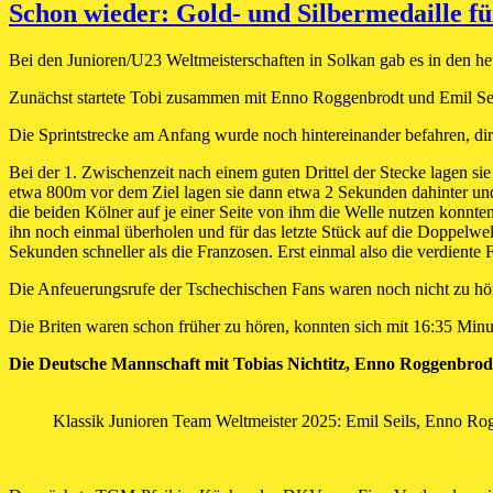
Schon wieder: Gold- und Silbermedaille 
Bei den Junioren/U23 Weltmeisterschaften in Solkan gab es in den he
Zunächst startete Tobi zusammen mit Enno Roggenbrodt und Emil Sei
Die Sprintstrecke am Anfang wurde noch hintereinander befahren, d
Bei der 1. Zwischenzeit nach einem guten Drittel der Stecke lagen si
etwa 800m vor dem Ziel lagen sie dann etwa 2 Sekunden dahinter und
die beiden Kölner auf je einer Seite von ihm die Welle nutzen konnte
ihn noch einmal überholen und für das letzte Stück auf die Doppelwe
Sekunden schneller als die Franzosen. Erst einmal also die verdien
Die Anfeuerungsrufe der Tschechischen Fans waren noch nicht zu hör
Die Briten waren schon früher zu hören, konnten sich mit 16:35 Minut
Die Deutsche Mannschaft mit Tobias Nichtitz, Enno Roggenbrodt
Klassik Junioren Team Weltmeister 2025: Emil Seils, Enno R