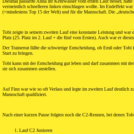
Diesmal passierte Anna ihr Kehrwasser vom ersten Lauf besser, hatte
vermeintlich schnelleren linken einschlagen wollte. Im Endeffekt war 
(=mindestens Top 15 der Welt) und für die Mannschaft. Die „deutsch
Tobi zeigte in seinem zweiten Lauf eine konstante Leistung und war e
Platz (25. Platz im 2. Lauf + die fünf vom Ersten). Auch war er diesma
Der Trainerrat fällte die schwierige Entscheidung, ob Emil oder Tob
Start zu bringen.
Tobi kann mit der Entscheidung gut leben und darf zusammen mit den 
sie sich zusammen anstellen.
Auf Finn war wie so oft Verlass und legte im zweiten Lauf deutlich z
Mannschaft qualifiziert.
Nach einer kurzen Pause folgten noch die C2-Rennen, bei denen Tobi
1. Lauf C2 Junioren