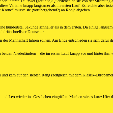
 aber unteren Teil zwei (gefühlte) Quersteher, da sie von der Strömun
diese Variante knapp langsamer als im ersten Lauf. Es reichte aber trot
e Krone“ musste sie (vorübergehend?) an Ronja abgeben.
ine hundertstel Sekunde schneller als in dem ersten. Da einige langsam
l drittschnellster Deutscher.
i in der Mannschaft fahren sollten. Am Ende entschieden sie sich dafü
beiden Niederländern – die im ersten Lauf knapp vor und hinter ihm wa
u und kam auf den siebten Rang (zeitgleich mit dem Klassik-Europameist
 und Leo wieder ins Geschehen eingriffen. Machen wir es kurz: Hier d