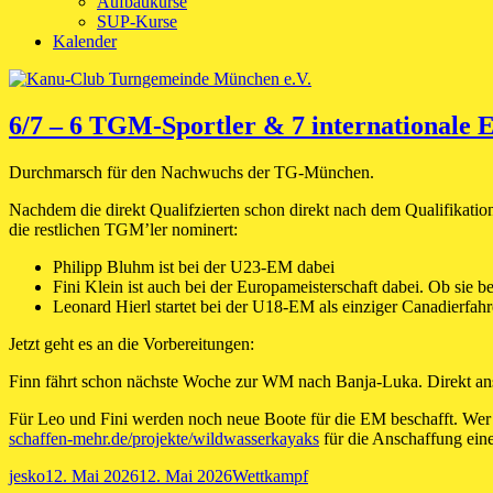
Aufbaukurse
SUP-Kurse
Kalender
Neuigkeiten
6/7 – 6 TGM-Sportler & 7 internationale E
Durchmarsch für den Nachwuchs der TG-München.
Nachdem die direkt Qualifzierten schon direkt nach dem Qualifika
die restlichen TGM’ler nominert:
Philipp Bluhm ist bei der U23-EM dabei
Fini Klein ist auch bei der Europameisterschaft dabei. Ob sie 
Leonard Hierl startet bei der U18-EM als einziger Canadierfah
Jetzt geht es an die Vorbereitungen:
Finn fährt schon nächste Woche zur WM nach Banja-Luka. Direkt ans
Für Leo und Fini werden noch neue Boote für die EM beschafft. Wer
schaffen-mehr.de/projekte/wildwasserkayaks
für die Anschaffung eine
Autor
Veröffentlicht
Kategorien
jesko
12. Mai 2026
12. Mai 2026
Wettkampf