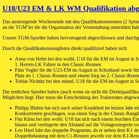
am
U18/U23 EM & LK WM Qualifikation abge
Das anstrengende Wochenende mit den Qualifikationsrennen (2 Sprin
an die TGM’ler die die Organisation der Veranstaltung unterstützt hab
Unsere TGM-Sportler haben hervorragend abgeschlossen und durchgeh
Durch die Qualifikationsranglisten direkt qualifiziert haben sich:
Anna von Hehn bei den weibl. U18 für die EM im August in Sch
1. Herren-LK Fahrer in den Classic-Rennen
Finn Vogler für die U23-EM im August in Schottland sowie für
Platz im 1. Classic-Rennen und einem Sieg im 2. Classic-Renn
Tobias Nichtitz bei den männl. U18 für die EM im August in Sc
Die restlichen Sportler haben (auch wenn sie nicht die Direktqualifik
Möglichen liegt. Hier muss die Entscheidung des Trainerrates abgewa
Philipp Bluhm hat sich nach seiner Krankheit im letzten Jahr 
Konkurrenten geschlagen, was einen Sieg in der Classic-Ranglis
Fini Klein bei den weibl. U18 hat sich nach einem feuchten Ei
hinaus und verringerte den Abstand auf die Vortagessiegerin
Leo Hierl fuhr das doppelte Programm, da er neben dem K1 der U
Doppelbelastung mit dem C1-Rennen jeweils vor dem K1-Rennen