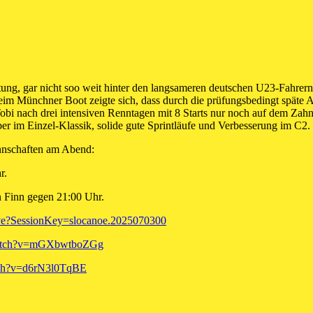
ung, gar nicht soo weit hinter den langsameren deutschen U23-Fahrern.
eim Münchner Boot zeigte sich, dass durch die prüfungsbedingt späte 
obi nach drei intensiven Renntagen mit 8 Starts nur noch auf dem Zahnf
ber im Einzel-Klassik, solide gute Sprintläufe und Verbesserung im C2.
nnschaften am Abend:
r.
n Finn gegen 21:00 Uhr.
live?SessionKey=slocanoe.2025070300
watch?v=mGXbwtboZGg
tch?v=d6rN3l0TqBE