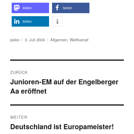
teilen
teilen
teilen
Autor
Veröffentlicht
Kategorien
jesko
3. Juli 2024
Allgemein
,
Wettkampf
am
Beitragsnavigation
ZURÜCK
Junioren-EM auf der Engelberger
Vorheriger
Aa eröffnet
Beitrag:
WEITER
Deutschland ist Europameister!
Nächster