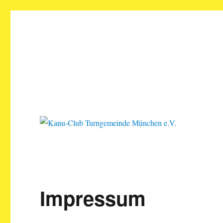
Kanu-Club Turngemeinde M
Kanu fahren in München
Impressum