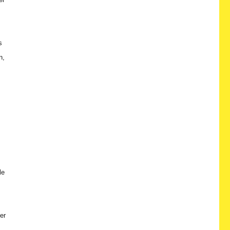
s
n,
le
er