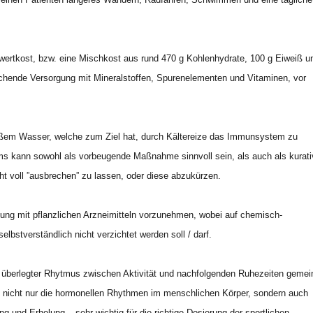
lwertkost, bzw. eine Mischkost aus rund 470 g Kohlenhydrate, 100 g Eiweiß u
eichende Versorgung mit Mineralstoffen, Spurenelementen und Vitaminen, vor
eißem Wasser, welche zum Ziel hat, durch Kältereize das Immunsystem zu
ms kann sowohl als vorbeugende Maßnahme sinnvoll sein, als auch als kurati
cht voll ”ausbrechen” zu lassen, oder diese abzukürzen.
dlung mit pflanzlichen Arzneimitteln vorzunehmen, wobei auf chemisch-
bstverständlich nicht verzichtet werden soll / darf.
n überlegter Rhytmus zwischen Aktivität und nachfolgenden Ruhezeiten gemei
 nicht nur die hormonellen Rhythmen im menschlichen Körper, sondern auch
 und Erholung – sehr wichtig für die richtige Dosierung der sportlichen