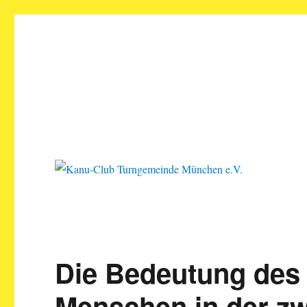
Kanu-Club Turngemeinde M
Kanu fahren in München
Die Bedeutung des 
Menschen in der zw