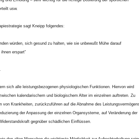
teilt usw.
apiestrategie sagt Kneipp folgendes:
nden würden, sich gesund zu halten, wie sie unbewußt Mühe darauf
 ihnen erspart”
.
rn sich alle leistungsbezogenen physiologischen Funktionen. Hiervon wird
 zwischen kalendarischem und biologischem Alter im einzelnen auftreten. Zu
en von Krankheiten, zurückzuführen auf die Abnahme des Leistungsvermögen
Reduzierung der Anpassung der einzelnen Organsysteme, auf Veränderung der
Widerstandskraft gegnüber schädlichen Einflüssen.
, wie den alten Menschen die wichtigste Möglichkeit zur Aufrechterhaltung sein