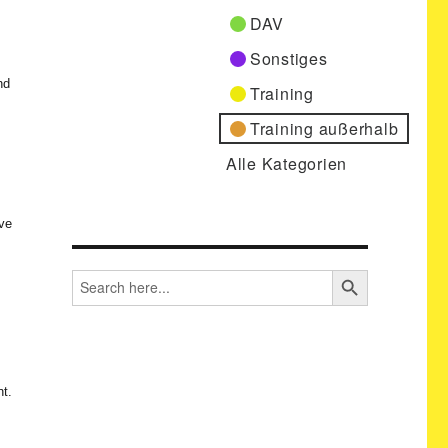
DAV
Sonstiges
nd
Training
Training außerhalb
Alle Kategorien
ve
SEARCH BUTTON
Search
for:
nt.