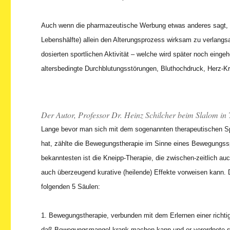
Auch wenn die pharmazeutische Werbung etwas anderes sagt, so i
Lebenshälfte) allein den Alterungsprozess wirksam zu verlangsam
dosierten sportlichen Aktivität – welche wird später noch einge
altersbedingte Durchblutungsstörungen, Bluthochdruck, Herz-K
Der Autor, Professor Dr. Heinz Schilcher beim Slalom in
Lange bevor man sich mit dem sogenannten therapeutischen Spor
hat, zählte die Bewegungstherapie im Sinne eines Bewegungssp
bekanntesten ist die Kneipp-Therapie, die zwischen-zeitlich auc
auch überzeugend kurative (heilende) Effekte vorweisen kann. 
folgenden 5 Säulen:
1. Bewegungstherapie, verbunden mit dem Erlernen einer richti
daß Bewegungsmangel krank machen kann und er verordnete se