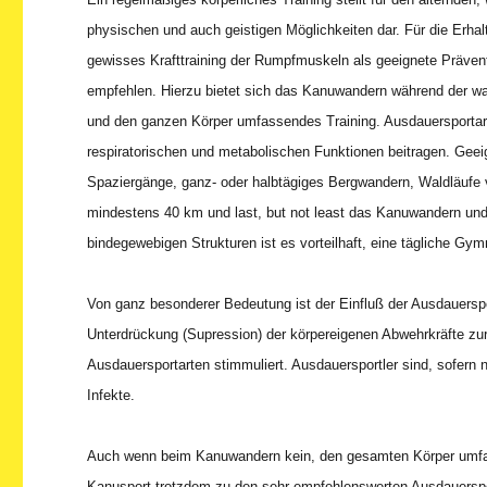
physischen und auch geistigen Möglichkeiten dar. Für die Erhal
gewisses Krafttraining der Rumpfmuskeln als geeignete Präv
empfehlen. Hierzu bietet sich das Kanuwandern während der war
und den ganzen Körper umfassendes Training. Ausdauersportarte
respiratorischen und metabolischen Funktionen beitragen. Geeign
Spaziergänge, ganz- oder halbtägiges Bergwandern, Waldläufe
mindestens 40 km und last, but not least das Kanuwandern und
bindegewebigen Strukturen ist es vorteilhaft, eine tägliche Gymn
Von ganz besonderer Bedeutung ist der Einfluß der Ausdauersp
Unterdrückung (Supression) der körpereigenen Abwehrkräfte z
Ausdauersportarten stimmuliert. Ausdauersportler sind, sofern ni
Infekte.
Auch wenn beim Kanuwandern kein, den gesamten Körper umfasse
Kanusport trotzdem zu den sehr empfehlenswerten Ausdauerspor