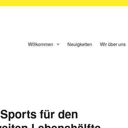
ünchen e.V.
Willkommen
Neuigkeiten
Wir über uns
Sports für den
eiten Lebenshälfte –