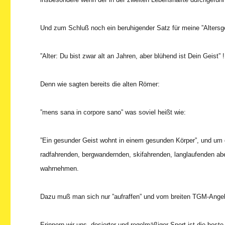
Und zum Schluß noch ein beruhigender Satz für meine ”Alters
”Alter: Du bist zwar alt an Jahren, aber blühend ist Dein Geist” !
Denn wie sagten bereits die alten Römer:
”mens sana in corpore sano” was soviel heißt wie:
”Ein gesunder Geist wohnt in einem gesunden Körper”, und um 
radfahrenden, bergwandernden, skifahrenden, langlaufenden a
wahrnehmen.
Dazu muß man sich nur ”aufraffen” und vom breiten TGM-Ang
Erinnern wir uns, dosierter und regelmäßiger Sport ist die beste