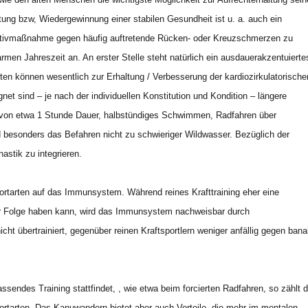
tung bzw, Wiedergewinnung einer stabilen Gesundheit ist u. a. auch ein
entivmaßnahme gegen häufig auftretende Rücken- oder Kreuzschmerzen zu
men Jahreszeit an. An erster Stelle steht natürlich ein ausdauerakzentuierte
n können wesentlich zur Erhaltung / Verbesserung der kardiozirkulatorische
et sind – je nach der individuellen Konstitution und Kondition – längere
 von etwa 1 Stunde Dauer, halbstündiges Schwimmen, Radfahren über
 besonders das Befahren nicht zu schwieriger Wildwasser. Bezüglich der
astik zu integrieren.
ortarten auf das Immunsystem. Während reines Krafttraining eher eine
ur Folge haben kann, wird das Immunsystem nachweisbar durch
cht übertrainiert, gegenüber reinen Kraftsportlern weniger anfällig gegen bana
ndes Training stattfindet, , wie etwa beim forcierten Radfahren, so zählt d
tarten. Das Kanuwandern bietet aber auch Vorteile, die mehr im mentalen