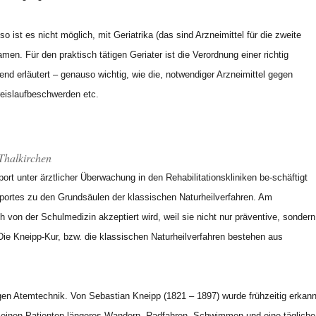
st es nicht möglich, mit Geriatrika (das sind Arzneimittel für die zweite
en. Für den praktisch tätigen Geriater ist die Verordnung einer richtig
hend erläutert – genauso wichtig, wie die, notwendiger Arzneimittel gegen
reislaufbeschwerden etc.
 Thalkirchen
t unter ärztlicher Überwachung in den Rehabilitationskliniken be-schäftigt
ortes zu den Grundsäulen der klassischen Naturheilverfahren. Am
h von der Schulmedizin akzeptiert wird, weil sie nicht nur präventive, sondern
Die Kneipp-Kur, bzw. die klassischen Naturheilverfahren bestehen aus
gen Atemtechnik. Von Sebastian Kneipp (1821 – 1897) wurde frühzeitig erkann
inen Patienten längeres Wandern, Radfahren, Schwimmen und eine tägliche