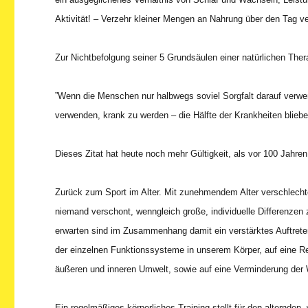
Aktivität! – Verzehr kleiner Mengen an Nahrung über den Tag ver
Zur Nichtbefolgung seiner 5 Grundsäulen einer natürlichen Ther
”Wenn die Menschen nur halbwegs soviel Sorgfalt darauf verwe
verwenden, krank zu werden – die Hälfte der Krankheiten bliebe
Dieses Zitat hat heute noch mehr Gültigkeit, als vor 100 Jahren
Zurück zum Sport im Alter. Mit zunehmendem Alter verschlechte
niemand verschont, wenngleich große, individuelle Differenzen
erwarten sind im Zusammenhang damit ein verstärktes Auftret
der einzelnen Funktionssysteme in unserem Körper, auf eine 
äußeren und inneren Umwelt, sowie auf eine Verminderung der 
Ein regelmäßiges körperliches Training stellt für den alternden