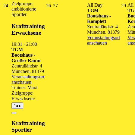
Zielgruppe:
All Day
All
24.
26.
27.
29.
24
26
27
29
ambitionierte
TGM
T
August
August
August
Augu
Sportler
Bootshaus -
Boo
2026
2026
2026
202
Komplett
Kom
Krafttraining
Zentralländstr. 4
Zent
Erwachsene
München
,
81379
Mü
Veranstaltungsort
Ver
anschauen
ans
19:31
-
21:00
TGM
Bootshaus -
Großer Raum
Zentralländstr. 4
München
,
81379
Veranstaltungsort
anschauen
Trainer: Maxi
Zielgruppe:
Erwachsene
1.
(2
1
●●
September
Veranstaltungen)
2026
Close
Krafttraining
Sportler