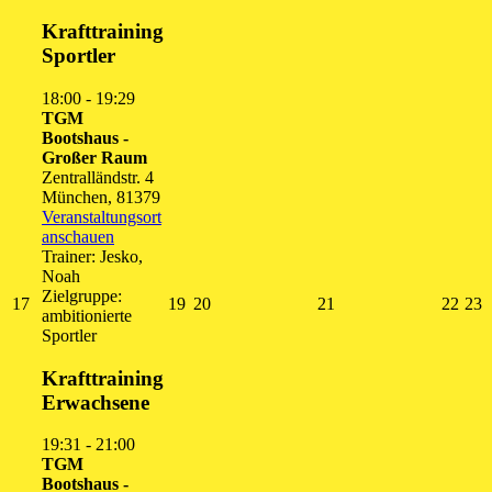
Close
Krafttraining
Sportler
18:00
-
19:29
TGM
Bootshaus -
Großer Raum
Zentralländstr. 4
München
,
81379
Veranstaltungsort
anschauen
Trainer: Jesko,
Noah
Zielgruppe:
17.
19.
20.
21.
22.
2
17
19
20
21
22
23
ambitionierte
August
August
August
August
Augu
A
Sportler
2026
2026
2026
2026
202
2
Krafttraining
Erwachsene
19:31
-
21:00
TGM
Bootshaus -