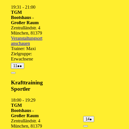
19:31
-
21:00
TGM
Bootshaus -
Großer Raum
Zentralländstr. 4
München
,
81379
Veranstaltungsort
anschauen
Trainer: Maxi
Zielgruppe:
Erwachsene
11.
(2
11
●●
August
Veranstaltungen)
2026
Close
Krafttraining
Sportler
18:00
-
19:29
TGM
Bootshaus -
Großer Raum
14.
(1
14
●
Zentralländstr. 4
August
Veranstaltung)
München
,
81379
2026
Close