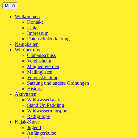
Zum
Menü
Kanu-Club Turngemeinde München e.V.
Kanu fahren in München
Inhalt
springen
Willkommen
Kontakt
Links
Impressum
Datenschutzerklärung
Neuigkeiten
Wir über uns
Clubausschuss
Vereinsheim
Mitglied werden
Mailinglisten
Vereinskleidung
Satzung und andere Ordnungen
Historie
Aktivitäten
Wildwasserkajak
Stand Up Paddling
Wildwasserrennsport
Radlgruppe
Kajak-Kurse
Jugend
Anfängerkurse