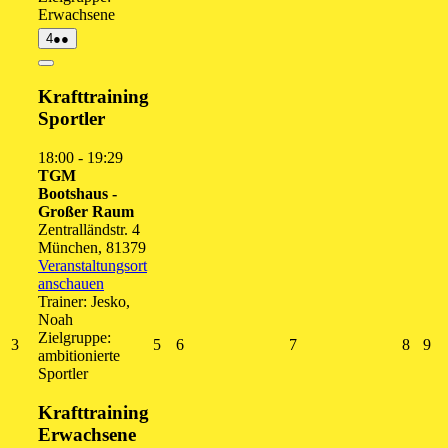
Erwachsene
4.
(2
4
●●
August
Veranstaltungen)
2026
Close
Krafttraining
Sportler
18:00
-
19:29
TGM
Bootshaus -
Großer Raum
Zentralländstr. 4
München
,
81379
Veranstaltungsort
anschauen
Trainer: Jesko,
Noah
Zielgruppe:
3.
5.
6.
7.
8.
9.
3
5
6
7
8
9
ambitionierte
August
August
August
August
Augus
Au
Sportler
2026
2026
2026
2026
2026
20
Krafttraining
Erwachsene