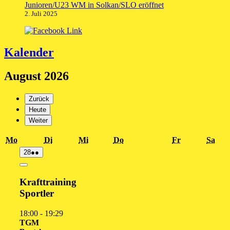
Junioren/U23 WM in Solkan/SLO eröffnet
2. Juli 2025
Kalender
August 2026
Zurück
Heute
Weiter
Montag
Dienstag
Mittwoch
Donnerstag
Freitag
Sam
Mo
Di
Mi
Do
Fr
Sa
28.
(2
28
●●
Juli
Veranstaltungen)
2026
Close
Krafttraining
Sportler
18:00
-
19:29
TGM