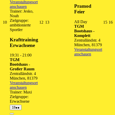
Veranstaltungsort
Pramod
anschauen
Trainer: Jesko,
Feier
Noah
Zielgruppe:
All Day
10.
12.
13.
15.
1
10
12
13
15
16
ambitionierte
TGM
August
August
August
Augu
A
Sportler
Bootshaus -
2026
2026
2026
202
2
Komplett
Krafttraining
Zentralländstr. 4
Erwachsene
München
,
81379
Veranstaltungsort
anschauen
19:31
-
21:00
TGM
Bootshaus -
Großer Raum
Zentralländstr. 4
München
,
81379
Veranstaltungsort
anschauen
Trainer: Maxi
Zielgruppe:
Erwachsene
18.
(2
18
●●
August
Veranstaltungen)
2026