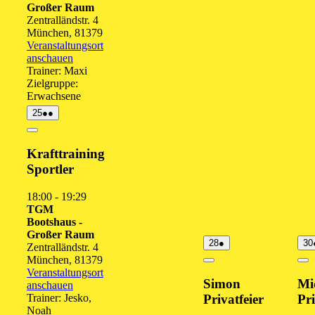
Großer Raum
Zentralländstr. 4
München
,
81379
Veranstaltungsort
anschauen
Trainer: Maxi
Zielgruppe:
Erwachsene
25.
(2
25
●●
August
Veranstaltungen)
2026
Close
Krafttraining
Sportler
18:00
-
19:29
TGM
Bootshaus -
Großer Raum
28.
(1
28
●
30
Zentralländstr. 4
August
Veranstaltung)
München
,
81379
2026
Close
Cl
Veranstaltungsort
Simon
Mi
anschauen
Trainer: Jesko,
Privatfeier
Pri
Noah