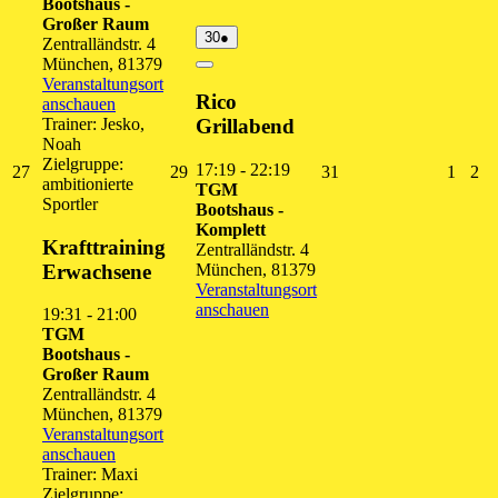
Bootshaus -
Großer Raum
30.
(1
30
●
Zentralländstr. 4
Juli
Veranstaltung)
München
,
81379
2026
Close
Veranstaltungsort
Rico
anschauen
Trainer: Jesko,
Grillabend
Noah
Zielgruppe:
17:19
-
22:19
27.
29.
31.
1.
2.
27
29
31
1
2
ambitionierte
TGM
Juli
Juli
Juli
Augus
Au
Sportler
Bootshaus -
2026
2026
2026
2026
20
Komplett
Krafttraining
Zentralländstr. 4
Erwachsene
München
,
81379
Veranstaltungsort
anschauen
19:31
-
21:00
TGM
Bootshaus -
Großer Raum
Zentralländstr. 4
München
,
81379
Veranstaltungsort
anschauen
Trainer: Maxi
Zielgruppe: