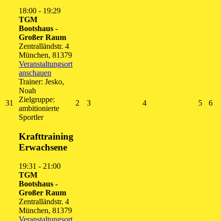
18:00
-
19:29
TGM
Bootshaus -
Großer Raum
Zentralländstr. 4
München
,
81379
Veranstaltungsort
anschauen
Trainer: Jesko,
Noah
Zielgruppe:
31.
2.
3.
4.
5.
6.
31
2
3
4
5
6
ambitionierte
August
September
September
September
Septe
Se
Sportler
2026
2026
2026
2026
2026
20
Krafttraining
Erwachsene
19:31
-
21:00
TGM
Bootshaus -
Großer Raum
Zentralländstr. 4
München
,
81379
Veranstaltungsort