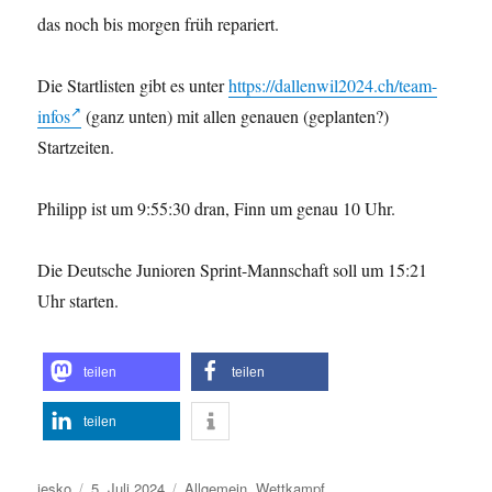
das noch bis morgen früh repariert.
Die Startlisten gibt es unter
https://dallenwil2024.ch/team-
infos
(ganz unten) mit allen genauen (geplanten?)
Startzeiten.
Philipp ist um 9:55:30 dran, Finn um genau 10 Uhr.
Die Deutsche Junioren Sprint-Mannschaft soll um 15:21
Uhr starten.
teilen
teilen
teilen
Autor
Veröffentlicht
Kategorien
jesko
5. Juli 2024
Allgemein
,
Wettkampf