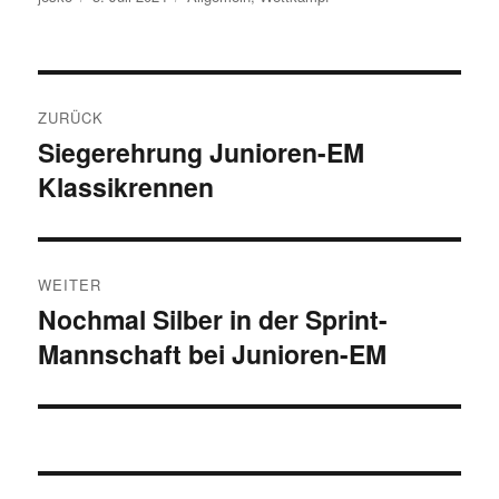
am
Beitragsnavigation
ZURÜCK
Siegerehrung Junioren-EM
Vorheriger
Klassikrennen
Beitrag:
WEITER
Nochmal Silber in der Sprint-
Nächster
Mannschaft bei Junioren-EM
Beitrag: