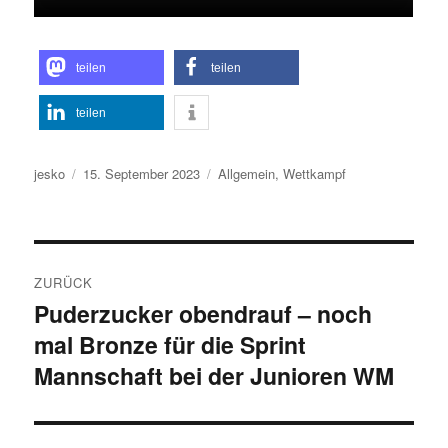
teilen
teilen
teilen
Autor
Veröffentlicht
Kategorien
jesko
15. September 2023
Allgemein
,
Wettkampf
am
Beitragsnavigation
ZURÜCK
Puderzucker obendrauf – noch
Vorheriger
mal Bronze für die Sprint
Beitrag:
Mannschaft bei der Junioren WM