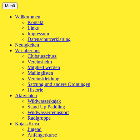
Zum
Menü
Kanu-Club Turngemeinde München e.V.
Kanu fahren in München
Inhalt
springen
Willkommen
Kontakt
Links
Impressum
Datenschutzerklärung
Neuigkeiten
Wir über uns
Clubausschuss
Vereinsheim
Mitglied werden
Mailinglisten
Vereinskleidung
Satzung und andere Ordnungen
Historie
Aktivitäten
Wildwasserkajak
Stand Up Paddling
Wildwasserrennsport
Radlgruppe
Kajak-Kurse
Jugend
Anfängerkurse