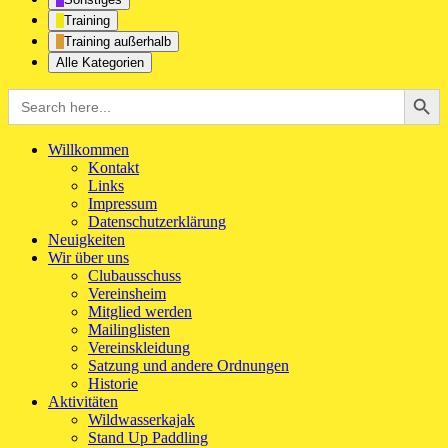
Training
Training außerhalb
Alle Kategorien
Search Button
Search
for:
Willkommen
Kontakt
Links
Impressum
Datenschutzerklärung
Neuigkeiten
Wir über uns
Clubausschuss
Vereinsheim
Mitglied werden
Mailinglisten
Vereinskleidung
Satzung und andere Ordnungen
Historie
Aktivitäten
Wildwasserkajak
Stand Up Paddling