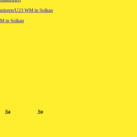
 Junioren/U23 WM in Solkan
WM in Solkan
Samstag
Sonntag
Sa
So