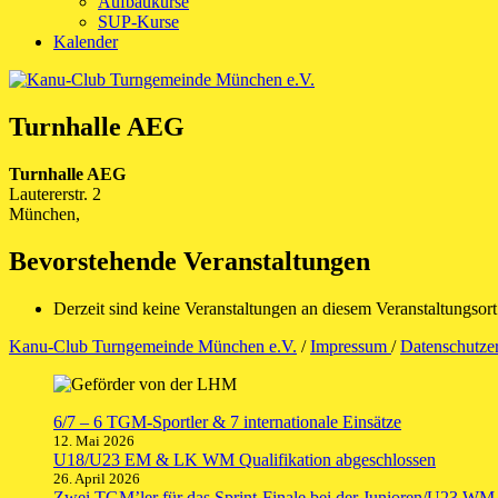
Aufbaukurse
SUP-Kurse
Kalender
Turnhalle AEG
Turnhalle AEG
Lautererstr. 2
München
,
Bevorstehende Veranstaltungen
Derzeit sind keine Veranstaltungen an diesem Veranstaltungsort
Kanu-Club Turngemeinde München e.V.
/
Impressum
/
Datenschutze
6/7 – 6 TGM-Sportler & 7 internationale Einsätze
12. Mai 2026
U18/U23 EM & LK WM Qualifikation abgeschlossen
26. April 2026
Zwei TGM’ler für das Sprint-Finale bei der Junioren/U23 WM q