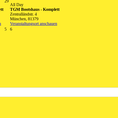
29.
29
All Day
August
tt
TGM Bootshaus - Komplett
2026
Zentralländstr. 4
München
,
81379
n
Veranstaltungsort anschauen
5.
6.
5
6
September
September
2026
2026