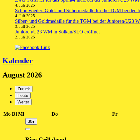
4. Juli 2025
Schon wieder: Gold- und Silbermedaille für die TGM bei der
4. Juli 2025
Silber- und Goldmedaille für die TGM bei der Junioren/U23 
3. Juli 2025
Junioren/U23 WM in Solkan/SLO eröffnet
2. Juli 2025
Kalender
August 2026
Zurück
Heute
Weiter
Montag
Dienstag
Mittwoch
Donnerstag
Freitag
Mo
Di
Mi
Do
Fr
30.
(1
30
●
Juli
Veranstaltung)
2026
Close
Rico Grillabend