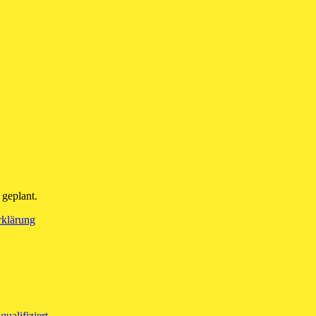
 geplant.
rklärung
ualifiziert