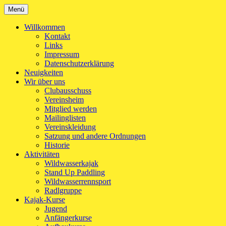
Zum
Menü
Kanu-Club Turngemeinde München e.V.
Kanu fahren in München
Inhalt
springen
Willkommen
Kontakt
Links
Impressum
Datenschutzerklärung
Neuigkeiten
Wir über uns
Clubausschuss
Vereinsheim
Mitglied werden
Mailinglisten
Vereinskleidung
Satzung und andere Ordnungen
Historie
Aktivitäten
Wildwasserkajak
Stand Up Paddling
Wildwasserrennsport
Radlgruppe
Kajak-Kurse
Jugend
Anfängerkurse