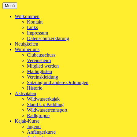
Zum
Menü
Kanu-Club Turngemeinde München e.V.
Kanu fahren in München
Inhalt
springen
Willkommen
Kontakt
Links
Impressum
Datenschutzerklärung
Neuigkeiten
Wir über uns
Clubausschuss
Vereinsheim
Mitglied werden
Mailinglisten
Vereinskleidung
Satzung und andere Ordnungen
Historie
Aktivitäten
Wildwasserkajak
Stand Up Paddling
Wildwasserrennsport
Radlgruppe
Kajak-Kurse
Jugend
Anfängerkurse