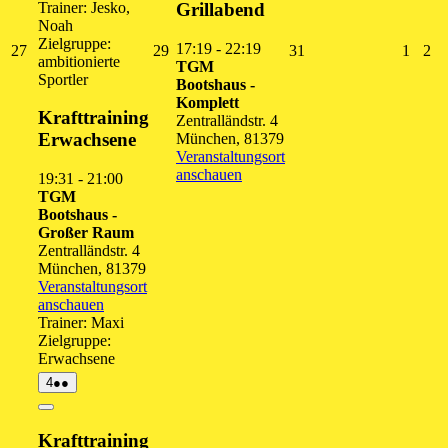
Trainer: Jesko,
Grillabend
Noah
Zielgruppe:
17:19
-
22:19
27.
29.
31.
1.
2.
27
29
31
1
2
ambitionierte
TGM
Juli
Juli
Juli
Augus
Au
Sportler
Bootshaus -
2026
2026
2026
2026
20
Komplett
Krafttraining
Zentralländstr. 4
Erwachsene
München
,
81379
Veranstaltungsort
anschauen
19:31
-
21:00
TGM
Bootshaus -
Großer Raum
Zentralländstr. 4
München
,
81379
Veranstaltungsort
anschauen
Trainer: Maxi
Zielgruppe:
Erwachsene
4.
(2
4
●●
August
Veranstaltungen)
2026
Close
Krafttraining