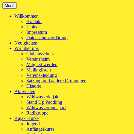
Zum
Menü
Kanu-Club Turngemeinde München e.V.
Kanu fahren in München
Inhalt
springen
Willkommen
Kontakt
Links
Impressum
Datenschutzerklärung
Neuigkeiten
Wir über uns
Clubausschuss
Vereinsheim
Mitglied werden
Mailinglisten
Vereinskleidung
Satzung und andere Ordnungen
Historie
Aktivitäten
Wildwasserkajak
Stand Up Paddling
Wildwasserrennsport
Radlgruppe
Kajak-Kurse
Jugend
Anfängerkurse