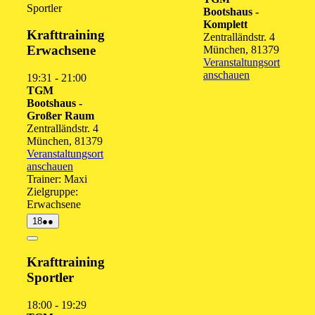
Sportler
Bootshaus -
2026
2026
2026
202
2
Komplett
Krafttraining
Zentralländstr. 4
Erwachsene
München
,
81379
Veranstaltungsort
anschauen
19:31
-
21:00
TGM
Bootshaus -
Großer Raum
Zentralländstr. 4
München
,
81379
Veranstaltungsort
anschauen
Trainer: Maxi
Zielgruppe:
Erwachsene
18.
(2
18
●●
August
Veranstaltungen)
2026
Close
Krafttraining
Sportler
18:00
-
19:29