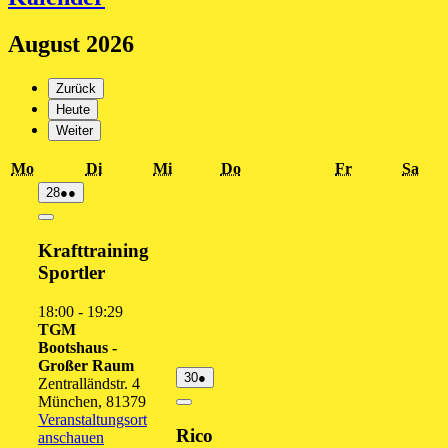
August 2026
Zurück
Heute
Weiter
Montag
Dienstag
Mittwoch
Donnerstag
Freitag
Sam
Mo
Di
Mi
Do
Fr
Sa
28.
(2
28
●●
Juli
Veranstaltungen)
2026
Close
Krafttraining
Sportler
18:00
-
19:29
TGM
Bootshaus -
Großer Raum
30.
(1
30
●
Zentralländstr. 4
Juli
Veranstaltung)
München
,
81379
2026
Close
Veranstaltungsort
Rico
anschauen