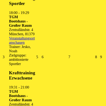
Sportler
18:00
-
19:29
TGM
Bootshaus -
Großer Raum
Zentralländstr. 4
München
,
81379
Veranstaltungsort
anschauen
Trainer: Jesko,
Noah
Zielgruppe:
3.
5.
6.
7.
8.
9.
3
5
6
7
8
9
ambitionierte
August
August
August
August
Augus
Au
Sportler
2026
2026
2026
2026
2026
20
Krafttraining
Erwachsene
19:31
-
21:00
TGM
Bootshaus -
Großer Raum
Zentralländstr. 4