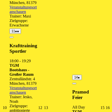
München
,
81379
Veranstaltungsort
anschauen
Trainer: Maxi
Zielgruppe:
Erwachsene
11.
(2
11
●●
August
Veranstaltungen)
2026
Close
Krafttraining
Sportler
18:00
-
19:29
TGM
Bootshaus -
Großer Raum
14.
(1
14
●
Zentralländstr. 4
August
Veranstaltung)
München
,
81379
2026
Close
Veranstaltungsort
Pramod
anschauen
Trainer: Jesko,
Feier
Noah
Zielgruppe:
All Day
10.
12.
13.
15.
1
10
12
13
15
16
ambitionierte
TGM
August
August
August
Augu
A