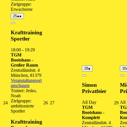
Zielgruppe:
Erwachsene
25.
(2
25
●●
August
Veranstaltungen)
2026
Close
Krafttraining
Sportler
18:00
-
19:29
TGM
Bootshaus -
Großer Raum
28.
(1
28
●
30
Zentralländstr. 4
August
Veranstaltung)
München
,
81379
2026
Close
Cl
Veranstaltungsort
Simon
Mi
anschauen
Trainer: Jesko,
Privatfeier
Pri
Noah
Zielgruppe:
All Day
All
24.
26.
27.
29.
24
26
27
29
ambitionierte
TGM
T
August
August
August
Augu
Sportler
Bootshaus -
Boo
2026
2026
2026
202
Komplett
Kom
Krafttraining
Zentralländstr. 4
Zent