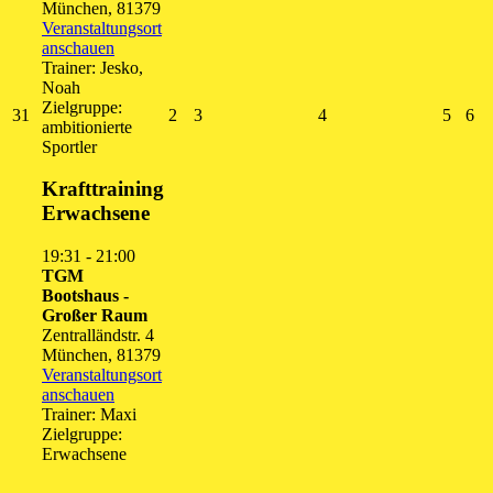
München
,
81379
Veranstaltungsort
anschauen
Trainer: Jesko,
Noah
Zielgruppe:
31.
2.
3.
4.
5.
6.
31
2
3
4
5
6
ambitionierte
August
September
September
September
Septe
Se
Sportler
2026
2026
2026
2026
2026
20
Krafttraining
Erwachsene
19:31
-
21:00
TGM
Bootshaus -
Großer Raum
Zentralländstr. 4
München
,
81379
Veranstaltungsort
anschauen
Trainer: Maxi
Zielgruppe:
Erwachsene