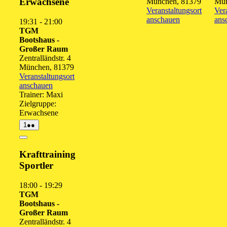
Erwachsene
München
,
81379
Mü
Veranstaltungsort
Ver
anschauen
ans
19:31
-
21:00
TGM
Bootshaus -
Großer Raum
Zentralländstr. 4
München
,
81379
Veranstaltungsort
anschauen
Trainer: Maxi
Zielgruppe:
Erwachsene
1.
(2
1
●●
September
Veranstaltungen)
2026
Close
Krafttraining
Sportler
18:00
-
19:29
TGM
Bootshaus -
Großer Raum
Zentralländstr. 4