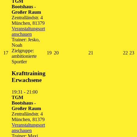
TGM
Bootshaus -
Großer Raum
Zentralländstr. 4
München
,
81379
Veranstaltungsort
anschauen
Trainer: Jesko,
Noah
Zielgruppe:
17.
19.
20.
21.
22.
2
17
19
20
21
22
23
ambitionierte
August
August
August
August
Augu
A
Sportler
2026
2026
2026
2026
202
2
Krafttraining
Erwachsene
19:31
-
21:00
TGM
Bootshaus -
Großer Raum
Zentralländstr. 4
München
,
81379
Veranstaltungsort
anschauen
Trainer: Maxi