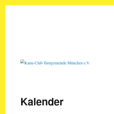
Kanu-Club Turngemeinde M
Kanu fahren in München
Kalender