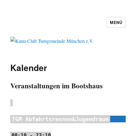
MENÜ
Kanu-Club Turngemeinde München
e.V.
Kalender
Veranstaltungen im Bootshaus
TGM Abfahrtsrennen&Jugendraum
00:10
-
23:10