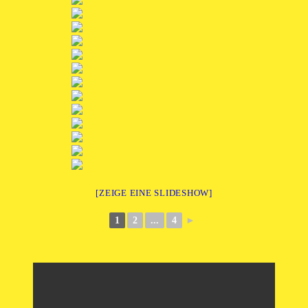
[ZEIGE EINE SLIDESHOW]
1
2
...
4
►