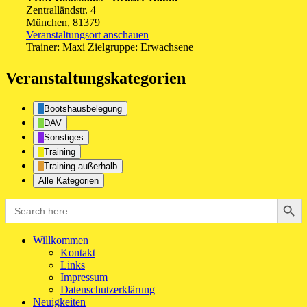
Zentralländstr. 4
München
,
81379
Veranstaltungsort anschauen
Trainer: Maxi Zielgruppe: Erwachsene
Veranstaltungskategorien
Bootshausbelegung
DAV
Sonstiges
Training
Training außerhalb
Alle Kategorien
Search Button
Search
for:
Willkommen
Kontakt
Links
Impressum
Datenschutzerklärung
Neuigkeiten