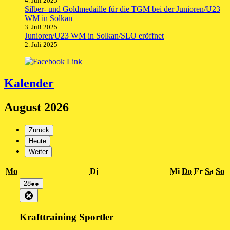
4. Juli 2025
Silber- und Goldmedaille für die TGM bei der Junioren/U23
WM in Solkan
3. Juli 2025
Junioren/U23 WM in Solkan/SLO eröffnet
2. Juli 2025
Kalender
August 2026
Zurück
Heute
Weiter
Montag
Dienstag
Mittwoch
Donnersta
Freitag
Sams
S
Mo
Di
Mi
Do
Fr
Sa
So
28.
(2
28
●●
Juli
Veranstaltungen)
Close
2026
Krafttraining Sportler