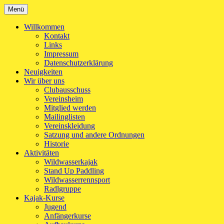
Zum
Menü
Kanu-Club Turngemeinde München e.V.
Kanu fahren in München
Inhalt
springen
Willkommen
Kontakt
Links
Impressum
Datenschutzerklärung
Neuigkeiten
Wir über uns
Clubausschuss
Vereinsheim
Mitglied werden
Mailinglisten
Vereinskleidung
Satzung und andere Ordnungen
Historie
Aktivitäten
Wildwasserkajak
Stand Up Paddling
Wildwasserrennsport
Radlgruppe
Kajak-Kurse
Jugend
Anfängerkurse