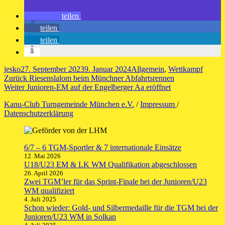
teilen
teilen
teilen
Autor
Veröffentlicht
Kategorien
jesko
27. September 2023
9. Januar 2024
Allgemein
,
Wettkampf
Beitragsnavigation
am
Vorheriger
Zurück
Riesenslalom beim Münchner Abfahrtsrennen
Nächster
Beitrag:
Weiter
Junioren-EM auf der Engelberger Aa eröffnet
Beitrag:
Kanu-Club Turngemeinde München e.V.
/
Impressum
/
Datenschutzerklärung
6/7 – 6 TGM-Sportler & 7 internationale Einsätze
12. Mai 2026
U18/U23 EM & LK WM Qualifikation abgeschlossen
26. April 2026
Zwei TGM’ler für das Sprint-Finale bei der Junioren/U23
WM qualifiziert
4. Juli 2025
Schon wieder: Gold- und Silbermedaille für die TGM bei der
Junioren/U23 WM in Solkan