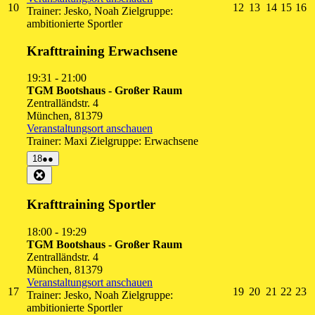
10.
12.
13.
14.
15.
1
10
12
13
14
15
16
Trainer: Jesko, Noah Zielgruppe:
August
August
August
August
Augu
A
ambitionierte Sportler
2026
2026
2026
2026
2026
2
Krafttraining Erwachsene
19:31
-
21:00
TGM Bootshaus - Großer Raum
Zentralländstr. 4
München
,
81379
Veranstaltungsort anschauen
Trainer: Maxi Zielgruppe: Erwachsene
18.
(2
18
●●
August
Veranstaltungen)
Close
2026
Krafttraining Sportler
18:00
-
19:29
TGM Bootshaus - Großer Raum
Zentralländstr. 4
München
,
81379
Veranstaltungsort anschauen
17.
19.
20.
21.
22.
2
17
19
20
21
22
23
Trainer: Jesko, Noah Zielgruppe:
August
August
August
August
Augu
A
ambitionierte Sportler