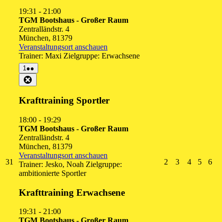
19:31
-
21:00
TGM Bootshaus - Großer Raum
Zentralländstr. 4
München
,
81379
Veranstaltungsort anschauen
Trainer: Maxi Zielgruppe: Erwachsene
1.
(2
1
●●
September
Veranstaltungen)
Close
2026
Krafttraining Sportler
18:00
-
19:29
TGM Bootshaus - Großer Raum
Zentralländstr. 4
München
,
81379
Veranstaltungsort anschauen
31.
2.
3.
4.
5.
6.
31
2
3
4
5
6
Trainer: Jesko, Noah Zielgruppe:
August
September
September
Septembe
Septe
Se
ambitionierte Sportler
2026
2026
2026
2026
2026
20
Krafttraining Erwachsene
19:31
-
21:00
TGM Bootshaus - Großer Raum