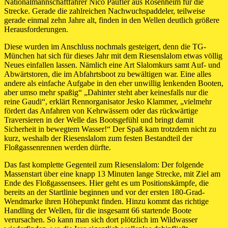
Nationalmannschaftfahrer Nico Paufler aus Rosenheim für die
Strecke. Gerade die zahlreichen Nachwuchspaddeler, teilweise
gerade einmal zehn Jahre alt, finden in den Wellen deutlich größere
Herausforderungen.
Diese wurden im Anschluss nochmals gesteigert, denn die TG-
München hat sich für dieses Jahr mit dem Riesenslalom etwas völlig
Neues einfallen lassen. Nämlich eine Art Slalomkurs samt Auf- und
Abwärtstoren, die im Abfahrtsboot zu bewältigen war. Eine alles
andere als einfache Aufgabe in den eher unwillig lenkenden Booten,
aber umso mehr spaßig“ „Dahinter steht aber keinesfalls nur die
reine Gaudi“, erklärt Rennorganisator Jesko Klammer, „vielmehr
fördert das Anfahren von Kehrwässern oder das rückwärtige
Traversieren in der Welle das Bootsgefühl und bringt damit
Sicherheit in bewegtem Wasser!“ Der Spaß kam trotzdem nicht zu
kurz, weshalb der Riesenslalom zum festen Bestandteil der
Floßgassenrennen werden dürfte.
Das fast komplette Gegenteil zum Riesenslalom: Der folgende
Massenstart über eine knapp 13 Minuten lange Strecke, mit Ziel am
Ende des Floßgassensees. Hier geht es um Positionskämpfe, die
bereits an der Startlinie beginnen und vor der ersten 180-Grad-
Wendmarke ihren Höhepunkt finden. Hinzu kommt das richtige
Handling der Wellen, für die insgesamt 66 startende Boote
verursachen. So kann man sich dort plötzlich im Wildwasser