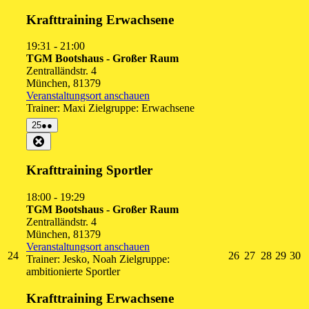
2026
2026
2026
2026
2026
2
Krafttraining Erwachsene
19:31
-
21:00
TGM Bootshaus - Großer Raum
Zentralländstr. 4
München
,
81379
Veranstaltungsort anschauen
Trainer: Maxi Zielgruppe: Erwachsene
25.
(2
25
●●
August
Veranstaltungen)
Close
2026
Krafttraining Sportler
18:00
-
19:29
TGM Bootshaus - Großer Raum
Zentralländstr. 4
München
,
81379
Veranstaltungsort anschauen
24.
26.
27.
28.
29.
3
24
26
27
28
29
30
Trainer: Jesko, Noah Zielgruppe:
August
August
August
August
Augu
A
ambitionierte Sportler
2026
2026
2026
2026
2026
2
Krafttraining Erwachsene