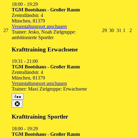
18:00
-
19:29
TGM Bootshaus - Großer Raum
Zentralländstr. 4
München
,
81379
Veranstaltungsort anschauen
27.
29.
30.
31.
1.
2.
27
29
30
31
1
2
Trainer: Jesko, Noah Zielgruppe:
Juli
Juli
Juli
Juli
Augus
Au
ambitionierte Sportler
2026
2026
2026
2026
2026
20
Krafttraining Erwachsene
19:31
-
21:00
TGM Bootshaus - Großer Raum
Zentralländstr. 4
München
,
81379
Veranstaltungsort anschauen
Trainer: Maxi Zielgruppe: Erwachsene
4.
(2
4
●●
August
Veranstaltungen)
Close
2026
Krafttraining Sportler
18:00
-
19:29
TGM Bootshaus - Großer Raum