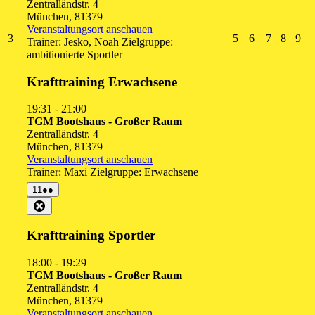
Zentralländstr. 4
München
,
81379
Veranstaltungsort anschauen
3.
5.
6.
7.
8.
9.
3
5
6
7
8
9
Trainer: Jesko, Noah Zielgruppe:
August
August
August
August
Augus
Au
ambitionierte Sportler
2026
2026
2026
2026
2026
20
Krafttraining Erwachsene
19:31
-
21:00
TGM Bootshaus - Großer Raum
Zentralländstr. 4
München
,
81379
Veranstaltungsort anschauen
Trainer: Maxi Zielgruppe: Erwachsene
11.
(2
11
●●
August
Veranstaltungen)
Close
2026
Krafttraining Sportler
18:00
-
19:29
TGM Bootshaus - Großer Raum
Zentralländstr. 4
München
,
81379
Veranstaltungsort anschauen