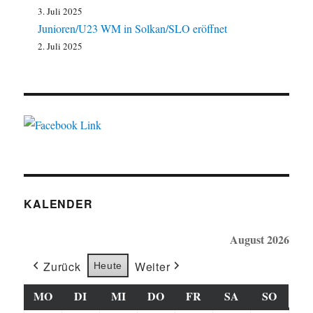
3. Juli 2025
Junioren/U23 WM in Solkan/SLO eröffnet
2. Juli 2025
KALENDER
August 2026
Zurück
Weiter
Heute
MO
MONTAG
DI
DIENSTAG
MI
MITTWOCH
DO
DONNERSTAG
FR
FREITAG
SA
SAMSTAG
SO
SONN