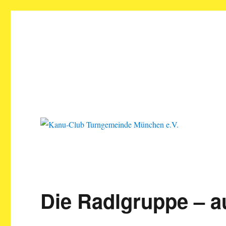
Kanu-Club Turngemeinde M
Kanu fahren in München
Die Radlgruppe – a