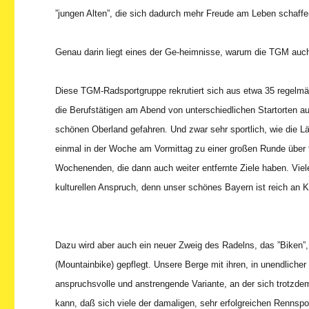
”jungen Alten”, die sich dadurch mehr Freude am Leben schaffe
Genau darin liegt eines der Ge-heimnisse, warum die TGM auch
Diese TGM-Radsportgruppe rekrutiert sich aus etwa 35 regelmäßi
die Berufstätigen am Abend von unterschiedlichen Startorten 
schönen Oberland gefahren. Und zwar sehr sportlich, wie die Lä
einmal in der Woche am Vormittag zu einer großen Runde über 
Wochenenden, die dann auch weiter entfernte Ziele haben. Viele
kulturellen Anspruch, denn unser schönes Bayern ist reich an
Dazu wird aber auch ein neuer Zweig des Radelns, das ”Biken”,
(Mountainbike) gepflegt. Unsere Berge mit ihren, in unendlich
anspruchsvolle und anstrengende Variante, an der sich trotzd
kann, daß sich viele der damaligen, sehr erfolgreichen Rennspor