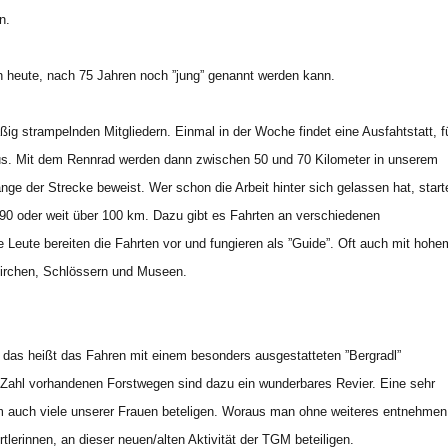
n.
 heute, nach 75 Jahren noch ”jung” genannt werden kann.
g strampelnden Mitgliedern. Einmal in der Woche findet eine Ausfahtstatt, f
aus. Mit dem Rennrad werden dann zwischen 50 und 70 Kilometer in unserem
nge der Strecke beweist. Wer schon die Arbeit hinter sich gelassen hat, start
90 oder weit über 100 km. Dazu gibt es Fahrten an verschiedenen
 Leute bereiten die Fahrten vor und fungieren als ”Guide”. Oft auch mit hohe
 Kirchen, Schlössern und Museen.
 das heißt das Fahren mit einem besonders ausgestatteten ”Bergradl”
er Zahl vorhandenen Forstwegen sind dazu ein wunderbares Revier. Eine sehr
em auch viele unserer Frauen beteligen. Woraus man ohne weiteres entnehmen
tlerinnen, an dieser neuen/alten Aktivität der TGM beteiligen.