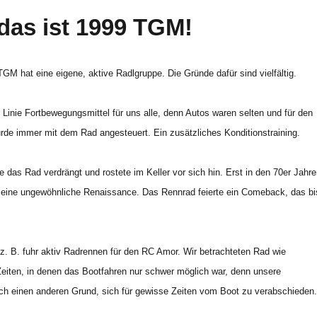
das ist 1999 TGM!
TGM hat eine eigene, aktive Radlgruppe. Die Gründe dafür sind vielfältig.
 Linie Fortbewegungsmittel für uns alle, denn Autos waren selten und für den
urde immer mit dem Rad angesteuert. Ein zusätzliches Konditionstraining.
e das Rad verdrängt und rostete im Keller vor sich hin. Erst in den 70er Jahre
n eine ungewöhnliche Renaissance. Das Rennrad feierte ein Comeback, das bi
z. B. fuhr aktiv Radrennen für den RC Amor. Wir betrachteten Rad wie
in Zeiten, in denen das Bootfahren nur schwer möglich war, denn unsere
och einen anderen Grund, sich für gewisse Zeiten vom Boot zu verabschieden