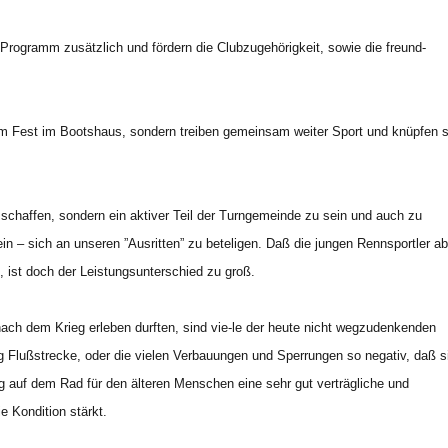
rogramm zusätzlich und fördern die Clubzugehörigkeit, sowie die freund-
nem Fest im Bootshaus, sondern treiben gemeinsam weiter Sport und knüpfen 
u schaffen, sondern ein aktiver Teil der Turngemeinde zu sein und auch zu
ein – sich an unseren ”Ausritten” zu beteligen. Daß die jungen Rennsportler ab
, ist doch der Leistungsunterschied zu groß.
nach dem Krieg erleben durften, sind vie-le der heute nicht wegzudenkenden
ig Flußstrecke, oder die vielen Verbauungen und Sperrungen so negativ, daß s
auf dem Rad für den älteren Menschen eine sehr gut verträgliche und
e Kondition stärkt.