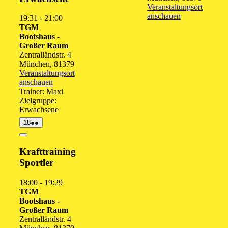
Veranstaltungsort
anschauen
19:31
-
21:00
TGM
Bootshaus -
Großer Raum
Zentralländstr. 4
München
,
81379
Veranstaltungsort
anschauen
Trainer: Maxi
Zielgruppe:
Erwachsene
18.
(2
18
●●
August
Veranstaltungen)
2026
Close
Krafttraining
Sportler
18:00
-
19:29
TGM
Bootshaus -
Großer Raum
Zentralländstr. 4