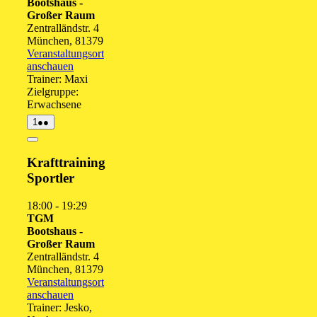
Bootshaus -
Großer Raum
Zentralländstr. 4
München
,
81379
Veranstaltungsort
anschauen
Trainer: Maxi
Zielgruppe:
Erwachsene
1.
(2
1
●●
September
Veranstaltungen)
2026
Close
Krafttraining
Sportler
18:00
-
19:29
TGM
Bootshaus -
Großer Raum
Zentralländstr. 4
München
,
81379
Veranstaltungsort
anschauen
Trainer: Jesko,