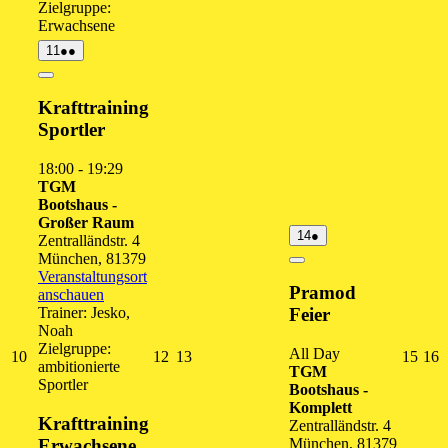
Zielgruppe:
Erwachsene
11.
(2
11
●●
August
Veranstaltungen)
2026
Close
Krafttraining
Sportler
18:00
-
19:29
TGM
Bootshaus -
Großer Raum
14.
(1
14
●
Zentralländstr. 4
August
Veranstaltung)
München
,
81379
2026
Close
Veranstaltungsort
Pramod
anschauen
Trainer: Jesko,
Feier
Noah
Zielgruppe:
All Day
10.
12.
13.
15.
1
10
12
13
15
16
ambitionierte
TGM
August
August
August
Augu
A
Sportler
Bootshaus -
2026
2026
2026
202
2
Komplett
Krafttraining
Zentralländstr. 4
Erwachsene
München
,
81379