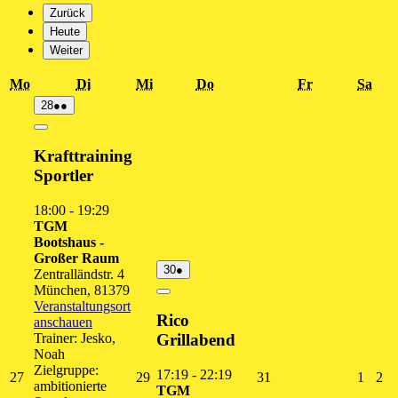
Zurück
Heute
Weiter
Montag
Dienstag
Mittwoch
Donnerstag
Freitag
Sam
Mo
Di
Mi
Do
Fr
Sa
28.
(2
28
●●
Juli
Veranstaltungen)
2026
Close
Krafttraining
Sportler
18:00
-
19:29
TGM
Bootshaus -
Großer Raum
30.
(1
30
●
Zentralländstr. 4
Juli
Veranstaltung)
München
,
81379
2026
Close
Veranstaltungsort
Rico
anschauen
Trainer: Jesko,
Grillabend
Noah
Zielgruppe:
17:19
-
22:19
27.
29.
31.
1.
2.
27
29
31
1
2
ambitionierte
TGM
Juli
Juli
Juli
Augus
Au