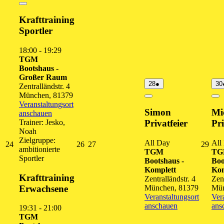
2026
Close
Krafttraining
Sportler
18:00
-
19:29
TGM
Bootshaus -
Großer Raum
28.
(1
28
●
30
Zentralländstr. 4
August
Veranstaltung)
München
,
81379
2026
Close
Cl
Veranstaltungsort
Simon
Mi
anschauen
Trainer: Jesko,
Privatfeier
Pri
Noah
Zielgruppe:
All Day
All
24.
26.
27.
29.
24
26
27
29
ambitionierte
TGM
T
August
August
August
Augu
Sportler
Bootshaus -
Boo
2026
2026
2026
202
Komplett
Kom
Krafttraining
Zentralländstr. 4
Zent
Erwachsene
München
,
81379
Mü
Veranstaltungsort
Ver
anschauen
ans
19:31
-
21:00
TGM