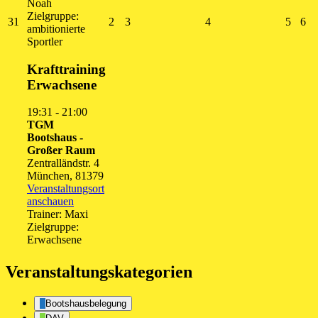
Noah
Zielgruppe:
31.
2.
3.
4.
5.
6.
31
2
3
4
5
6
ambitionierte
August
September
September
September
Septe
Se
Sportler
2026
2026
2026
2026
2026
20
Krafttraining
Erwachsene
19:31
-
21:00
TGM
Bootshaus -
Großer Raum
Zentralländstr. 4
München
,
81379
Veranstaltungsort
anschauen
Trainer: Maxi
Zielgruppe:
Erwachsene
Veranstaltungskategorien
Bootshausbelegung