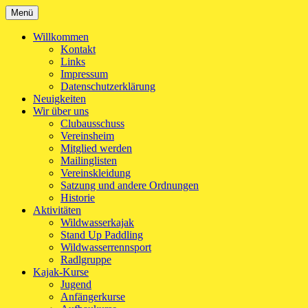
Zum
Menü
Kanu-Club Turngemeinde München e.V.
Kanu fahren in München
Inhalt
springen
Willkommen
Kontakt
Links
Impressum
Datenschutzerklärung
Neuigkeiten
Wir über uns
Clubausschuss
Vereinsheim
Mitglied werden
Mailinglisten
Vereinskleidung
Satzung und andere Ordnungen
Historie
Aktivitäten
Wildwasserkajak
Stand Up Paddling
Wildwasserrennsport
Radlgruppe
Kajak-Kurse
Jugend
Anfängerkurse