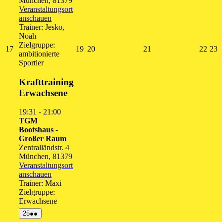
München
,
81379
Veranstaltungsort
anschauen
Trainer: Jesko,
Noah
Zielgruppe:
17.
19.
20.
21.
22.
2
17
19
20
21
22
23
ambitionierte
August
August
August
August
Augu
A
Sportler
2026
2026
2026
2026
202
2
Krafttraining
Erwachsene
19:31
-
21:00
TGM
Bootshaus -
Großer Raum
Zentralländstr. 4
München
,
81379
Veranstaltungsort
anschauen
Trainer: Maxi
Zielgruppe:
Erwachsene
25.
(2
25
●●
August
Veranstaltungen)