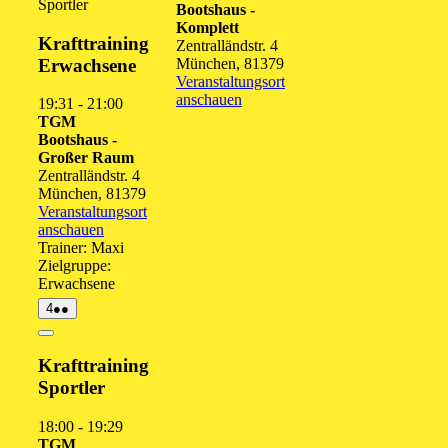
Sportler
Bootshaus -
2026
2026
2026
2026
20
Komplett
Krafttraining
Zentralländstr. 4
Erwachsene
München
,
81379
Veranstaltungsort
anschauen
19:31
-
21:00
TGM
Bootshaus -
Großer Raum
Zentralländstr. 4
München
,
81379
Veranstaltungsort
anschauen
Trainer: Maxi
Zielgruppe:
Erwachsene
4.
(2
4
●●
August
Veranstaltungen)
2026
Close
Krafttraining
Sportler
18:00
-
19:29
TGM