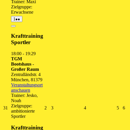
Trainer: Maxi
Zielgruppe:
Erwachsene
1.
(2
1
●●
September
Veranstaltungen)
2026
Close
Krafttraining
Sportler
18:00
-
19:29
TGM
Bootshaus -
Großer Raum
Zentralländstr. 4
München
,
81379
Veranstaltungsort
anschauen
Trainer: Jesko,
Noah
Zielgruppe:
31.
2.
3.
4.
5.
6.
31
2
3
4
5
6
ambitionierte
August
September
September
September
Septe
Se
Sportler
2026
2026
2026
2026
2026
20
Krafttraining