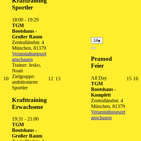
Krafttraining
Sportler
18:00
-
19:29
TGM
Bootshaus -
Großer Raum
14.
(1
14
●
Zentralländstr. 4
August
Veranstaltung)
München
,
81379
2026
Close
Veranstaltungsort
Pramod
anschauen
Trainer: Jesko,
Feier
Noah
Zielgruppe:
All Day
10.
12.
13.
15.
1
10
12
13
15
16
ambitionierte
TGM
August
August
August
Augu
A
Sportler
Bootshaus -
2026
2026
2026
202
2
Komplett
Krafttraining
Zentralländstr. 4
Erwachsene
München
,
81379
Veranstaltungsort
anschauen
19:31
-
21:00
TGM
Bootshaus -
Großer Raum