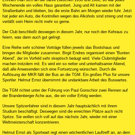
Wochenende ein volles Haus garantiert. Jung und Alt kamen mit der
Straßenbahn und blieben, bis die erste Bahn am Morgen wieder fuhr. Jetzt
hat jeder ein Auto, die Kontrollen wegen des Alkohols sind streng und man
verläßt sein Heim nicht mehr so gerne.
Der Club beschließt deswegen in diesem Jahr, nur noch den Kehraus zu
feiern, was dann auch gut gelingt.
Eine Reihe sehr schöner Vorträge füllen jeweils das Bootshaus und
bringen die Mitglieder zusammen. Birgit Endres organisiert einen ”Bunten
Abend”, der im Vorfeld sehr skeptisch beäugt wird. Viele Clubmitglieder
machen trotzdem mit. Es wird ein so netter und unterhaltsamer Abend,
daß alle Anwesenden sich eine Fortsetzung wünschen. Durch die
Auflösung der MKR fällt der Bus an die TGM. Ein großes Plus für unsere
Sportler. Helmut Ernst übernimmt die undankbare Arbeit des Buswartes.
Die TGM richtet unter der Führung von Paul Gonschior zwei Rennen auf
der Brandenberger Ache aus, die ein voller Erfolg werden.
Unsere Spitzenfahrer sind in diesem Jahr hauptsächlich mit ihrem
Studium beschäftigt. Deswegen sind die erreichten Plätze auch nicht
Spitze. Sie wollen sich voll auf das nächste Jahr, wieder mit einer
Weltmeisterschaft konzentrieren.
Helmut Ernst als Sportwart regt einen wöchentlichen Lauftreff an, an dem