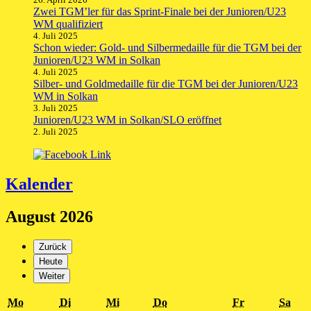
Zwei TGM’ler für das Sprint-Finale bei der Junioren/U23
WM qualifiziert
4. Juli 2025
Schon wieder: Gold- und Silbermedaille für die TGM bei der
Junioren/U23 WM in Solkan
4. Juli 2025
Silber- und Goldmedaille für die TGM bei der Junioren/U23
WM in Solkan
3. Juli 2025
Junioren/U23 WM in Solkan/SLO eröffnet
2. Juli 2025
Kalender
August 2026
Zurück
Heute
Weiter
Montag
Dienstag
Mittwoch
Donnerstag
Freitag
Sam
Mo
Di
Mi
Do
Fr
Sa