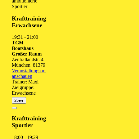
ambitionierte
August
August
August
August
Augu
A
Sportler
2026
2026
2026
2026
202
2
Krafttraining
Erwachsene
19:31
-
21:00
TGM
Bootshaus -
Großer Raum
Zentralländstr. 4
München
,
81379
Veranstaltungsort
anschauen
Trainer: Maxi
Zielgruppe:
Erwachsene
25.
(2
25
●●
August
Veranstaltungen)
2026
Close
Krafttraining
Sportler
18:00
-
19:29