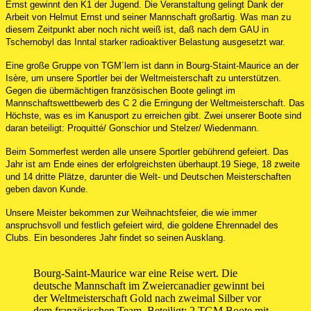
Ernst gewinnt den K1 der Jugend. Die Veranstaltung gelingt Dank der
Arbeit von Helmut Ernst und seiner Mannschaft großartig. Was man zu
diesem Zeitpunkt aber noch nicht weiß ist, daß nach dem GAU in
Tschernobyl das Inntal starker radioaktiver Belastung ausgesetzt war.
Eine große Gruppe von TGM´lern ist dann in Bourg-Staint-Maurice an der
Isère, um unsere Sportler bei der Weltmeisterschaft zu unterstützen.
Gegen die übermächtigen französischen Boote gelingt im
Mannschaftswettbewerb des C 2 die Erringung der Weltmeisterschaft. Das
Höchste, was es im Kanusport zu erreichen gibt. Zwei unserer Boote sind
daran beteiligt: Proquitté/ Gonschior und Stelzer/ Wiedenmann.
Beim Sommerfest werden alle unsere Sportler gebührend gefeiert. Das
Jahr ist am Ende eines der erfolgreichsten überhaupt.19 Siege, 18 zweite
und 14 dritte Plätze, darunter die Welt- und Deutschen Meisterschaften
geben davon Kunde.
Unsere Meister bekommen zur Weihnachtsfeier, die wie immer
anspruchsvoll und festlich gefeiert wird, die goldene Ehrennadel des
Clubs. Ein besonderes Jahr findet so seinen Ausklang.
Bourg-Saint-Maurice war eine Reise wert. Die
deutsche Mannschaft im Zweiercanadier gewinnt bei
der Weltmeisterschaft Gold nach zweimal Silber vor
dem französischen Team. Beteiligt: 2 TGM Boote mit