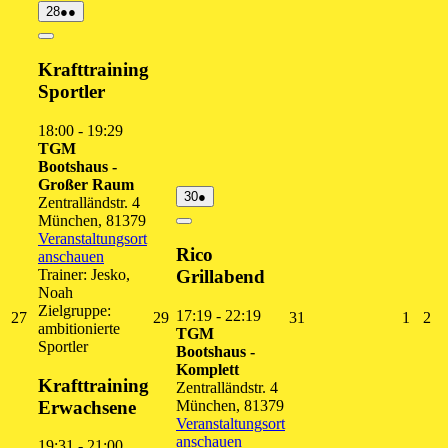
28.
(2
28
●●
Juli
Veranstaltungen)
2026
Close
Krafttraining
Sportler
18:00
-
19:29
TGM
Bootshaus -
Großer Raum
30.
(1
30
●
Zentralländstr. 4
Juli
Veranstaltung)
München
,
81379
2026
Close
Veranstaltungsort
Rico
anschauen
Trainer: Jesko,
Grillabend
Noah
Zielgruppe:
17:19
-
22:19
27.
29.
31.
1.
2.
27
29
31
1
2
ambitionierte
TGM
Juli
Juli
Juli
Augus
Au
Sportler
Bootshaus -
2026
2026
2026
2026
20
Komplett
Krafttraining
Zentralländstr. 4
Erwachsene
München
,
81379
Veranstaltungsort
anschauen
19:31
-
21:00