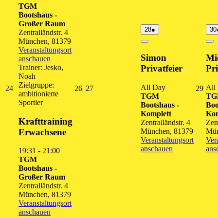
TGM
Bootshaus -
Großer Raum
28.
(1
28
●
30
Zentralländstr. 4
August
Veranstaltung)
München
,
81379
2026
Close
Cl
Veranstaltungsort
Simon
Mi
anschauen
Trainer: Jesko,
Privatfeier
Pri
Noah
Zielgruppe:
All Day
All
24.
26.
27.
29.
24
26
27
29
ambitionierte
TGM
T
August
August
August
Augu
Sportler
Bootshaus -
Boo
2026
2026
2026
202
Komplett
Kom
Krafttraining
Zentralländstr. 4
Zent
Erwachsene
München
,
81379
Mü
Veranstaltungsort
Ver
anschauen
ans
19:31
-
21:00
TGM
Bootshaus -
Großer Raum
Zentralländstr. 4
München
,
81379
Veranstaltungsort
anschauen