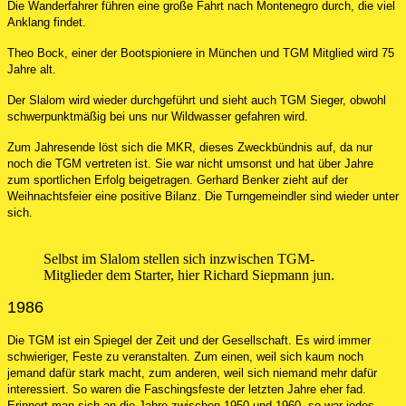
Die Wanderfahrer führen eine große Fahrt nach Montenegro durch, die viel
Anklang findet.
Theo Bock, einer der Bootspioniere in München und TGM Mitglied wird 75
Jahre alt.
Der Slalom wird wieder durchgeführt und sieht auch TGM Sieger, obwohl
schwerpunktmäßig bei uns nur Wildwasser gefahren wird.
Zum Jahresende löst sich die MKR, dieses Zweckbündnis auf, da nur
noch die TGM vertreten ist. Sie war nicht umsonst und hat über Jahre
zum sportlichen Erfolg beigetragen. Gerhard Benker zieht auf der
Weihnachtsfeier eine positive Bilanz. Die Turngemeindler sind wieder unter
sich.
Selbst im Slalom stellen sich inzwischen TGM-
Mitglieder dem Starter, hier Richard Siepmann jun.
1986
Die TGM ist ein Spiegel der Zeit und der Gesellschaft. Es wird immer
schwieriger, Feste zu veranstalten. Zum einen, weil sich kaum noch
jemand dafür stark macht, zum anderen, weil sich niemand mehr dafür
interessiert. So waren die Faschingsfeste der letzten Jahre eher fad.
Erinnert man sich an die Jahre zwischen 1950 und 1960, so war jedes