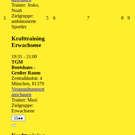
Trainer: Jesko,
Noah
Zielgruppe:
3.
5.
6.
7.
8.
9.
3
5
6
7
8
9
ambitionierte
August
August
August
August
Augus
Au
Sportler
2026
2026
2026
2026
2026
20
Krafttraining
Erwachsene
19:31
-
21:00
TGM
Bootshaus -
Großer Raum
Zentralländstr. 4
München
,
81379
Veranstaltungsort
anschauen
Trainer: Maxi
Zielgruppe:
Erwachsene
11.
(2
11
●●
August
Veranstaltungen)
2026
Close