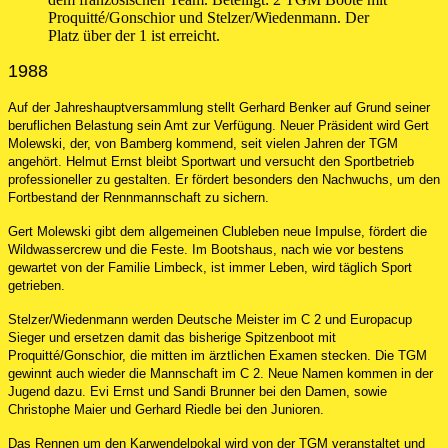
Proquitté/Gonschior und Stelzer/Wiedenmann. Der
Platz über der 1 ist erreicht.
1988
Auf der Jahreshauptversammlung stellt Gerhard Benker auf Grund seiner
beruflichen Belastung sein Amt zur Verfügung. Neuer Präsident wird Gert
Molewski, der, von Bamberg kommend, seit vielen Jahren der TGM
angehört. Helmut Ernst bleibt Sportwart und versucht den Sportbetrieb
professioneller zu gestalten. Er fördert besonders den Nachwuchs, um den
Fortbestand der Rennmannschaft zu sichern.
Gert Molewski gibt dem allgemeinen Clubleben neue Impulse, fördert die
Wildwassercrew und die Feste. Im Bootshaus, nach wie vor bestens
gewartet von der Familie Limbeck, ist immer Leben, wird täglich Sport
getrieben.
Stelzer/Wiedenmann werden Deutsche Meister im C 2 und Europacup
Sieger und ersetzen damit das bisherige Spitzenboot mit
Proquitté/Gonschior, die mitten im ärztlichen Examen stecken. Die TGM
gewinnt auch wieder die Mannschaft im C 2. Neue Namen kommen in der
Jugend dazu. Evi Ernst und Sandi Brunner bei den Damen, sowie
Christophe Maier und Gerhard Riedle bei den Junioren.
Das Rennen um den Karwendelpokal wird von der TGM veranstaltet und