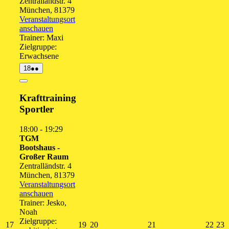
Zentralländstr. 4
München
,
81379
Veranstaltungsort
anschauen
Trainer: Maxi
Zielgruppe:
Erwachsene
18.
(2
18
●●
August
Veranstaltungen)
2026
Close
Krafttraining
Sportler
18:00
-
19:29
TGM
Bootshaus -
Großer Raum
Zentralländstr. 4
München
,
81379
Veranstaltungsort
anschauen
Trainer: Jesko,
Noah
Zielgruppe:
17.
19.
20.
21.
22.
2
17
19
20
21
22
23