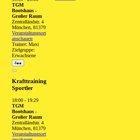
TGM
Bootshaus -
Großer Raum
Zentralländstr. 4
München
,
81379
Veranstaltungsort
anschauen
Trainer: Maxi
Zielgruppe:
Erwachsene
4.
(2
4
●●
August
Veranstaltungen)
2026
Close
Krafttraining
Sportler
18:00
-
19:29
TGM
Bootshaus -
Großer Raum
Zentralländstr. 4
München
,
81379
Veranstaltungsort
anschauen