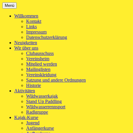
Zum
Menü
Kanu-Club Turngemeinde München e.V.
Kanu fahren in München
Inhalt
springen
Willkommen
Kontakt
Links
Impressum
Datenschutzerklärung
Neuigkeiten
Wir über uns
Clubausschuss
Vereinsheim
Mitglied werden
Mailinglisten
Vereinskleidung
Satzung und andere Ordnungen
Historie
Aktivitäten
Wildwasserkajak
Stand Up Paddling
Wildwasserrennsport
Radlgruppe
Kajak-Kurse
Jugend
Anfängerkurse