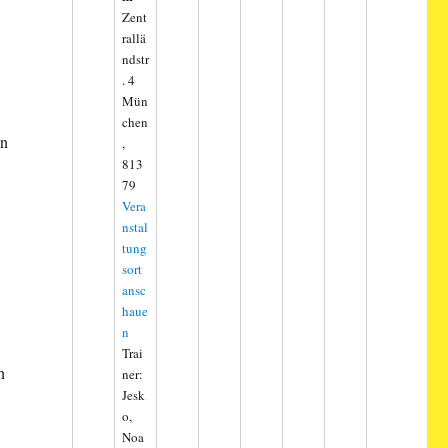
Zent
rallä
ndstr
. 4
Mün
chen
nn
,
813
79
Vera
nstal
tung
sort
ansc
haue
n
Trai
n
ner:
Jesk
o,
Noa