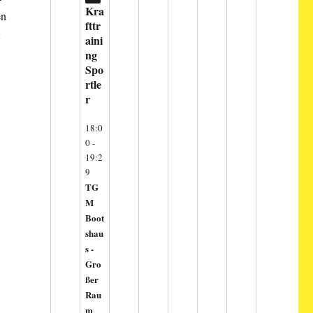
Kra
en
fttr
t
aini
ng
Spo
rtle
r
18:0
0
-
19:2
9
TG
M
Boot
shau
s -
Gro
ßer
Rau
m