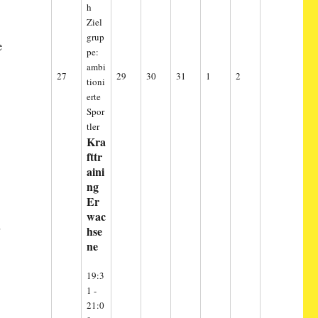
h
Ziel
.
grup
e
pe:
ambi
27.
29.
30.
31.
1.
2.
27
29
30
31
1
2
tioni
Juli
Juli
Juli
Juli
August
August
erte
2026
2026
2026
2026
2026
2026
Spor
tler
Kra
fttr
aini
ng
Er
wac
r
hse
ne
19:3
1
-
21:0