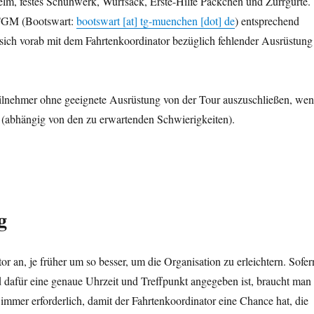
m, festes Schuhwerk, Wurfsack, Erste-Hilfe Päckchen und Zurrgurte.
 TGM (Bootswart:
bootswart [at] tg-muenchen [dot] de
) entsprechend
, sich vorab mit dem Fahrtenkoordinator bezüglich fehlender Ausrüstung
Teilnehmer ohne geeignete Ausrüstung von der Tour auszuschließen, we
t (abhängig von den zu erwartenden Schwierigkeiten).
g
or an, je früher um so besser, um die Organisation zu erleichtern. Sofer
dafür eine genaue Uhrzeit und Treffpunkt angegeben ist, braucht man
immer erforderlich, damit der Fahrtenkoordinator eine Chance hat, die