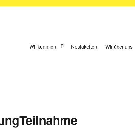
ünchen e.V.
Willkommen
Neuigkeiten
Wir über uns
ungTeilnahme