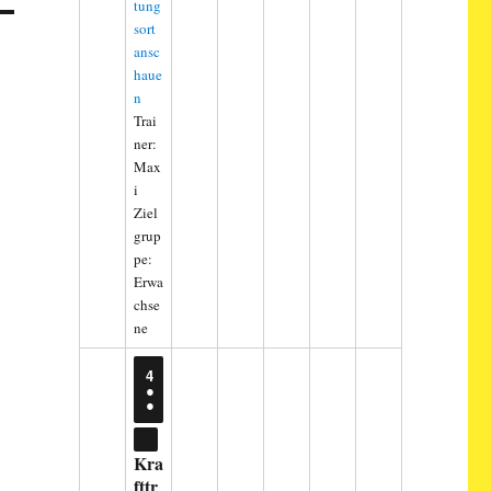
tung
sort
ansc
haue
n
Trai
ner:
Max
i
Ziel
grup
pe:
Erwa
chse
ne
4
4.
●
AUGUST
●
2026
(2
VERANSTALTUNGEN)
CLOSE
Kra
fttr