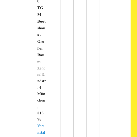
0
TG
M
Boot
shau
s -
Gro
ßer
Rau
m
Zent
rallä
ndstr
. 4
Mün
chen
,
813
79
Vera
nstal