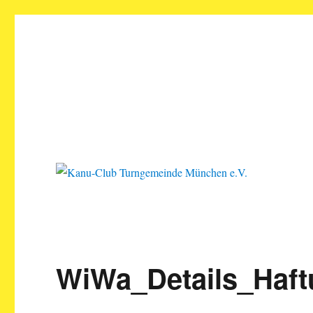
Kanu-Club Turngemeinde M
Kanu fahren in München
WiWa_Details_Haft