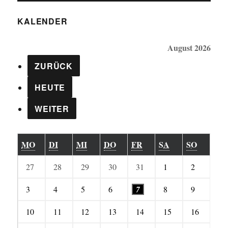
KALENDER
August 2026
ZURÜCK
HEUTE
WEITER
MONTAG
DIENSTAG
MITTWOCH
DONNERSTAG
FREITAG
SAMSTAG
SONNT
MO
DI
MI
DO
FR
SA
SO
27.
28.
29.
30.
31.
1.
2.
27
28
29
30
31
1
2
Juli
Juli
Juli
Juli
Juli
August
August
3.
4.
5.
6.
7.
8.
9.
3
4
5
6
7
8
9
2026
2026
2026
2026
2026
2026
2026
August
August
August
August
August
August
August
10.
11.
12.
13.
14.
15.
16.
10
11
12
13
14
15
16
2026
2026
2026
2026
2026
2026
2026
August
August
August
August
August
August
August