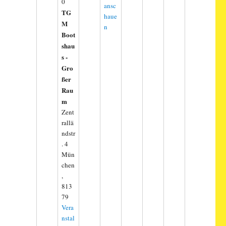
0
ansc
TG
haue
M
n
Boot
shau
s -
Gro
ßer
Rau
m
Zent
rallä
ndstr
. 4
Mün
chen
,
813
79
Vera
nstal