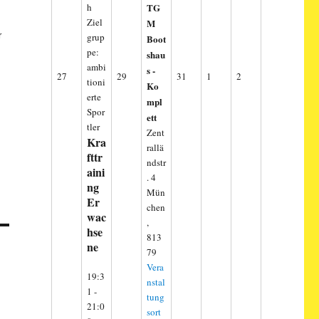
h
TG
Ziel
M
r
grup
Boot
pe:
shau
ambi
s -
27.
29.
31.
1.
2.
27
29
31
1
2
tioni
Ko
Juli
Juli
Juli
August
August
erte
mpl
2026
2026
2026
2026
2026
Spor
ett
tler
Zent
Kra
rallä
fttr
ndstr
aini
. 4
ng
Mün
Er
chen
wac
,
hse
813
ne
79
Vera
19:3
nstal
1
-
tung
21:0
sort