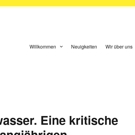
ünchen e.V.
Willkommen
Neuigkeiten
Wir über uns
sser. Eine kritische
langjährigen