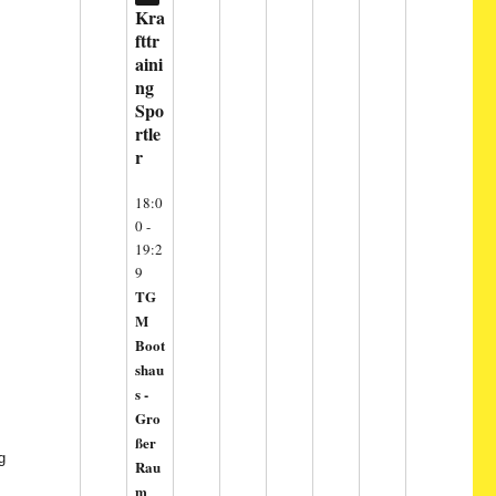
Kra
fttr
aini
ng
Spo
rtle
r
h
18:0
0
-
19:2
9
TG
M
Boot
shau
s -
Gro
ßer
g
Rau
m