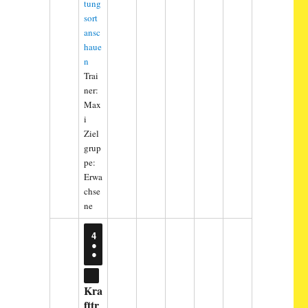
tung
sort
ansc
haue
n
Trai
ner:
Max
i
Ziel
grup
pe:
Erwa
chse
ne
4
4.
●
AUGUST
●
2026
(2
VERANSTALTUNGEN)
CLOSE
Kra
fttr