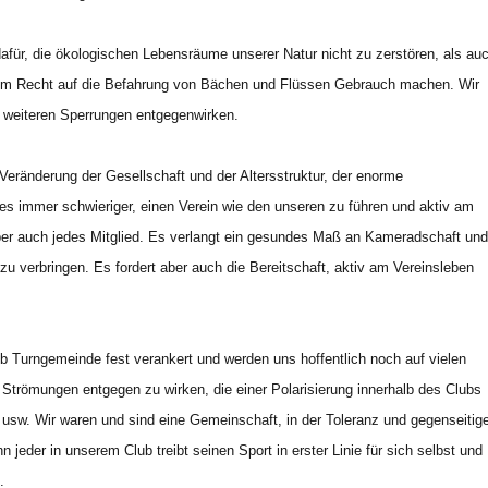
afür, die ökologischen Lebensräume unserer Natur nicht zu zerstören, als au
erem Recht auf die Befahrung von Bächen und Flüssen Gebrauch machen. Wir
o weiteren Sperrungen entgegenwirken.
 Veränderung der Gesellschaft und der Altersstruktur, der enorme
es immer schwieriger, einen Verein wie den unseren zu führen und aktiv am
 aber auch jedes Mitglied. Es verlangt ein gesundes Maß an Kameradschaft un
zu verbringen. Es fordert aber auch die Bereitschaft, aktiv am Vereinsleben
b Turngemeinde fest verankert und werden uns hoffentlich noch auf vielen
 Strömungen entgegen zu wirken, die einer Polarisierung innerhalb des Clubs
r usw. Wir waren und sind eine Gemeinschaft, in der Toleranz und gegenseitig
 jeder in unserem Club treibt seinen Sport in erster Linie für sich selbst und
.