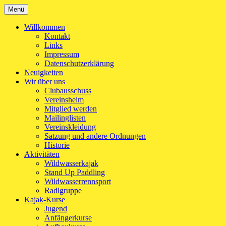
Zum
Menü
Kanu-Club Turngemeinde München e.V.
Kanu fahren in München
Inhalt
springen
Willkommen
Kontakt
Links
Impressum
Datenschutzerklärung
Neuigkeiten
Wir über uns
Clubausschuss
Vereinsheim
Mitglied werden
Mailinglisten
Vereinskleidung
Satzung und andere Ordnungen
Historie
Aktivitäten
Wildwasserkajak
Stand Up Paddling
Wildwasserrennsport
Radlgruppe
Kajak-Kurse
Jugend
Anfängerkurse