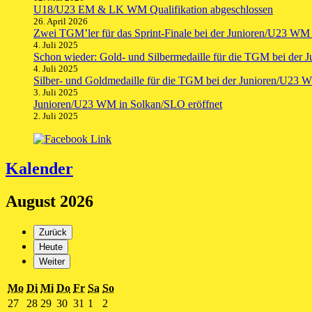
U18/U23 EM & LK WM Qualifikation abgeschlossen
26. April 2026
Zwei TGM’ler für das Sprint-Finale bei der Junioren/U23 WM q
4. Juli 2025
Schon wieder: Gold- und Silbermedaille für die TGM bei der
4. Juli 2025
Silber- und Goldmedaille für die TGM bei der Junioren/U23 
3. Juli 2025
Junioren/U23 WM in Solkan/SLO eröffnet
2. Juli 2025
Kalender
August 2026
Zurück
Heute
Weiter
Montag
Dienstag
Mittwoch
Donnerstag
Freitag
Samstag
Sonntag
Mo
Di
Mi
Do
Fr
Sa
So
27.
28.
29.
30.
31.
1.
2.
27
28
29
30
31
1
2