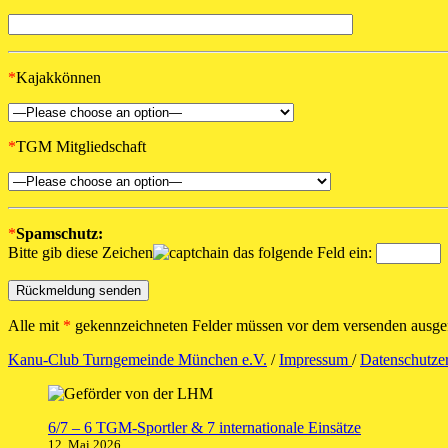
*
Kajakkönnen
*
TGM Mitgliedschaft
*
Spamschutz:
Bitte gib diese Zeichen
in das folgende Feld ein:
Alle mit
*
gekennzeichneten Felder müssen vor dem versenden ausgef
Kanu-Club Turngemeinde München e.V.
/
Impressum
/
Datenschutze
6/7 – 6 TGM-Sportler & 7 internationale Einsätze
12. Mai 2026