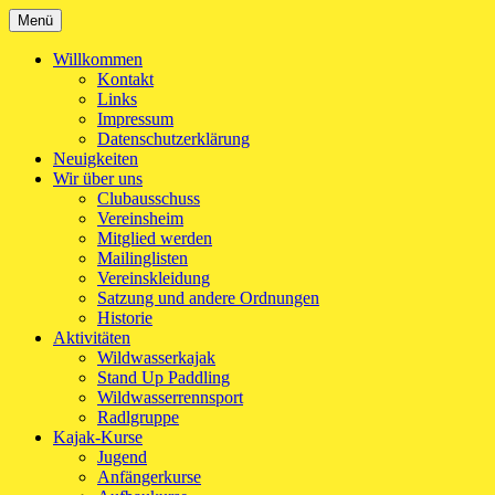
Zum
Menü
Kanu-Club Turngemeinde München e.V.
Kanu fahren in München
Inhalt
springen
Willkommen
Kontakt
Links
Impressum
Datenschutzerklärung
Neuigkeiten
Wir über uns
Clubausschuss
Vereinsheim
Mitglied werden
Mailinglisten
Vereinskleidung
Satzung und andere Ordnungen
Historie
Aktivitäten
Wildwasserkajak
Stand Up Paddling
Wildwasserrennsport
Radlgruppe
Kajak-Kurse
Jugend
Anfängerkurse