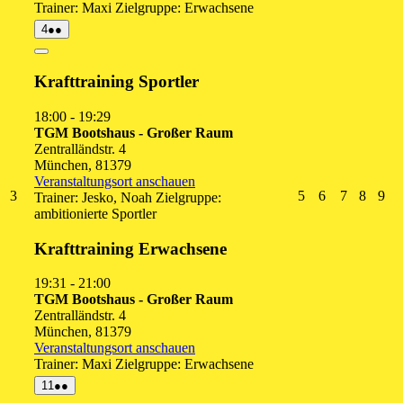
Trainer: Maxi Zielgruppe: Erwachsene
4.
(2
4
●●
August
Veranstaltungen)
2026
Close
Krafttraining Sportler
18:00
-
19:29
TGM Bootshaus - Großer Raum
Zentralländstr. 4
München
,
81379
Veranstaltungsort anschauen
3.
5.
6.
7.
8.
9.
3
5
6
7
8
9
Trainer: Jesko, Noah Zielgruppe:
August
August
August
August
Augus
Au
ambitionierte Sportler
2026
2026
2026
2026
2026
20
Krafttraining Erwachsene
19:31
-
21:00
TGM Bootshaus - Großer Raum
Zentralländstr. 4
München
,
81379
Veranstaltungsort anschauen
Trainer: Maxi Zielgruppe: Erwachsene
11.
(2
11
●●
August
Veranstaltungen)