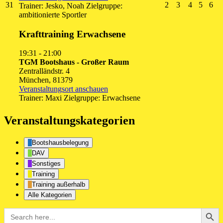
31.
2.
3.
4.
5.
6.
31
2
3
4
5
6
Trainer: Jesko, Noah Zielgruppe:
August
September
September
Septembe
Septe
Se
ambitionierte Sportler
2026
2026
2026
2026
2026
20
Krafttraining Erwachsene
19:31
-
21:00
TGM Bootshaus - Großer Raum
Zentralländstr. 4
München
,
81379
Veranstaltungsort anschauen
Trainer: Maxi Zielgruppe: Erwachsene
Veranstaltungskategorien
Bootshausbelegung
DAV
Sonstiges
Training
Training außerhalb
Alle Kategorien
Search Button
Search
for: