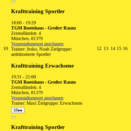
2026
Close
Krafttraining Sportler
18:00
-
19:29
TGM Bootshaus - Großer Raum
Zentralländstr. 4
München
,
81379
Veranstaltungsort anschauen
10.
12.
13.
14.
15.
1
10
12
13
14
15
16
Trainer: Jesko, Noah Zielgruppe:
August
August
August
August
Augu
A
ambitionierte Sportler
2026
2026
2026
2026
2026
2
Krafttraining Erwachsene
19:31
-
21:00
TGM Bootshaus - Großer Raum
Zentralländstr. 4
München
,
81379
Veranstaltungsort anschauen
Trainer: Maxi Zielgruppe: Erwachsene
18.
(2
18
●●
August
Veranstaltungen)
2026
Close
Krafttraining Sportler