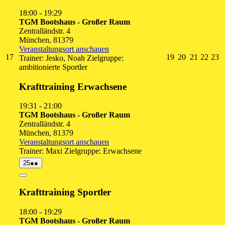
18:00
-
19:29
TGM Bootshaus - Großer Raum
Zentralländstr. 4
München
,
81379
Veranstaltungsort anschauen
17.
19.
20.
21.
22.
2
17
19
20
21
22
23
Trainer: Jesko, Noah Zielgruppe:
August
August
August
August
Augu
A
ambitionierte Sportler
2026
2026
2026
2026
2026
2
Krafttraining Erwachsene
19:31
-
21:00
TGM Bootshaus - Großer Raum
Zentralländstr. 4
München
,
81379
Veranstaltungsort anschauen
Trainer: Maxi Zielgruppe: Erwachsene
25.
(2
25
●●
August
Veranstaltungen)
2026
Close
Krafttraining Sportler
18:00
-
19:29
TGM Bootshaus - Großer Raum