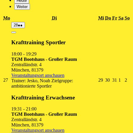
Heute
Weiter
Montag
Dienstag
Mittwoch
Donnersta
Freitag
Sams
S
Mo
Di
Mi
Do
Fr
Sa
So
28.
(2
28
●●
Juli
Veranstaltungen)
2026
Close
Krafttraining Sportler
18:00
-
19:29
TGM Bootshaus - Großer Raum
Zentralländstr. 4
München
,
81379
Veranstaltungsort anschauen
27.
29.
30.
31.
1.
2.
27
29
30
31
1
2
Trainer: Jesko, Noah Zielgruppe:
Juli
Juli
Juli
Juli
Augus
Au
ambitionierte Sportler
2026
2026
2026
2026
2026
20
Krafttraining Erwachsene
19:31
-
21:00
TGM Bootshaus - Großer Raum
Zentralländstr. 4
München
,
81379
Veranstaltungsort anschauen