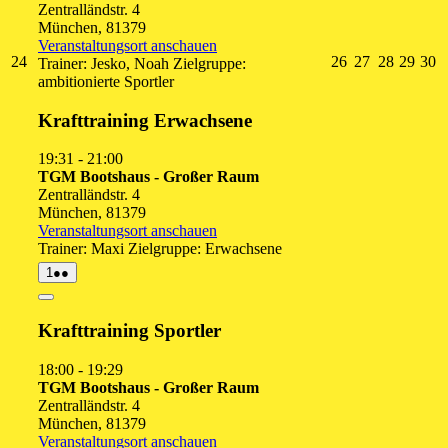
Zentralländstr. 4
München
,
81379
Veranstaltungsort anschauen
24.
26.
27.
28.
29.
3
24
26
27
28
29
30
Trainer: Jesko, Noah Zielgruppe:
August
August
August
August
Augu
A
ambitionierte Sportler
2026
2026
2026
2026
2026
2
Krafttraining Erwachsene
19:31
-
21:00
TGM Bootshaus - Großer Raum
Zentralländstr. 4
München
,
81379
Veranstaltungsort anschauen
Trainer: Maxi Zielgruppe: Erwachsene
1.
(2
1
●●
September
Veranstaltungen)
2026
Close
Krafttraining Sportler
18:00
-
19:29
TGM Bootshaus - Großer Raum
Zentralländstr. 4
München
,
81379
Veranstaltungsort anschauen