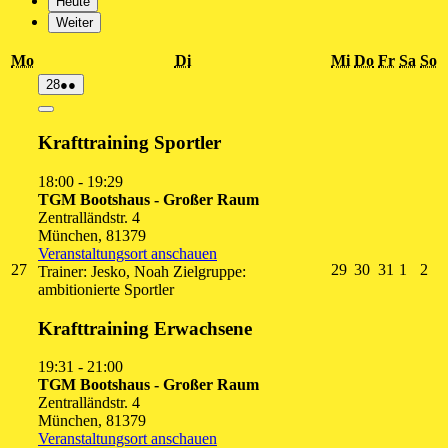
Heute
Weiter
Montag
Dienstag
Mittwoch
Donnersta
Freitag
Sams
S
Mo
Di
Mi
Do
Fr
Sa
So
28.
(2
28
●●
Juli
Veranstaltungen)
2026
Close
Krafttraining Sportler
18:00
-
19:29
TGM Bootshaus - Großer Raum
Zentralländstr. 4
München
,
81379
Veranstaltungsort anschauen
27.
29.
30.
31.
1.
2.
27
29
30
31
1
2
Trainer: Jesko, Noah Zielgruppe:
Juli
Juli
Juli
Juli
Augus
Au
ambitionierte Sportler
2026
2026
2026
2026
2026
20
Krafttraining Erwachsene
19:31
-
21:00
TGM Bootshaus - Großer Raum
Zentralländstr. 4
München
,
81379
Veranstaltungsort anschauen