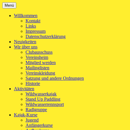
Zum
Menü
Kanu-Club Turngemeinde München e.V.
Kanu fahren in München
Inhalt
springen
Willkommen
Kontakt
Links
Impressum
Datenschutzerklärung
Neuigkeiten
Wir über uns
Clubausschuss
Vereinsheim
Mitglied werden
Mailinglisten
Vereinskleidung
Satzung und andere Ordnungen
Historie
Aktivitäten
Wildwasserkajak
Stand Up Paddling
Wildwasserrennsport
Radlgruppe
Kajak-Kurse
Jugend
Anfängerkurse