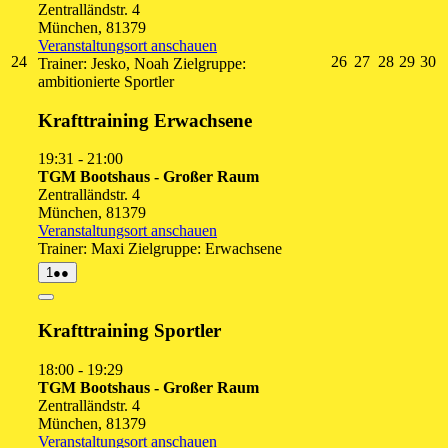
Zentralländstr. 4
München
,
81379
Veranstaltungsort anschauen
24.
26.
27.
28.
29.
3
24
26
27
28
29
30
Trainer: Jesko, Noah Zielgruppe:
August
August
August
August
Augu
A
ambitionierte Sportler
2026
2026
2026
2026
2026
2
Krafttraining Erwachsene
19:31
-
21:00
TGM Bootshaus - Großer Raum
Zentralländstr. 4
München
,
81379
Veranstaltungsort anschauen
Trainer: Maxi Zielgruppe: Erwachsene
1.
(2
1
●●
September
Veranstaltungen)
2026
Close
Krafttraining Sportler
18:00
-
19:29
TGM Bootshaus - Großer Raum
Zentralländstr. 4
München
,
81379
Veranstaltungsort anschauen