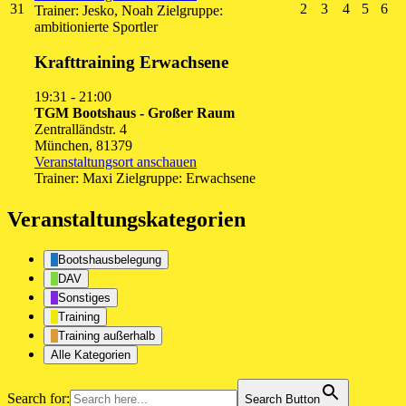
31.
2.
3.
4.
5.
6.
31
2
3
4
5
6
Trainer: Jesko, Noah Zielgruppe:
August
September
September
Septembe
Septe
Se
ambitionierte Sportler
2026
2026
2026
2026
2026
20
Krafttraining Erwachsene
19:31
-
21:00
TGM Bootshaus - Großer Raum
Zentralländstr. 4
München
,
81379
Veranstaltungsort anschauen
Trainer: Maxi Zielgruppe: Erwachsene
Veranstaltungskategorien
Bootshausbelegung
DAV
Sonstiges
Training
Training außerhalb
Alle Kategorien
Search for:
Search Button