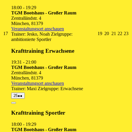
18:00
-
19:29
TGM Bootshaus - Großer Raum
Zentralländstr. 4
München
,
81379
Veranstaltungsort anschauen
17.
19.
20.
21.
22.
2
17
19
20
21
22
23
Trainer: Jesko, Noah Zielgruppe:
August
August
August
August
Augu
A
ambitionierte Sportler
2026
2026
2026
2026
2026
2
Krafttraining Erwachsene
19:31
-
21:00
TGM Bootshaus - Großer Raum
Zentralländstr. 4
München
,
81379
Veranstaltungsort anschauen
Trainer: Maxi Zielgruppe: Erwachsene
25.
(2
25
●●
August
Veranstaltungen)
2026
Close
Krafttraining Sportler
18:00
-
19:29
TGM Bootshaus - Großer Raum