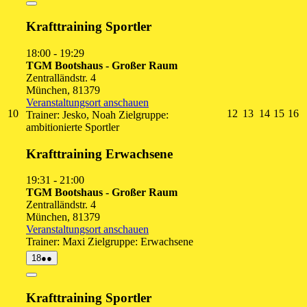
2026
Close
Krafttraining Sportler
18:00
-
19:29
TGM Bootshaus - Großer Raum
Zentralländstr. 4
München
,
81379
Veranstaltungsort anschauen
10.
12.
13.
14.
15.
1
10
12
13
14
15
16
Trainer: Jesko, Noah Zielgruppe:
August
August
August
August
Augu
A
ambitionierte Sportler
2026
2026
2026
2026
2026
2
Krafttraining Erwachsene
19:31
-
21:00
TGM Bootshaus - Großer Raum
Zentralländstr. 4
München
,
81379
Veranstaltungsort anschauen
Trainer: Maxi Zielgruppe: Erwachsene
18.
(2
18
●●
August
Veranstaltungen)
2026
Close
Krafttraining Sportler