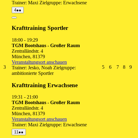
Trainer: Maxi Zielgruppe: Erwachsene
4.
(2
4
●●
August
Veranstaltungen)
2026
Close
Krafttraining Sportler
18:00
-
19:29
TGM Bootshaus - Großer Raum
Zentralländstr. 4
München
,
81379
Veranstaltungsort anschauen
3.
5.
6.
7.
8.
9.
3
5
6
7
8
9
Trainer: Jesko, Noah Zielgruppe:
August
August
August
August
Augus
Au
ambitionierte Sportler
2026
2026
2026
2026
2026
20
Krafttraining Erwachsene
19:31
-
21:00
TGM Bootshaus - Großer Raum
Zentralländstr. 4
München
,
81379
Veranstaltungsort anschauen
Trainer: Maxi Zielgruppe: Erwachsene
11.
(2
11
●●
August
Veranstaltungen)