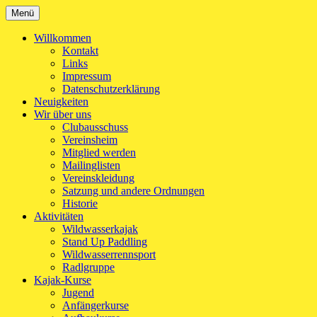
Zum
Menü
Kanu-Club Turngemeinde München e.V.
Kanu fahren in München
Inhalt
springen
Willkommen
Kontakt
Links
Impressum
Datenschutzerklärung
Neuigkeiten
Wir über uns
Clubausschuss
Vereinsheim
Mitglied werden
Mailinglisten
Vereinskleidung
Satzung und andere Ordnungen
Historie
Aktivitäten
Wildwasserkajak
Stand Up Paddling
Wildwasserrennsport
Radlgruppe
Kajak-Kurse
Jugend
Anfängerkurse