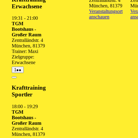
Zentralländstr. 4
Zent
Erwachsene
München
,
81379
Mü
Veranstaltungsort
Ver
anschauen
ans
19:31
-
21:00
TGM
Bootshaus -
Großer Raum
Zentralländstr. 4
München
,
81379
Trainer: Maxi
Zielgruppe:
Erwachsene
1.
(2
1
●●
September
Veranstaltungen)
2026
Close
Krafttraining
Sportler
18:00
-
19:29
TGM
Bootshaus -
Großer Raum
Zentralländstr. 4
München
,
81379