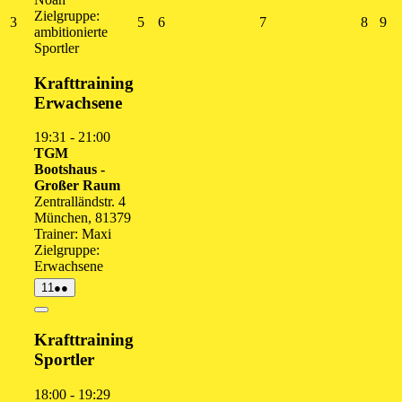
Zielgruppe:
3.
5.
6.
7.
8.
9.
3
5
6
7
8
9
ambitionierte
August
August
August
August
Augus
Au
Sportler
2026
2026
2026
2026
2026
20
Krafttraining
Erwachsene
19:31
-
21:00
TGM
Bootshaus -
Großer Raum
Zentralländstr. 4
München
,
81379
Trainer: Maxi
Zielgruppe:
Erwachsene
11.
(2
11
●●
August
Veranstaltungen)
2026
Close
Krafttraining
Sportler
18:00
-
19:29