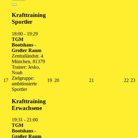
August
Veranstaltungen)
2026
Close
Krafttraining
Sportler
18:00
-
19:29
TGM
Bootshaus -
Großer Raum
Zentralländstr. 4
München
,
81379
Trainer: Jesko,
Noah
Zielgruppe:
17.
19.
20.
21.
22.
2
17
19
20
21
22
23
ambitionierte
August
August
August
August
Augu
A
Sportler
2026
2026
2026
2026
202
2
Krafttraining
Erwachsene
19:31
-
21:00
TGM
Bootshaus -
Großer Raum