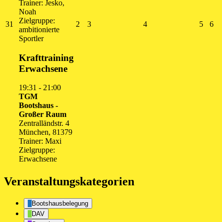
Trainer: Jesko,
Noah
Zielgruppe:
31.
2.
3.
4.
5.
6.
31
2
3
4
5
6
ambitionierte
August
September
September
September
Septe
Se
Sportler
2026
2026
2026
2026
2026
20
Krafttraining
Erwachsene
19:31
-
21:00
TGM
Bootshaus -
Großer Raum
Zentralländstr. 4
München
,
81379
Trainer: Maxi
Zielgruppe:
Erwachsene
Veranstaltungskategorien
Bootshausbelegung
DAV