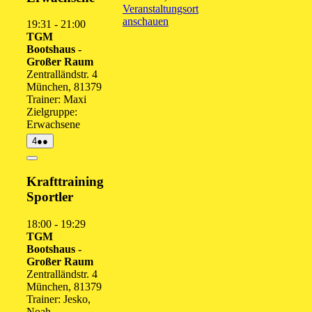
Veranstaltungsort
anschauen
19:31
-
21:00
TGM
Bootshaus -
Großer Raum
Zentralländstr. 4
München
,
81379
Trainer: Maxi
Zielgruppe:
Erwachsene
4.
(2
4
●●
August
Veranstaltungen)
2026
Close
Krafttraining
Sportler
18:00
-
19:29
TGM
Bootshaus -
Großer Raum
Zentralländstr. 4
München
,
81379
Trainer: Jesko,
Noah