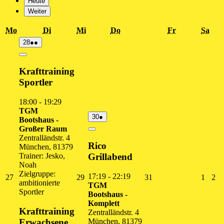
Heute
Weiter
Montag
Dienstag
Mittwoch
Donnerstag
Freitag
Sam
Mo
Di
Mi
Do
Fr
Sa
28.
(2
28
●●
Juli
Veranstaltungen)
2026
Close
Krafttraining
Sportler
18:00
-
19:29
TGM
30.
(1
30
●
Bootshaus -
Juli
Veranstaltung)
Großer Raum
2026
Close
Zentralländstr. 4
Rico
München
,
81379
Trainer: Jesko,
Grillabend
Noah
Zielgruppe:
17:19
-
22:19
27.
29.
31.
1.
2.
27
29
31
1
2
ambitionierte
TGM
Juli
Juli
Juli
Augus
Au
Sportler
Bootshaus -
2026
2026
2026
2026
20
Komplett
Krafttraining
Zentralländstr. 4
Erwachsene
München
,
81379