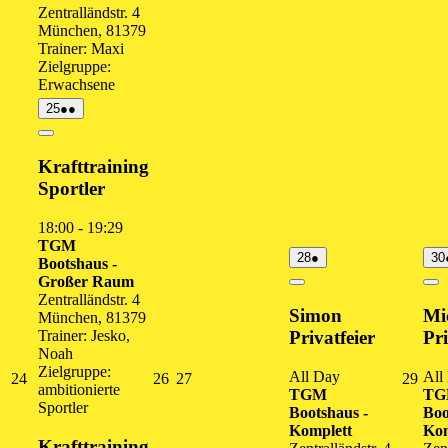
Zentralländstr. 4
München
,
81379
Trainer: Maxi
Zielgruppe:
Erwachsene
25.
(2
25
●●
August
Veranstaltungen)
2026
Close
Krafttraining
Sportler
18:00
-
19:29
TGM
28.
(1
28
●
30
Bootshaus -
August
Veranstaltung)
Großer Raum
2026
Close
Cl
Zentralländstr. 4
Simon
Mi
München
,
81379
Trainer: Jesko,
Privatfeier
Pri
Noah
Zielgruppe:
All Day
All
24.
26.
27.
29.
24
26
27
29
ambitionierte
TGM
T
August
August
August
Augu
Sportler
Bootshaus -
Boo
2026
2026
2026
202
Komplett
Kom
Krafttraining