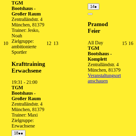
TGM
14.
(1
14
●
Bootshaus -
August
Veranstaltung)
Großer Raum
2026
Close
Zentralländstr. 4
Pramod
München
,
81379
Trainer: Jesko,
Feier
Noah
Zielgruppe:
All Day
10.
12.
13.
15.
1
10
12
13
15
16
ambitionierte
TGM
August
August
August
Augu
A
Sportler
Bootshaus -
2026
2026
2026
202
2
Komplett
Krafttraining
Zentralländstr. 4
Erwachsene
München
,
81379
Veranstaltungsort
anschauen
19:31
-
21:00
TGM
Bootshaus -
Großer Raum
Zentralländstr. 4
München
,
81379
Trainer: Maxi
Zielgruppe:
Erwachsene
18.
(2
18
●●