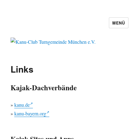
MENÜ
Kanu-Club Turngemeinde München
e.V.
Links
Kajak-Dachverbände
»
kanu.de
»
kanu-bayern.org
Kajak-Sites und Apps