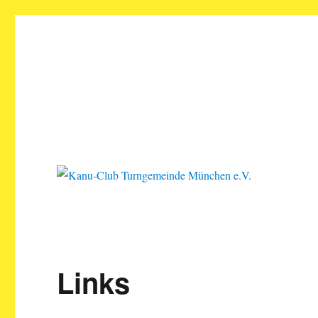
Kanu-Club Turngemeinde M
Kanu fahren in München
Links