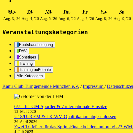
Montag
Dienstag
Mittwoch
Donnerstag
Freitag
Samstag
Son
Mo.
Di.
Mi.
Do.
Fr.
Sa.
So.
3.
4.
5.
6.
7.
8.
9
Aug. 3, '26
Aug. 4, '26
Aug. 5, '26
Aug. 6, '26
Aug. 7, '26
Aug. 8, '26
Aug. 9, '26
August
August
August
August
August
August
A
2026
2026
2026
2026
2026
2026
2
Veranstaltungskategorien
Bootshausbelegung
DAV
Sonstiges
Training
Training außerhalb
Alle Kategorien
Kanu-Club Turngemeinde München e.V.
/
Impressum
/
Datenschutze
6/7 – 6 TGM-Sportler & 7 internationale Einsätze
12. Mai 2026
U18/U23 EM & LK WM Qualifikation abgeschlossen
26. April 2026
Zwei TGM’ler für das Sprint-Finale bei der Junioren/U23 WM q
4. Juli 2025