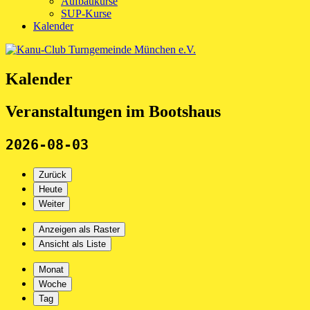
Aufbaukurse
SUP-Kurse
Kalender
Kalender
Veranstaltungen im Bootshaus
2026-08-03
Zurück
Heute
Weiter
Anzeigen als
Raster
Ansicht als
Liste
Monat
Woche
Tag