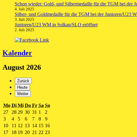
Schon wieder: Gold- und Silbermedaille für die TGM bei der
4. Juli 2025
Silber- und Goldmedaille für die TGM bei der Junioren/U23 
3. Juli 2025
Junioren/U23 WM in Solkan/SLO eröffnet
2. Juli 2025
Kalender
August 2026
Zurück
Heute
Weiter
Montag
Dienstag
Mittwoch
Donnerstag
Freitag
Samstag
Sonntag
Mo
Di
Mi
Do
Fr
Sa
So
27.
28.
29.
30.
31.
1.
2.
27
28
29
30
31
1
2
Juli
Juli
Juli
Juli
Juli
August
August
3.
4.
5.
6.
7.
8.
9.
3
4
5
6
7
8
9
2026
2026
2026
2026
2026
2026
2026
August
August
August
August
August
August
August
10.
11.
12.
13.
14.
15.
16.
10
11
12
13
14
15
16
2026
2026
2026
2026
2026
2026
2026
August
August
August
August
August
August
August
17.
18.
19.
20.
21.
22.
23.
17
18
19
20
21
22
23
2026
2026
2026
2026
2026
2026
2026