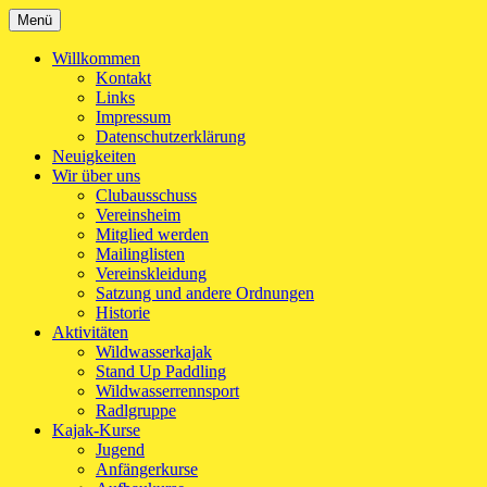
Zum
Menü
Kanu-Club Turngemeinde München e.V.
Kanu fahren in München
Inhalt
springen
Willkommen
Kontakt
Links
Impressum
Datenschutzerklärung
Neuigkeiten
Wir über uns
Clubausschuss
Vereinsheim
Mitglied werden
Mailinglisten
Vereinskleidung
Satzung und andere Ordnungen
Historie
Aktivitäten
Wildwasserkajak
Stand Up Paddling
Wildwasserrennsport
Radlgruppe
Kajak-Kurse
Jugend
Anfängerkurse