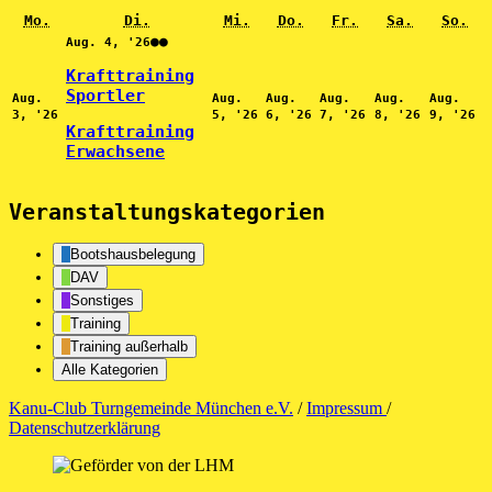
Montag
Dienstag
Mittwoch
Donnerstag
Freitag
Samstag
So
Mo.
Di.
Mi.
Do.
Fr.
Sa.
So.
4.
(2
●●
Aug. 4, '26
August
Veranstaltungen)
2026
Krafttraining
Sportler
Aug.
Aug.
Aug.
Aug.
Aug.
Aug.
3.
5.
6.
7.
8.
9.
3, '26
5, '26
6, '26
7, '26
8, '26
9, '26
August
August
August
August
August
Au
Krafttraining
2026
2026
2026
2026
2026
20
Erwachsene
Veranstaltungskategorien
Bootshausbelegung
DAV
Sonstiges
Training
Training außerhalb
Alle Kategorien
Kanu-Club Turngemeinde München e.V.
/
Impressum
/
Datenschutzerklärung