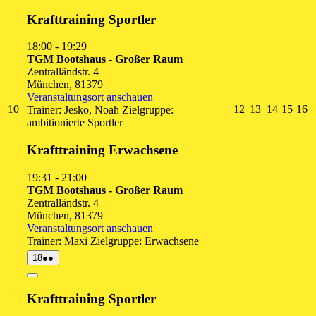
Close
Krafttraining Sportler
18:00
-
19:29
TGM Bootshaus - Großer Raum
Zentralländstr. 4
München
,
81379
Veranstaltungsort anschauen
10.
12.
13.
14.
15.
1
10
12
13
14
15
16
Trainer: Jesko, Noah Zielgruppe:
August
August
August
August
Augu
A
ambitionierte Sportler
2026
2026
2026
2026
2026
2
Krafttraining Erwachsene
19:31
-
21:00
TGM Bootshaus - Großer Raum
Zentralländstr. 4
München
,
81379
Veranstaltungsort anschauen
Trainer: Maxi Zielgruppe: Erwachsene
18.
(2
18
●●
August
Veranstaltungen)
2026
Close
Krafttraining Sportler