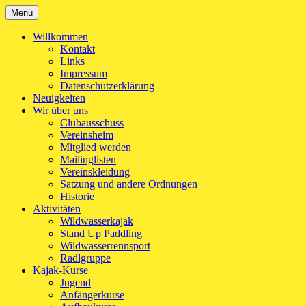
Zum
Menü
Kanu-Club Turngemeinde München e.V.
Kanu fahren in München
Inhalt
springen
Willkommen
Kontakt
Links
Impressum
Datenschutzerklärung
Neuigkeiten
Wir über uns
Clubausschuss
Vereinsheim
Mitglied werden
Mailinglisten
Vereinskleidung
Satzung und andere Ordnungen
Historie
Aktivitäten
Wildwasserkajak
Stand Up Paddling
Wildwasserrennsport
Radlgruppe
Kajak-Kurse
Jugend
Anfängerkurse