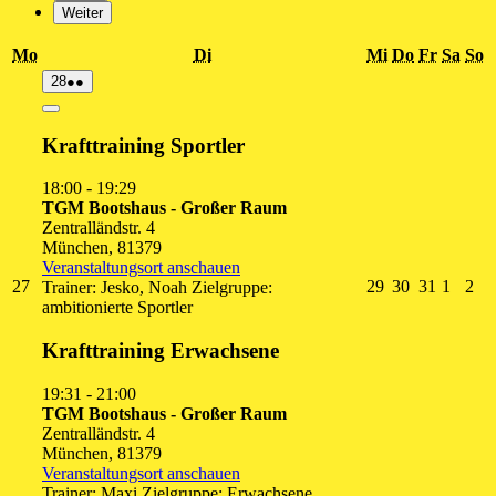
Weiter
Montag
Dienstag
Mittwoch
Donnersta
Freitag
Sams
S
Mo
Di
Mi
Do
Fr
Sa
So
28.
(2
28
●●
Juli
Veranstaltungen)
2026
Close
Krafttraining Sportler
18:00
-
19:29
TGM Bootshaus - Großer Raum
Zentralländstr. 4
München
,
81379
Veranstaltungsort anschauen
27.
29.
30.
31.
1.
2.
27
29
30
31
1
2
Trainer: Jesko, Noah Zielgruppe:
Juli
Juli
Juli
Juli
Augus
Au
ambitionierte Sportler
2026
2026
2026
2026
2026
20
Krafttraining Erwachsene
19:31
-
21:00
TGM Bootshaus - Großer Raum
Zentralländstr. 4
München
,
81379
Veranstaltungsort anschauen
Trainer: Maxi Zielgruppe: Erwachsene