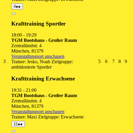
4.
(2
4
●●
August
Veranstaltungen)
2026
Close
Krafttraining Sportler
18:00
-
19:29
TGM Bootshaus - Großer Raum
Zentralländstr. 4
München
,
81379
Veranstaltungsort anschauen
3.
5.
6.
7.
8.
9.
3
5
6
7
8
9
Trainer: Jesko, Noah Zielgruppe:
August
August
August
August
Augus
Au
ambitionierte Sportler
2026
2026
2026
2026
2026
20
Krafttraining Erwachsene
19:31
-
21:00
TGM Bootshaus - Großer Raum
Zentralländstr. 4
München
,
81379
Veranstaltungsort anschauen
Trainer: Maxi Zielgruppe: Erwachsene
11.
(2
11
●●
August
Veranstaltungen)
2026