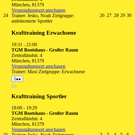
München
,
81379
Veranstaltungsort anschauen
24.
26.
27.
28.
29.
3
24
26
27
28
29
30
Trainer: Jesko, Noah Zielgruppe:
August
August
August
August
Augu
A
ambitionierte Sportler
2026
2026
2026
2026
2026
2
Krafttraining Erwachsene
19:31
-
21:00
TGM Bootshaus - Großer Raum
Zentralländstr. 4
München
,
81379
Veranstaltungsort anschauen
Trainer: Maxi Zielgruppe: Erwachsene
1.
(2
1
●●
September
Veranstaltungen)
2026
Close
Krafttraining Sportler
18:00
-
19:29
TGM Bootshaus - Großer Raum
Zentralländstr. 4
München
,
81379
Veranstaltungsort anschauen
31.
2.
3.
4.
5.
6.
31
2
3
4
5
6
Trainer: Jesko, Noah Zielgruppe: