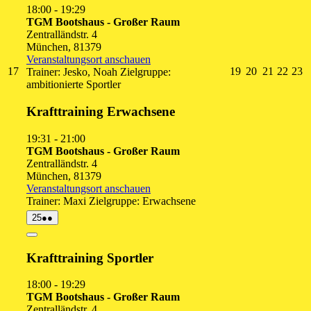
18:00
-
19:29
TGM Bootshaus - Großer Raum
Zentralländstr. 4
München
,
81379
Veranstaltungsort anschauen
17.
19.
20.
21.
22.
2
17
19
20
21
22
23
Trainer: Jesko, Noah Zielgruppe:
August
August
August
August
Augu
A
ambitionierte Sportler
2026
2026
2026
2026
2026
2
Krafttraining Erwachsene
19:31
-
21:00
TGM Bootshaus - Großer Raum
Zentralländstr. 4
München
,
81379
Veranstaltungsort anschauen
Trainer: Maxi Zielgruppe: Erwachsene
25.
(2
25
●●
August
Veranstaltungen)
2026
Close
Krafttraining Sportler
18:00
-
19:29
TGM Bootshaus - Großer Raum
Zentralländstr. 4