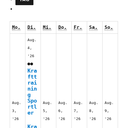
Montag
Dienstag
Mittwoch
Donnerstag
Freitag
Samstag
Sonnt
Mo.
Di.
Mi.
Do.
Fr.
Sa.
So.
Aug.
4,
4.
'26
(2
August
●●
Kra
Veranstaltungen)
2026
ftt
rai
nin
g
Spo
Aug.
Aug.
Aug.
Aug.
Aug.
Aug.
rtl
3,
5,
6,
7,
8,
9,
er
3.
5.
6.
7.
8.
9.
'26
'26
'26
'26
'26
'26
August
Kra
August
August
August
August
Augus