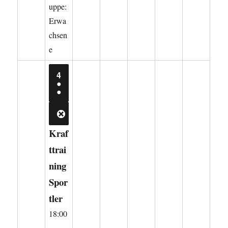
uppe:
Erwa
chsen
e
4.
4
AUGUST
●
2026
(2
●
VERANSTALTUNGEN)
CLOSE
Kraf
ttrai
ning
Spor
tler
18:00
-