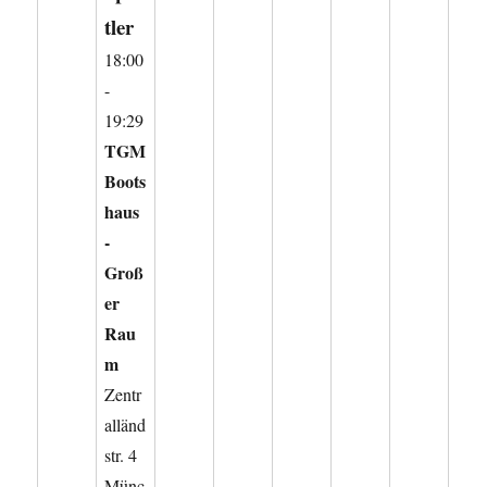
tler
18:00
-
19:29
TGM
Boots
haus
-
Groß
er
Rau
m
Zentr
alländ
str. 4
Münc