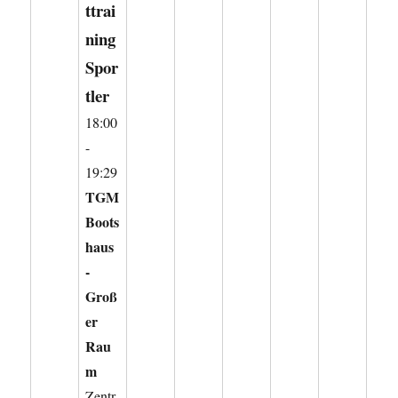
ttrai
ning
Spor
tler
18:00
-
19:29
TGM
Boots
haus
-
Groß
er
Rau
m
Zentr