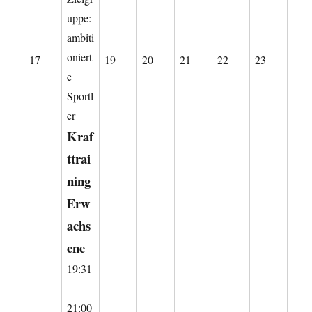
uppe:
ambiti
oniert
17.
19.
20.
21.
22.
23.
17
19
20
21
22
23
e
August
August
August
August
August
August
Sportl
2026
2026
2026
2026
2026
2026
er
Kraf
ttrai
ning
Erw
achs
ene
19:31
-
21:00