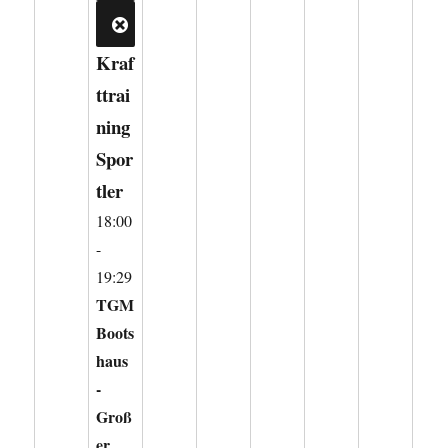
CLOSE
Kraf
ttrai
ning
Spor
tler
18:00
-
19:29
TGM
Boots
haus
-
Groß
er