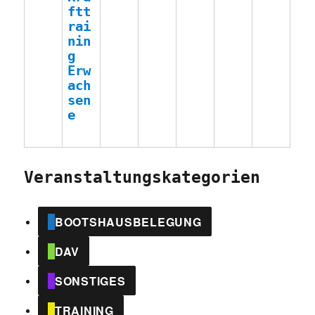
ftt
2026
2026
2026
2026
2026
2026
rai
nin
g
Erw
ach
sen
e
Veranstaltungskategorien
BOOTSHAUSBELEGUNG
DAV
SONSTIGES
TRAINING