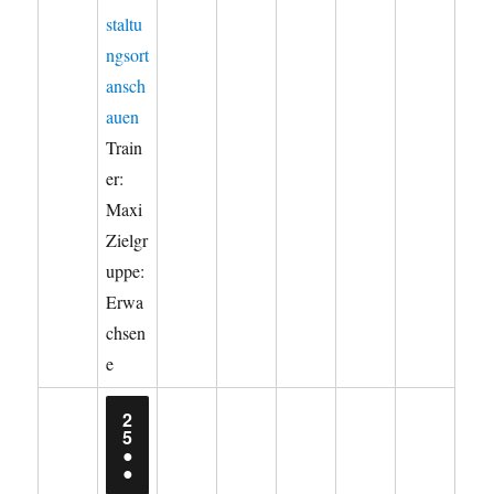
staltu
ngsort
ansch
auen
Train
er:
Maxi
Zielgr
uppe:
Erwa
chsen
e
2
25.
5
AUGUST
●
2026
(2
●
VERANSTALTUNGEN)