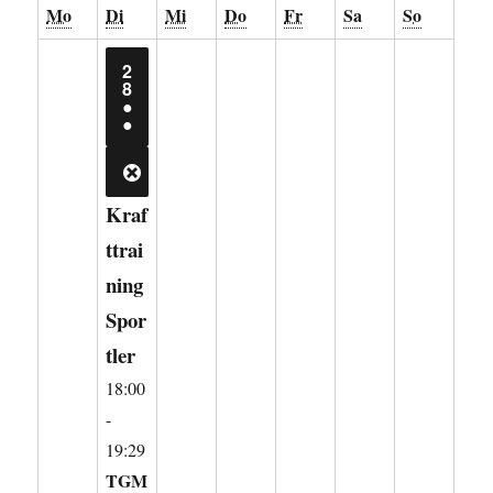
Montag
Dienstag
Mittwoch
Donnerstag
Freitag
Samstag
Sonntag
Mo
Di
Mi
Do
Fr
Sa
So
2
28.
8
JULI
●
2026
(2
●
VERANSTALTUNGEN)
CLOSE
Kraf
ttrai
ning
Spor
tler
18:00
-
19:29
TGM