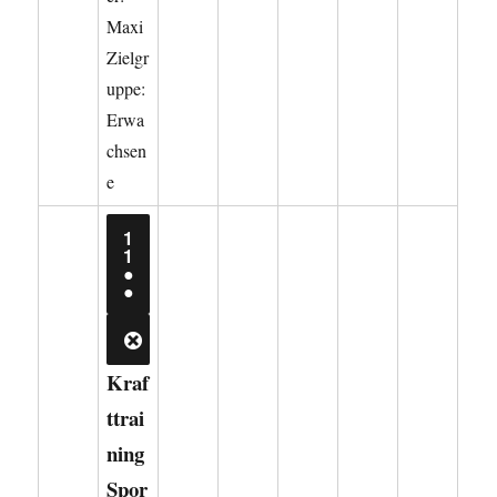
Maxi
Zielgr
uppe:
Erwa
chsen
e
1
11.
1
AUGUST
●
2026
(2
●
VERANSTALTUNGEN)
CLOSE
Kraf
ttrai
ning
Spor