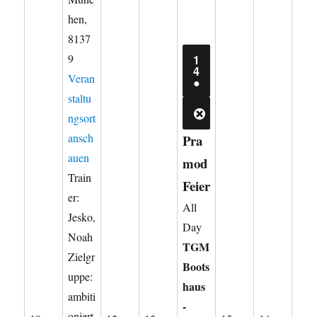
hen
,
8137
9
1
14.
4
Veran
AUGUST
(1
●
2026
VERANSTALTUNG)
staltu
ngsort
CLOSE
ansch
Pra
auen
mod
Train
Feier
er:
All
Jesko,
Day
Noah
TGM
Zielgr
Boots
uppe:
haus
ambiti
-
oniert