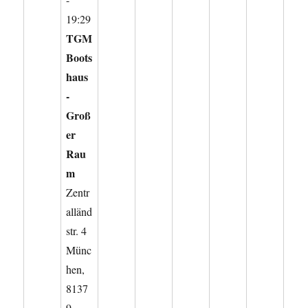
19:29
TGM
Boots
haus
-
Groß
er
Rau
m
Zentr
alländ
str. 4
Münc
hen
,
8137
9