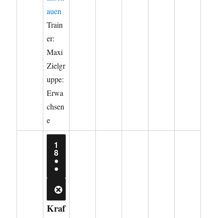
auen
Train
er:
Maxi
Zielgr
uppe:
Erwa
chsen
e
1
18.
8
AUGUST
●
2026
(2
●
VERANSTALTUNGEN)
CLOSE
Kraf