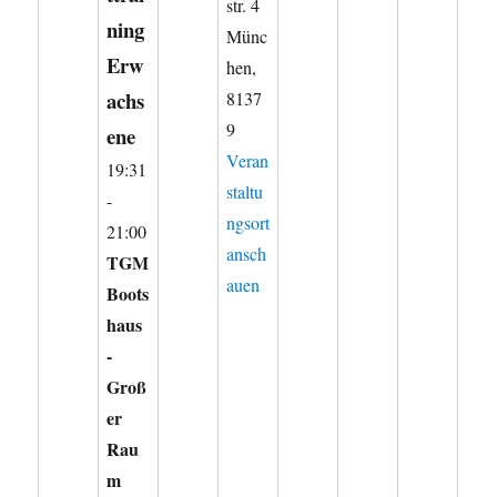
str. 4
ning
Münc
Erw
hen
,
achs
8137
9
ene
Veran
19:31
staltu
-
ngsort
21:00
ansch
TGM
auen
Boots
haus
-
Groß
er
Rau
m