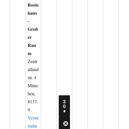
Boots
haus
-
Groß
er
Rau
m
Zentr
alländ
str. 4
Münc
hen
,
3
8137
30.
0
9
JULI
(1
●
2026
VERANSTALTUNG)
Veran
staltu
CLOSE