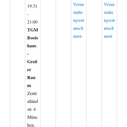
Veran
Veran
19:31
staltu
staltu
-
ngsort
ngsort
21:00
ansch
ansch
TGM
auen
auen
Boots
haus
-
Groß
er
Rau
m
Zentr
alländ
str. 4
Münc
hen
,