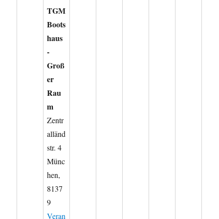
TGM
Boots
haus
-
Groß
er
Rau
m
Zentr
alländ
str. 4
Münc
hen
,
8137
9
Veran