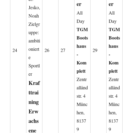
er
er
Jesko,
All
All
Noah
Day
Day
Zielgr
TGM
TGM
uppe:
Boots
Boots
ambiti
haus
haus
oniert
24.
26.
27.
29.
24
26
27
29
-
-
e
August
August
August
August
Kom
Kom
Sportl
2026
2026
2026
2026
plett
plett
er
Zentr
Zentr
Kraf
alländ
alländ
ttrai
str. 4
str. 4
ning
Münc
Münc
Erw
hen
,
hen
,
achs
8137
8137
9
9
ene