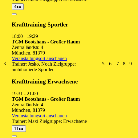
4.
(2
4
●●
August
Veranstaltungen)
2026
Close
Krafttraining Sportler
18:00
-
19:29
TGM Bootshaus - Großer Raum
Zentralländstr. 4
München
,
81379
Veranstaltungsort anschauen
3.
5.
6.
7.
8.
9.
3
5
6
7
8
9
Trainer: Jesko, Noah Zielgruppe:
August
August
August
August
Augus
Au
ambitionierte Sportler
2026
2026
2026
2026
2026
20
Krafttraining Erwachsene
19:31
-
21:00
TGM Bootshaus - Großer Raum
Zentralländstr. 4
München
,
81379
Veranstaltungsort anschauen
Trainer: Maxi Zielgruppe: Erwachsene
11.
(2
11
●●
August
Veranstaltungen)
2026