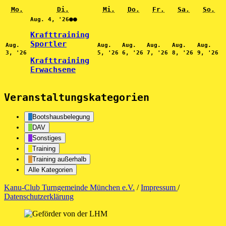
Montag
Dienstag
Mittwoch
Donnerstag
Freitag
Samstag
So
Mo.
Di.
Mi.
Do.
Fr.
Sa.
So.
4.
(2
●●
Aug. 4, '26
August
Veranstaltungen)
2026
Krafttraining
Sportler
Aug.
Aug.
Aug.
Aug.
Aug.
Aug.
3.
5.
6.
7.
8.
9.
3, '26
5, '26
6, '26
7, '26
8, '26
9, '26
August
August
August
August
August
Au
Krafttraining
2026
2026
2026
2026
2026
20
Erwachsene
Veranstaltungskategorien
Bootshausbelegung
DAV
Sonstiges
Training
Training außerhalb
Alle Kategorien
Kanu-Club Turngemeinde München e.V.
/
Impressum
/
Datenschutzerklärung