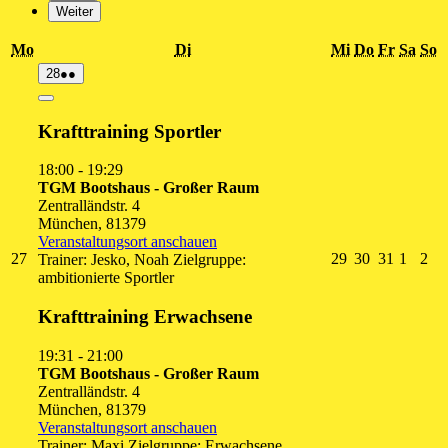
Weiter
Montag
Dienstag
Mittwoch
Donnersta
Freitag
Sams
S
Mo
Di
Mi
Do
Fr
Sa
So
28.
(2
28
●●
Juli
Veranstaltungen)
2026
Close
Krafttraining Sportler
18:00
-
19:29
TGM Bootshaus - Großer Raum
Zentralländstr. 4
München
,
81379
Veranstaltungsort anschauen
27.
29.
30.
31.
1.
2.
27
29
30
31
1
2
Trainer: Jesko, Noah Zielgruppe:
Juli
Juli
Juli
Juli
Augus
Au
ambitionierte Sportler
2026
2026
2026
2026
2026
20
Krafttraining Erwachsene
19:31
-
21:00
TGM Bootshaus - Großer Raum
Zentralländstr. 4
München
,
81379
Veranstaltungsort anschauen
Trainer: Maxi Zielgruppe: Erwachsene