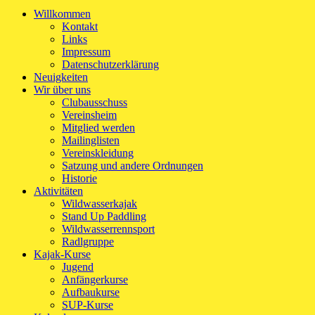
Willkommen
Kontakt
Links
Impressum
Datenschutzerklärung
Neuigkeiten
Wir über uns
Clubausschuss
Vereinsheim
Mitglied werden
Mailinglisten
Vereinskleidung
Satzung und andere Ordnungen
Historie
Aktivitäten
Wildwasserkajak
Stand Up Paddling
Wildwasserrennsport
Radlgruppe
Kajak-Kurse
Jugend
Anfängerkurse
Aufbaukurse
SUP-Kurse