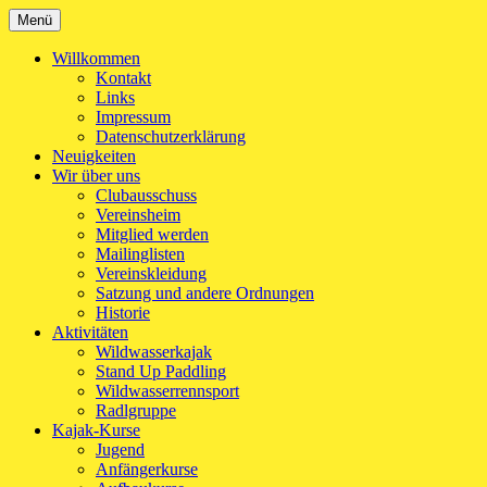
Zum
Menü
Kanu-Club Turngemeinde München e.V.
Kanu fahren in München
Inhalt
springen
Willkommen
Kontakt
Links
Impressum
Datenschutzerklärung
Neuigkeiten
Wir über uns
Clubausschuss
Vereinsheim
Mitglied werden
Mailinglisten
Vereinskleidung
Satzung und andere Ordnungen
Historie
Aktivitäten
Wildwasserkajak
Stand Up Paddling
Wildwasserrennsport
Radlgruppe
Kajak-Kurse
Jugend
Anfängerkurse