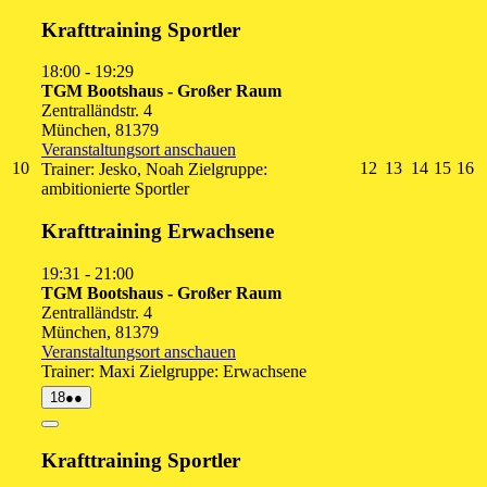
Close
Krafttraining Sportler
18:00
-
19:29
TGM Bootshaus - Großer Raum
Zentralländstr. 4
München
,
81379
Veranstaltungsort anschauen
10.
12.
13.
14.
15.
1
10
12
13
14
15
16
Trainer: Jesko, Noah Zielgruppe:
August
August
August
August
Augu
A
ambitionierte Sportler
2026
2026
2026
2026
2026
2
Krafttraining Erwachsene
19:31
-
21:00
TGM Bootshaus - Großer Raum
Zentralländstr. 4
München
,
81379
Veranstaltungsort anschauen
Trainer: Maxi Zielgruppe: Erwachsene
18.
(2
18
●●
August
Veranstaltungen)
2026
Close
Krafttraining Sportler