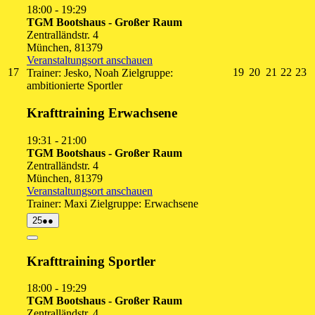
18:00
-
19:29
TGM Bootshaus - Großer Raum
Zentralländstr. 4
München
,
81379
Veranstaltungsort anschauen
17.
19.
20.
21.
22.
2
17
19
20
21
22
23
Trainer: Jesko, Noah Zielgruppe:
August
August
August
August
Augu
A
ambitionierte Sportler
2026
2026
2026
2026
2026
2
Krafttraining Erwachsene
19:31
-
21:00
TGM Bootshaus - Großer Raum
Zentralländstr. 4
München
,
81379
Veranstaltungsort anschauen
Trainer: Maxi Zielgruppe: Erwachsene
25.
(2
25
●●
August
Veranstaltungen)
2026
Close
Krafttraining Sportler
18:00
-
19:29
TGM Bootshaus - Großer Raum
Zentralländstr. 4