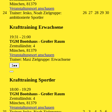
München
,
81379
Veranstaltungsort anschauen
24.
26.
27.
28.
29.
3
24
26
27
28
29
30
Trainer: Jesko, Noah Zielgruppe:
August
August
August
August
Augu
A
ambitionierte Sportler
2026
2026
2026
2026
2026
2
Krafttraining Erwachsene
19:31
-
21:00
TGM Bootshaus - Großer Raum
Zentralländstr. 4
München
,
81379
Veranstaltungsort anschauen
Trainer: Maxi Zielgruppe: Erwachsene
1.
(2
1
●●
September
Veranstaltungen)
2026
Close
Krafttraining Sportler
18:00
-
19:29
TGM Bootshaus - Großer Raum
Zentralländstr. 4
München
,
81379
Veranstaltungsort anschauen
31.
2.
3.
4.
5.
6.
31
2
3
4
5
6
Trainer: Jesko, Noah Zielgruppe: