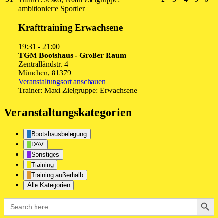
August
September
September
Septembe
Septe
Se
ambitionierte Sportler
2026
2026
2026
2026
2026
20
Krafttraining Erwachsene
19:31
-
21:00
TGM Bootshaus - Großer Raum
Zentralländstr. 4
München
,
81379
Veranstaltungsort anschauen
Trainer: Maxi Zielgruppe: Erwachsene
Veranstaltungskategorien
Bootshausbelegung
DAV
Sonstiges
Training
Training außerhalb
Alle Kategorien
Search Button
Search
for: