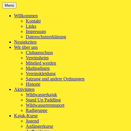
Zum
Menü
Kanu-Club Turngemeinde München e.V.
Kanu fahren in München
Inhalt
springen
Willkommen
Kontakt
Links
Impressum
Datenschutzerklärung
Neuigkeiten
Wir über uns
Clubausschuss
Vereinsheim
Mitglied werden
Mailinglisten
Vereinskleidung
Satzung und andere Ordnungen
Historie
Aktivitäten
Wildwasserkajak
Stand Up Paddling
Wildwasserrennsport
Radlgruppe
Kajak-Kurse
Jugend
Anfängerkurse