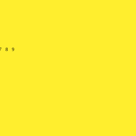
7.
8.
9.
7
8
9
t
gust
August
August
August
26
2026
2026
2026