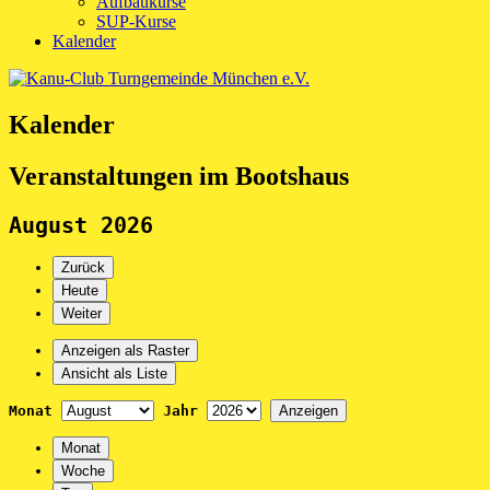
Aufbaukurse
SUP-Kurse
Kalender
Kalender
Veranstaltungen im Bootshaus
August 2026
Zurück
Heute
Weiter
Anzeigen als
Raster
Ansicht als
Liste
Monat
Jahr
Monat
Woche