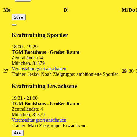
Montag
Dienstag
Mit
D
Mo
Di
Mi
Do
28.
(2
28
●●
Juli
Veranstaltungen)
2026
Close
Krafttraining Sportler
18:00
-
19:29
TGM Bootshaus - Großer Raum
Zentralländstr. 4
München
,
81379
Veranstaltungsort anschauen
27.
29.
3
27
29
30
Trainer: Jesko, Noah Zielgruppe: ambitionierte Sportler
Juli
Juli
Ju
2026
2026
2
Krafttraining Erwachsene
19:31
-
21:00
TGM Bootshaus - Großer Raum
Zentralländstr. 4
München
,
81379
Veranstaltungsort anschauen
Trainer: Maxi Zielgruppe: Erwachsene
4.
(2
4
●●