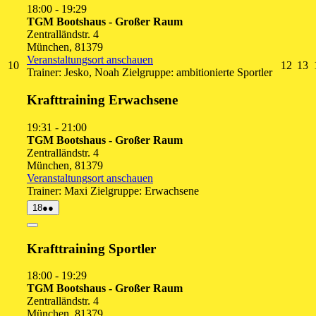
18:00
-
19:29
TGM Bootshaus - Großer Raum
Zentralländstr. 4
München
,
81379
Veranstaltungsort anschauen
10.
12.
1
10
12
13
Trainer: Jesko, Noah Zielgruppe: ambitionierte Sportler
August
Augu
A
2026
2026
2
Krafttraining Erwachsene
19:31
-
21:00
TGM Bootshaus - Großer Raum
Zentralländstr. 4
München
,
81379
Veranstaltungsort anschauen
Trainer: Maxi Zielgruppe: Erwachsene
18.
(2
18
●●
August
Veranstaltungen)
2026
Close
Krafttraining Sportler
18:00
-
19:29
TGM Bootshaus - Großer Raum
Zentralländstr. 4
München
,
81379