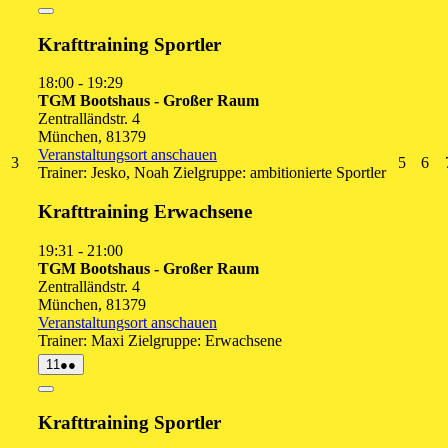
August
Veranstaltungen)
2026
Close
Krafttraining Sportler
18:00
-
19:29
TGM Bootshaus - Großer Raum
Zentralländstr. 4
München
,
81379
Veranstaltungsort anschauen
3.
5.
6.
3
5
6
Trainer: Jesko, Noah Zielgruppe: ambitionierte Sportler
August
Augus
Au
2026
2026
20
Krafttraining Erwachsene
19:31
-
21:00
TGM Bootshaus - Großer Raum
Zentralländstr. 4
München
,
81379
Veranstaltungsort anschauen
Trainer: Maxi Zielgruppe: Erwachsene
11.
(2
11
●●
August
Veranstaltungen)
2026
Close
Krafttraining Sportler