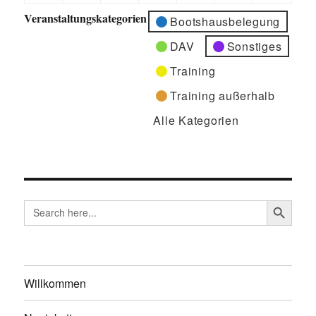
VERANSTALTUNG)
VERAN
August
September
September
September
September
September
Septemb
Veranstaltungskategorien
Bootshausbelegung
2026
2026
2026
2026
2026
2026
2026
DAV
Sonstiges
Training
Training außerhalb
Alle Kategorien
SEARCH BUTTO
Search
for:
Willkommen