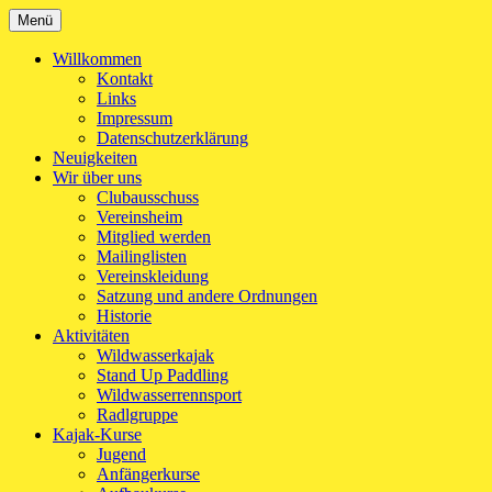
Zum
Menü
Kanu-Club Turngemeinde München e.V.
Kanu fahren in München
Inhalt
springen
Willkommen
Kontakt
Links
Impressum
Datenschutzerklärung
Neuigkeiten
Wir über uns
Clubausschuss
Vereinsheim
Mitglied werden
Mailinglisten
Vereinskleidung
Satzung und andere Ordnungen
Historie
Aktivitäten
Wildwasserkajak
Stand Up Paddling
Wildwasserrennsport
Radlgruppe
Kajak-Kurse
Jugend
Anfängerkurse