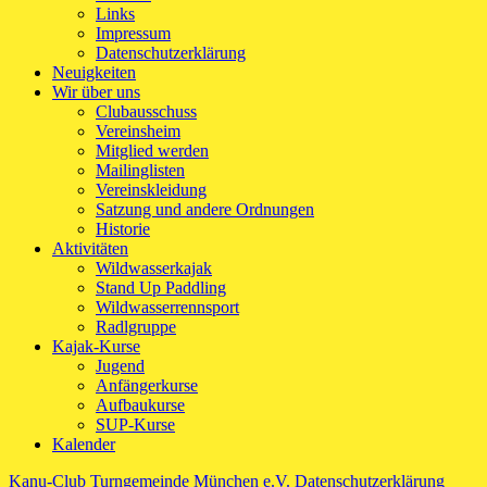
Links
Impressum
Datenschutzerklärung
Neuigkeiten
Wir über uns
Clubausschuss
Vereinsheim
Mitglied werden
Mailinglisten
Vereinskleidung
Satzung und andere Ordnungen
Historie
Aktivitäten
Wildwasserkajak
Stand Up Paddling
Wildwasserrennsport
Radlgruppe
Kajak-Kurse
Jugend
Anfängerkurse
Aufbaukurse
SUP-Kurse
Kalender
Kanu-Club Turngemeinde München e.V.
Datenschutzerklärung