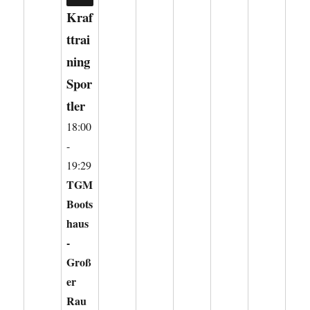
CLOSE
Kraf
ttrai
ning
Spor
tler
18:00
-
19:29
TGM
Boots
haus
-
Groß
er
Rau