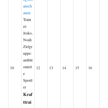
ansch
auen
Train
er:
Jesko,
Noah
Zielgr
uppe:
ambiti
oniert
10.
12.
13.
14.
15.
16.
10
12
13
14
15
16
e
August
August
August
August
August
August
Sportl
2026
2026
2026
2026
2026
2026
er
Kraf
ttrai