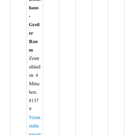
haus
-
Groß
er
Rau
m
Zentr
alländ
str. 4
Münc
hen
,
8137
9
Veran
staltu
ngsort