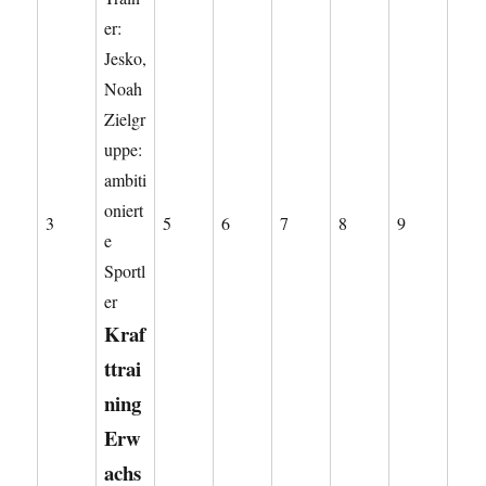
er:
Jesko,
Noah
Zielgr
uppe:
ambiti
oniert
3.
5.
6.
7.
8.
9.
3
5
6
7
8
9
e
August
August
August
August
August
August
Sportl
2026
2026
2026
2026
2026
2026
er
Kraf
ttrai
ning
Erw
achs