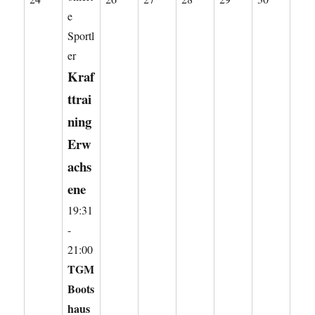
e
August
August
August
August
August
August
Sportl
2026
2026
2026
2026
2026
2026
er
Kraf
ttrai
ning
Erw
achs
ene
19:31
-
21:00
TGM
Boots
haus