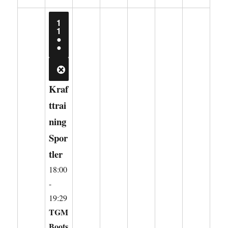
1
11.
1
AUGUST
●
2026
(2
●
VERANSTALTUNGEN)
CLOSE
Kraf
ttrai
ning
Spor
tler
18:00
-
19:29
TGM
Boots