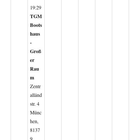
19:29
TGM
Boots
haus
-
Groß
er
Rau
m
Zentr
alländ
str. 4
Münc
hen
,
8137
9