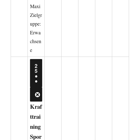
Maxi
Zielgr
uppe:
Erwa
chsen
e
2
25.
5
AUGUST
●
2026
(2
●
VERANSTALTUNGEN)
CLOSE
Kraf
ttrai
ning
Spor