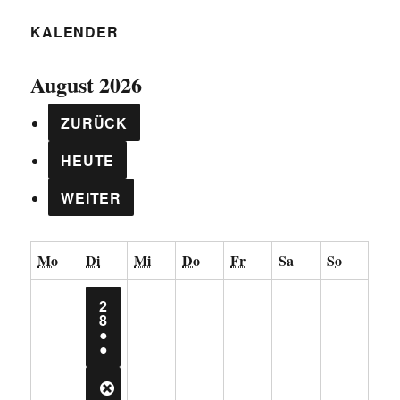
KALENDER
August 2026
ZURÜCK
HEUTE
WEITER
Montag
Dienstag
Mittwoch
Donnerstag
Freitag
Samstag
Sonntag
Mo
Di
Mi
Do
Fr
Sa
So
2
28.
8
JULI
●
2026
(2
●
VERANSTALTUNGEN)