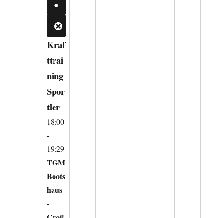
2026
(2
●
VERANSTALTUNGEN)
CLOSE
Kraf
ttrai
ning
Spor
tler
18:00
-
19:29
TGM
Boots
haus
-
Groß