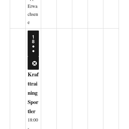
Erwa
chsen
e
1
18.
8
AUGUST
●
2026
(2
●
VERANSTALTUNGEN)
CLOSE
Kraf
ttrai
ning
Spor
tler
18:00
-