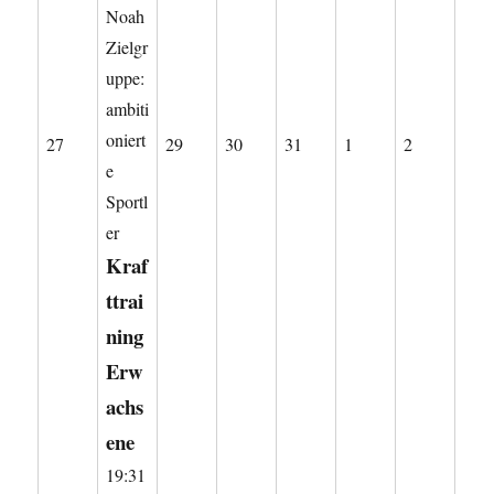
Noah
Zielgr
uppe:
ambiti
oniert
27.
29.
30.
31.
1.
2.
27
29
30
31
1
2
e
Juli
Juli
Juli
Juli
August
August
Sportl
2026
2026
2026
2026
2026
2026
er
Kraf
ttrai
ning
Erw
achs
ene
19:31