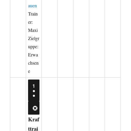
auen
Train
er:
Maxi
Zielgr
uppe:
Erwa
chsen
e
1.
1
SEPTEMBER
●
2026
(2
●
VERANSTALTUNGEN)
CLOSE
Kraf
ttrai