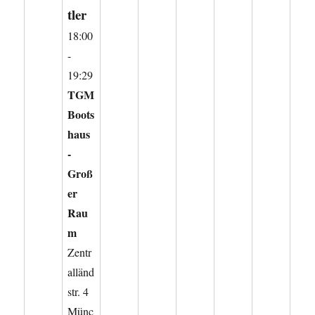
tler
18:00
-
19:29
TGM
Boots
haus
-
Groß
er
Rau
m
Zentr
alländ
str. 4
Münc