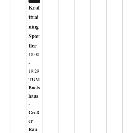
CLOSE
Kraf
ttrai
ning
Spor
tler
18:00
-
19:29
TGM
Boots
haus
-
Groß
er
Rau