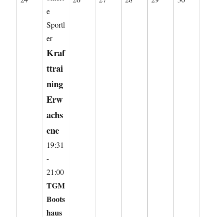
e
August
August
August
August
August
August
Sportl
2026
2026
2026
2026
2026
2026
er
Kraf
ttrai
ning
Erw
achs
ene
19:31
-
21:00
TGM
Boots
haus