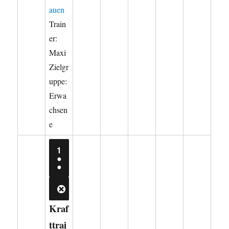
auen
Train
er:
Maxi
Zielgr
uppe:
Erwa
chsen
e
1.
1
SEPTEMBER
●
2026
(2
●
VERANSTALTUNGEN)
CLOSE
Kraf
ttrai