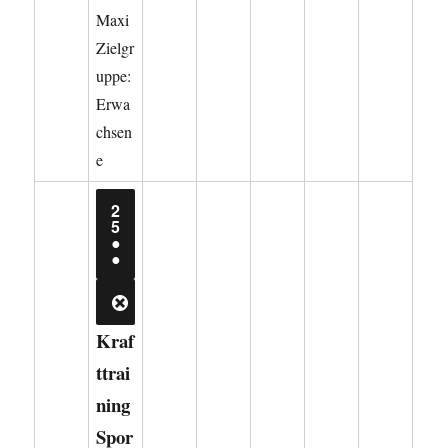
Maxi
Zielgr
uppe:
Erwa
chsen
e
2
25.
5
AUGUST
●
2026
(2
●
VERANSTALTUNGEN)
CLOSE
Kraf
ttrai
ning
Spor