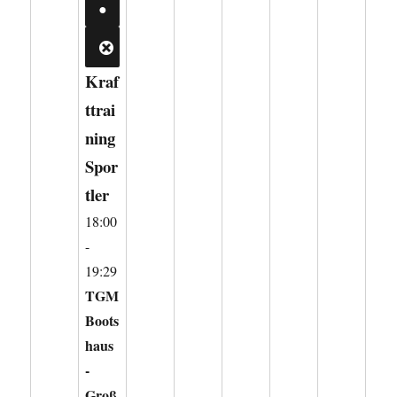
2026
(2
●
VERANSTALTUNGEN)
CLOSE
Kraf
ttrai
ning
Spor
tler
18:00
-
19:29
TGM
Boots
haus
-
Groß