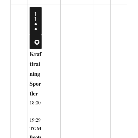
1
11.
1
AUGUST
●
2026
(2
●
VERANSTALTUNGEN)
CLOSE
Kraf
ttrai
ning
Spor
tler
18:00
-
19:29
TGM
Boots