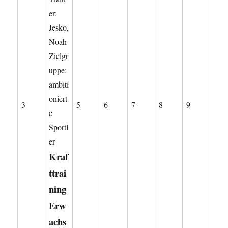
er:
Jesko,
Noah
Zielgr
uppe:
ambiti
oniert
3.
5.
6.
7.
8.
9.
3
5
6
7
8
9
e
August
August
August
August
August
August
Sportl
2026
2026
2026
2026
2026
2026
er
Kraf
ttrai
ning
Erw
achs