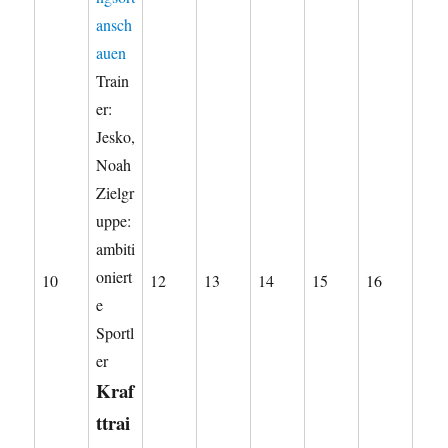
ansch
auen
Train
er:
Jesko,
Noah
Zielgr
uppe:
ambiti
oniert
10.
12.
13.
14.
15.
16.
10
12
13
14
15
16
e
August
August
August
August
August
August
Sportl
2026
2026
2026
2026
2026
2026
er
Kraf
ttrai