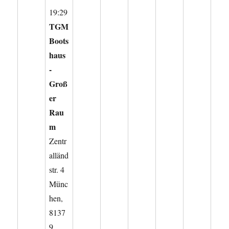
19:29
TGM
Boots
haus
-
Groß
er
Rau
m
Zentr
alländ
str. 4
Münc
hen
,
8137
9