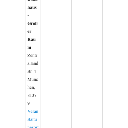
haus
-
Groß
er
Rau
m
Zentr
alländ
str. 4
Münc
hen
,
8137
9
Veran
staltu
ngsort