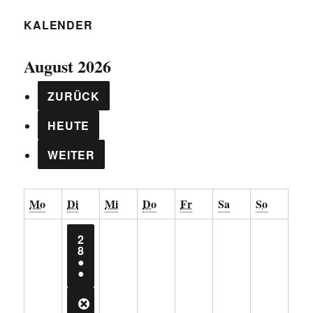
KALENDER
August 2026
ZURÜCK
HEUTE
WEITER
Montag
Dienstag
Mittwoch
Donnerstag
Freitag
Samstag
Sonntag
Mo
Di
Mi
Do
Fr
Sa
So
2
28.
8
JULI
●
2026
(2
●
VERANSTALTUNGEN)