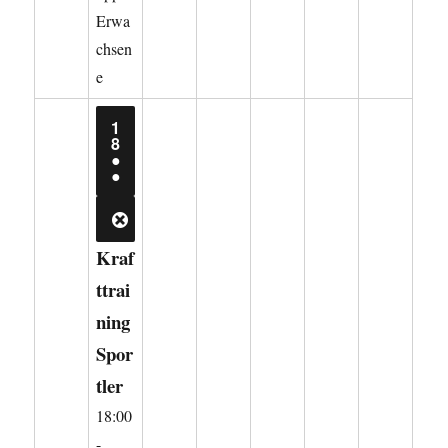
Erwa
chsen
e
1
18.
8
AUGUST
●
2026
(2
●
VERANSTALTUNGEN)
CLOSE
Kraf
ttrai
ning
Spor
tler
18:00
-