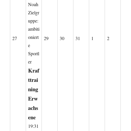
Noah
Zielgr
uppe:
ambiti
oniert
27.
29.
30.
31.
1.
2.
27
29
30
31
1
2
e
Juli
Juli
Juli
Juli
August
August
Sportl
2026
2026
2026
2026
2026
2026
er
Kraf
ttrai
ning
Erw
achs
ene
19:31