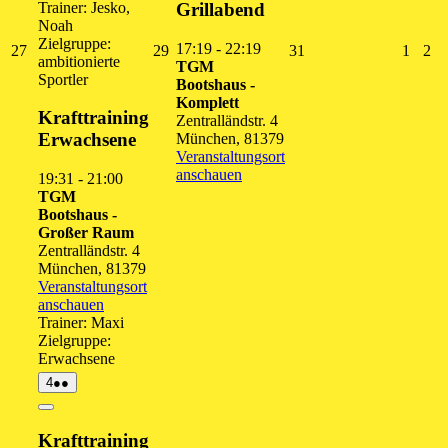
Trainer: Jesko,
Grillabend
Noah
Zielgruppe:
17:19
-
22:19
27.
29.
31.
1.
2.
27
29
31
1
2
ambitionierte
TGM
Juli
Juli
Juli
Augus
Au
Sportler
Bootshaus -
2026
2026
2026
2026
20
Komplett
Krafttraining
Zentralländstr. 4
Erwachsene
München
,
81379
Veranstaltungsort
anschauen
19:31
-
21:00
TGM
Bootshaus -
Großer Raum
Zentralländstr. 4
München
,
81379
Veranstaltungsort
anschauen
Trainer: Maxi
Zielgruppe:
Erwachsene
4.
(2
4
●●
August
Veranstaltungen)
2026
Close
Krafttraining