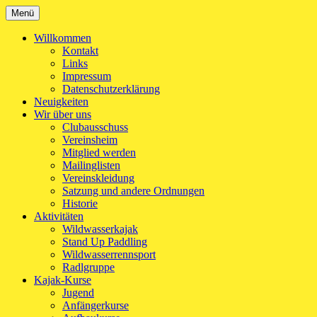
Zum
Menü
Kanu-Club Turngemeinde München e.V.
Kanu fahren in München
Inhalt
springen
Willkommen
Kontakt
Links
Impressum
Datenschutzerklärung
Neuigkeiten
Wir über uns
Clubausschuss
Vereinsheim
Mitglied werden
Mailinglisten
Vereinskleidung
Satzung und andere Ordnungen
Historie
Aktivitäten
Wildwasserkajak
Stand Up Paddling
Wildwasserrennsport
Radlgruppe
Kajak-Kurse
Jugend
Anfängerkurse