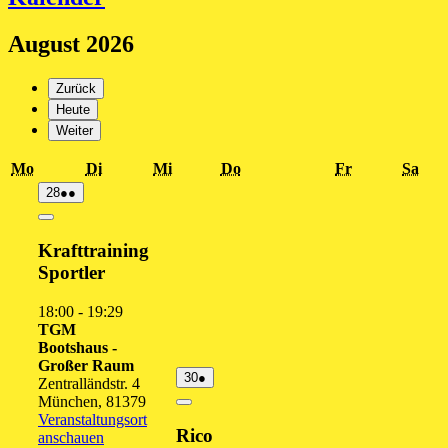
August 2026
Zurück
Heute
Weiter
Montag
Dienstag
Mittwoch
Donnerstag
Freitag
Sam
Mo
Di
Mi
Do
Fr
Sa
28.
(2
28
●●
Juli
Veranstaltungen)
2026
Close
Krafttraining
Sportler
18:00
-
19:29
TGM
Bootshaus -
Großer Raum
30.
(1
30
●
Zentralländstr. 4
Juli
Veranstaltung)
München
,
81379
2026
Close
Veranstaltungsort
Rico
anschauen