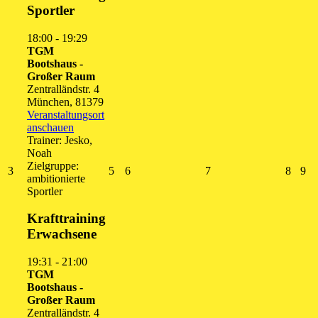
Sportler
18:00
-
19:29
TGM
Bootshaus -
Großer Raum
Zentralländstr. 4
München
,
81379
Veranstaltungsort
anschauen
Trainer: Jesko,
Noah
Zielgruppe:
3.
5.
6.
7.
8.
9.
3
5
6
7
8
9
ambitionierte
August
August
August
August
Augus
Au
Sportler
2026
2026
2026
2026
2026
20
Krafttraining
Erwachsene
19:31
-
21:00
TGM
Bootshaus -
Großer Raum
Zentralländstr. 4