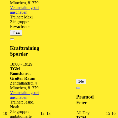
München
,
81379
Veranstaltungsort
anschauen
Trainer: Maxi
Zielgruppe:
Erwachsene
11.
(2
11
●●
August
Veranstaltungen)
2026
Close
Krafttraining
Sportler
18:00
-
19:29
TGM
Bootshaus -
Großer Raum
14.
(1
14
●
Zentralländstr. 4
August
Veranstaltung)
München
,
81379
2026
Close
Veranstaltungsort
Pramod
anschauen
Trainer: Jesko,
Feier
Noah
Zielgruppe:
All Day
10.
12.
13.
15.
1
10
12
13
15
16
ambitionierte
TGM
August
August
August
Augu
A