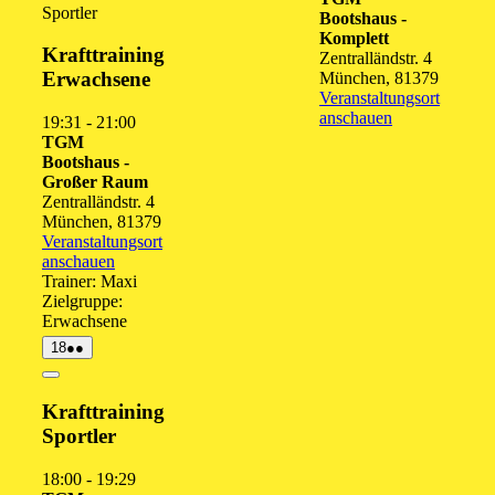
Sportler
Bootshaus -
2026
2026
2026
202
2
Komplett
Krafttraining
Zentralländstr. 4
Erwachsene
München
,
81379
Veranstaltungsort
anschauen
19:31
-
21:00
TGM
Bootshaus -
Großer Raum
Zentralländstr. 4
München
,
81379
Veranstaltungsort
anschauen
Trainer: Maxi
Zielgruppe:
Erwachsene
18.
(2
18
●●
August
Veranstaltungen)
2026
Close
Krafttraining
Sportler
18:00
-
19:29