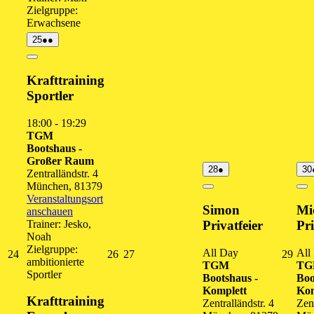
Zielgruppe:
Erwachsene
25.
(2
25
●●
August
Veranstaltungen)
2026
Close
Krafttraining
Sportler
18:00
-
19:29
TGM
Bootshaus -
Großer Raum
28.
(1
28
●
30
Zentralländstr. 4
August
Veranstaltung)
München
,
81379
2026
Close
Cl
Veranstaltungsort
Simon
Mi
anschauen
Trainer: Jesko,
Privatfeier
Pri
Noah
Zielgruppe:
All Day
All
24.
26.
27.
29.
24
26
27
29
ambitionierte
TGM
T
August
August
August
Augu
Sportler
Bootshaus -
Boo
2026
2026
2026
202
Komplett
Kom
Krafttraining
Zentralländstr. 4
Zent