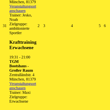
München
,
81379
Veranstaltungsort
anschauen
Trainer: Jesko,
Noah
Zielgruppe:
31.
2.
3.
4.
5.
6.
31
2
3
4
5
6
ambitionierte
August
September
September
September
Septe
Se
Sportler
2026
2026
2026
2026
2026
20
Krafttraining
Erwachsene
19:31
-
21:00
TGM
Bootshaus -
Großer Raum
Zentralländstr. 4
München
,
81379
Veranstaltungsort
anschauen
Trainer: Maxi
Zielgruppe:
Erwachsene