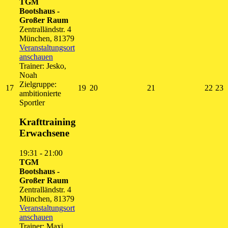
TGM
Bootshaus -
Großer Raum
Zentralländstr. 4
München
,
81379
Veranstaltungsort
anschauen
Trainer: Jesko,
Noah
Zielgruppe:
17.
19.
20.
21.
22.
2
17
19
20
21
22
23
ambitionierte
August
August
August
August
Augu
A
Sportler
2026
2026
2026
2026
202
2
Krafttraining
Erwachsene
19:31
-
21:00
TGM
Bootshaus -
Großer Raum
Zentralländstr. 4
München
,
81379
Veranstaltungsort
anschauen
Trainer: Maxi