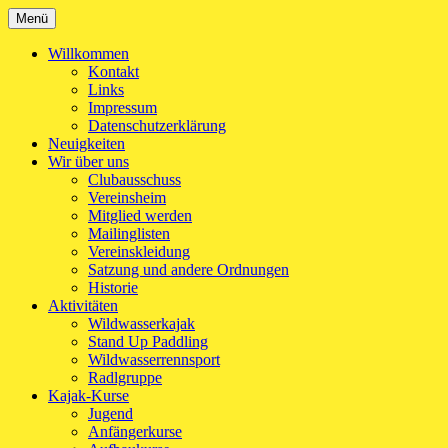
Zum
Menü
Kanu-Club Turngemeinde München e.V.
Kanu fahren in München
Inhalt
springen
Willkommen
Kontakt
Links
Impressum
Datenschutzerklärung
Neuigkeiten
Wir über uns
Clubausschuss
Vereinsheim
Mitglied werden
Mailinglisten
Vereinskleidung
Satzung und andere Ordnungen
Historie
Aktivitäten
Wildwasserkajak
Stand Up Paddling
Wildwasserrennsport
Radlgruppe
Kajak-Kurse
Jugend
Anfängerkurse