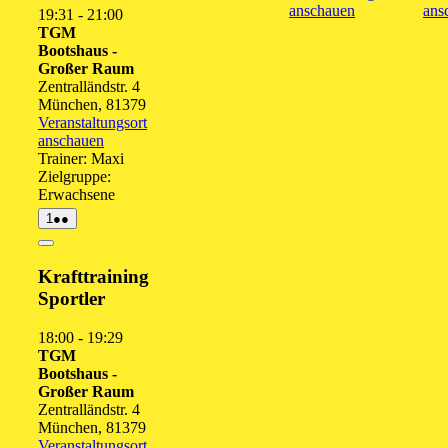
anschauen
ans
19:31
-
21:00
TGM
Bootshaus -
Großer Raum
Zentralländstr. 4
München
,
81379
Veranstaltungsort
anschauen
Trainer: Maxi
Zielgruppe:
Erwachsene
1.
(2
1
●●
September
Veranstaltungen)
2026
Close
Krafttraining
Sportler
18:00
-
19:29
TGM
Bootshaus -
Großer Raum
Zentralländstr. 4
München
,
81379
Veranstaltungsort