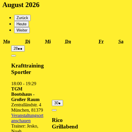
August 2026
Zurück
Heute
Weiter
Montag
Dienstag
Mittwoch
Donnerstag
Freitag
Sam
Mo
Di
Mi
Do
Fr
Sa
28.
(2
28
●●
Juli
Veranstaltungen)
2026
Close
Krafttraining
Sportler
18:00
-
19:29
TGM
Bootshaus -
Großer Raum
30.
(1
30
●
Zentralländstr. 4
Juli
Veranstaltung)
München
,
81379
2026
Close
Veranstaltungsort
Rico
anschauen
Trainer: Jesko,
Grillabend
Noah