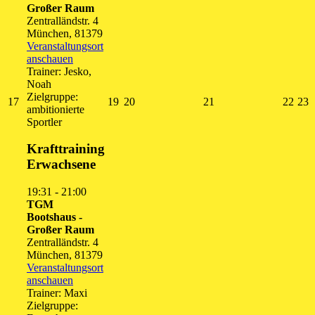
Großer Raum
Zentralländstr. 4
München
,
81379
Veranstaltungsort
anschauen
Trainer: Jesko,
Noah
Zielgruppe:
17.
19.
20.
21.
22.
2
17
19
20
21
22
23
ambitionierte
August
August
August
August
Augu
A
Sportler
2026
2026
2026
2026
202
2
Krafttraining
Erwachsene
19:31
-
21:00
TGM
Bootshaus -
Großer Raum
Zentralländstr. 4
München
,
81379
Veranstaltungsort
anschauen
Trainer: Maxi
Zielgruppe: