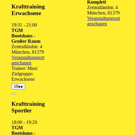
Komplett
Krafttraining
Zentralländstr. 4
Erwachsene
München
,
81379
Veranstaltungsort
anschauen
19:31
-
21:00
TGM
Bootshaus -
Großer Raum
Zentralländstr. 4
München
,
81379
Veranstaltungsort
anschauen
Trainer: Maxi
Zielgruppe:
Erwachsene
18.
(2
18
●●
August
Veranstaltungen)
2026
Close
Krafttraining
Sportler
18:00
-
19:29
TGM
Bootshaus -