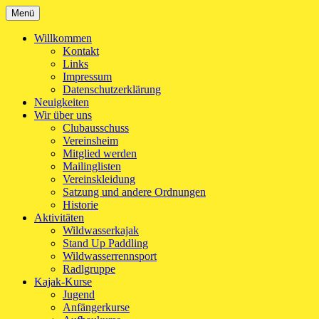
Zum
Menü
Kanu-Club Turngemeinde München e.V.
Kanu fahren in München
Inhalt
springen
Willkommen
Kontakt
Links
Impressum
Datenschutzerklärung
Neuigkeiten
Wir über uns
Clubausschuss
Vereinsheim
Mitglied werden
Mailinglisten
Vereinskleidung
Satzung und andere Ordnungen
Historie
Aktivitäten
Wildwasserkajak
Stand Up Paddling
Wildwasserrennsport
Radlgruppe
Kajak-Kurse
Jugend
Anfängerkurse