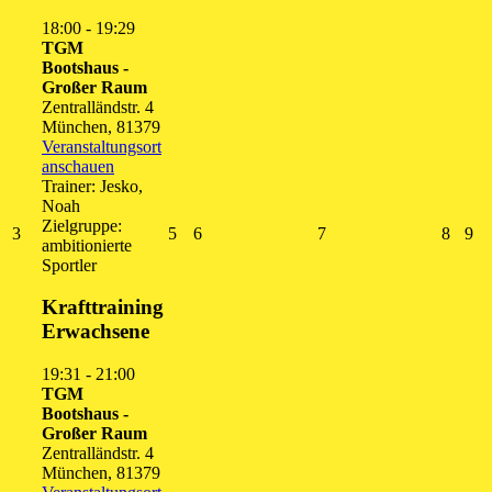
18:00
-
19:29
TGM
Bootshaus -
Großer Raum
Zentralländstr. 4
München
,
81379
Veranstaltungsort
anschauen
Trainer: Jesko,
Noah
Zielgruppe:
3.
5.
6.
7.
8.
9.
3
5
6
7
8
9
ambitionierte
August
August
August
August
Augus
Au
Sportler
2026
2026
2026
2026
2026
20
Krafttraining
Erwachsene
19:31
-
21:00
TGM
Bootshaus -
Großer Raum
Zentralländstr. 4
München
,
81379