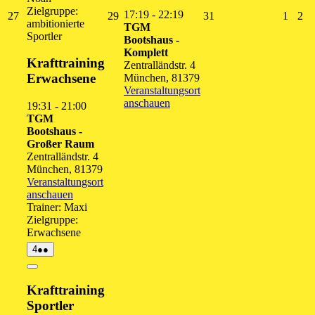
Zielgruppe:
17:19
-
22:19
27.
29.
31.
1.
2.
27
29
31
1
2
ambitionierte
TGM
Juli
Juli
Juli
Augus
Au
Sportler
Bootshaus -
2026
2026
2026
2026
20
Komplett
Krafttraining
Zentralländstr. 4
Erwachsene
München
,
81379
Veranstaltungsort
anschauen
19:31
-
21:00
TGM
Bootshaus -
Großer Raum
Zentralländstr. 4
München
,
81379
Veranstaltungsort
anschauen
Trainer: Maxi
Zielgruppe:
Erwachsene
4.
(2
4
●●
August
Veranstaltungen)
2026
Close
Krafttraining
Sportler