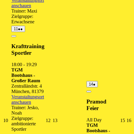
Veranstaltungsort
anschauen
Trainer: Maxi
Zielgruppe:
Erwachsene
11.
(2
11
●●
August
Veranstaltungen)
2026
Close
Krafttraining
Sportler
18:00
-
19:29
TGM
Bootshaus -
Großer Raum
14.
(1
14
●
Zentralländstr. 4
August
Veranstaltung)
München
,
81379
2026
Close
Veranstaltungsort
Pramod
anschauen
Trainer: Jesko,
Feier
Noah
Zielgruppe:
All Day
10.
12.
13.
15.
1
10
12
13
15
16
ambitionierte
TGM
August
August
August
Augu
A
Sportler
Bootshaus -
2026
2026
2026
202
2