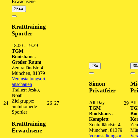
Erwachsene
25.
(2
25
●●
August
Veranstaltungen)
2026
Close
Krafttraining
Sportler
18:00
-
19:29
TGM
Bootshaus -
Großer Raum
28.
(1
28
●
30
Zentralländstr. 4
August
Veranstaltung)
München
,
81379
2026
Close
Cl
Veranstaltungsort
Simon
Mi
anschauen
Trainer: Jesko,
Privatfeier
Pri
Noah
Zielgruppe:
All Day
All
24.
26.
27.
29.
24
26
27
29
ambitionierte
TGM
T
August
August
August
Augu
Sportler
Bootshaus -
Boo
2026
2026
2026
202
Komplett
Kom
Krafttraining
Zentralländstr. 4
Zent
Erwachsene
München
,
81379
Mü
Veranstaltungsort
Ver