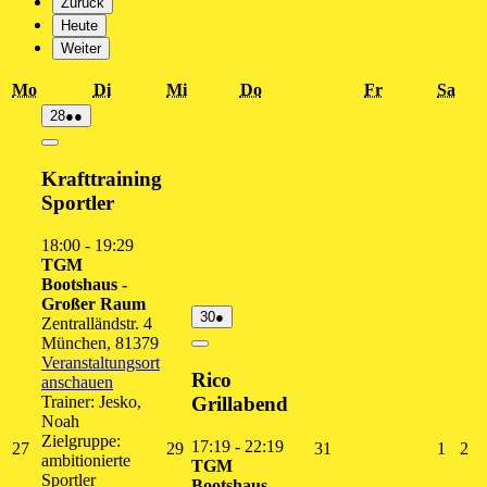
Zurück
Heute
Weiter
Montag
Dienstag
Mittwoch
Donnerstag
Freitag
Sam
Mo
Di
Mi
Do
Fr
Sa
28.
(2
28
●●
Juli
Veranstaltungen)
2026
Close
Krafttraining
Sportler
18:00
-
19:29
TGM
Bootshaus -
Großer Raum
30.
(1
30
●
Zentralländstr. 4
Juli
Veranstaltung)
München
,
81379
2026
Close
Veranstaltungsort
Rico
anschauen
Trainer: Jesko,
Grillabend
Noah
Zielgruppe:
17:19
-
22:19
27.
29.
31.
1.
2.
27
29
31
1
2
ambitionierte
TGM
Juli
Juli
Juli
Augus
Au
Sportler
Bootshaus -
2026
2026
2026
2026
20