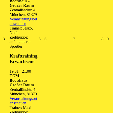
Bootshaus -
Großer Raum
Zentralländstr. 4
München
,
81379
Veranstaltungsort
anschauen
Trainer: Jesko,
Noah
Zielgruppe:
3.
5.
6.
7.
8.
9.
3
5
6
7
8
9
ambitionierte
August
August
August
August
Augus
Au
Sportler
2026
2026
2026
2026
2026
20
Krafttraining
Erwachsene
19:31
-
21:00
TGM
Bootshaus -
Großer Raum
Zentralländstr. 4
München
,
81379
Veranstaltungsort
anschauen
Trainer: Maxi
Zielgruppe: