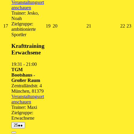
Veranstaltungsort
anschauen
Trainer: Jesko,
Noah
Zielgruppe:
17.
19.
20.
21.
22.
2
17
19
20
21
22
23
ambitionierte
August
August
August
August
Augu
A
Sportler
2026
2026
2026
2026
202
2
Krafttraining
Erwachsene
19:31
-
21:00
TGM
Bootshaus -
Großer Raum
Zentralländstr. 4
München
,
81379
Veranstaltungsort
anschauen
Trainer: Maxi
Zielgruppe:
Erwachsene
25.
(2
25
●●
August
Veranstaltungen)
2026