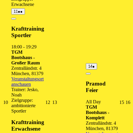
Erwachsene
11.
(2
11
●●
August
Veranstaltungen)
2026
Close
Krafttraining
Sportler
18:00
-
19:29
TGM
Bootshaus -
Großer Raum
14.
(1
14
●
Zentralländstr. 4
August
Veranstaltung)
München
,
81379
2026
Close
Veranstaltungsort
Pramod
anschauen
Trainer: Jesko,
Feier
Noah
Zielgruppe:
All Day
10.
12.
13.
15.
1
10
12
13
15
16
ambitionierte
TGM
August
August
August
Augu
A
Sportler
Bootshaus -
2026
2026
2026
202
2
Komplett
Krafttraining
Zentralländstr. 4
Erwachsene
München
,
81379