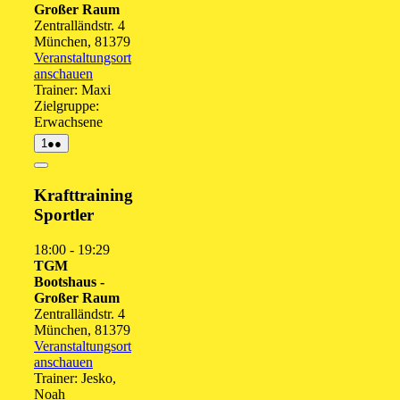
Großer Raum
Zentralländstr. 4
München
,
81379
Veranstaltungsort
anschauen
Trainer: Maxi
Zielgruppe:
Erwachsene
1.
(2
1
●●
September
Veranstaltungen)
2026
Close
Krafttraining
Sportler
18:00
-
19:29
TGM
Bootshaus -
Großer Raum
Zentralländstr. 4
München
,
81379
Veranstaltungsort
anschauen
Trainer: Jesko,
Noah