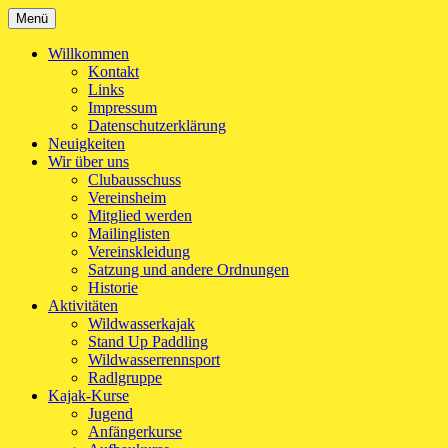
Zum
Menü
Kanu-Club Turngemeinde München e.V.
Kanu fahren in München
Inhalt
springen
Willkommen
Kontakt
Links
Impressum
Datenschutzerklärung
Neuigkeiten
Wir über uns
Clubausschuss
Vereinsheim
Mitglied werden
Mailinglisten
Vereinskleidung
Satzung und andere Ordnungen
Historie
Aktivitäten
Wildwasserkajak
Stand Up Paddling
Wildwasserrennsport
Radlgruppe
Kajak-Kurse
Jugend
Anfängerkurse