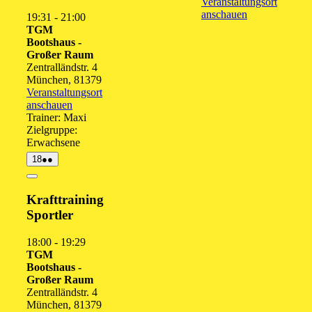
Veranstaltungsort
anschauen
19:31
-
21:00
TGM
Bootshaus -
Großer Raum
Zentralländstr. 4
München
,
81379
Veranstaltungsort
anschauen
Trainer: Maxi
Zielgruppe:
Erwachsene
18.
(2
18
●●
August
Veranstaltungen)
2026
Close
Krafttraining
Sportler
18:00
-
19:29
TGM
Bootshaus -
Großer Raum
Zentralländstr. 4
München
,
81379