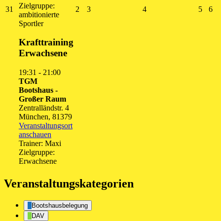
Zielgruppe:
31.
2.
3.
4.
5.
6.
31
2
3
4
5
6
ambitionierte
August
September
September
September
Septe
Se
Sportler
2026
2026
2026
2026
2026
20
Krafttraining
Erwachsene
19:31
-
21:00
TGM
Bootshaus -
Großer Raum
Zentralländstr. 4
München
,
81379
Veranstaltungsort
anschauen
Trainer: Maxi
Zielgruppe:
Erwachsene
Veranstaltungskategorien
Bootshausbelegung
DAV