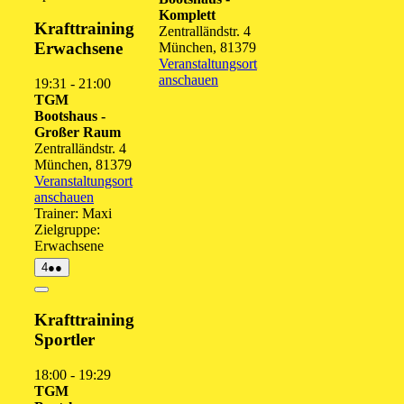
Komplett
Krafttraining
Zentralländstr. 4
Erwachsene
München
,
81379
Veranstaltungsort
anschauen
19:31
-
21:00
TGM
Bootshaus -
Großer Raum
Zentralländstr. 4
München
,
81379
Veranstaltungsort
anschauen
Trainer: Maxi
Zielgruppe:
Erwachsene
4.
(2
4
●●
August
Veranstaltungen)
2026
Close
Krafttraining
Sportler
18:00
-
19:29
TGM