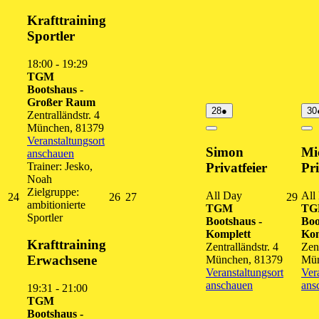
Close
Krafttraining
Sportler
18:00
-
19:29
TGM
Bootshaus -
Großer Raum
28.
(1
28
●
30
Zentralländstr. 4
August
Veranstaltung)
München
,
81379
2026
Close
Cl
Veranstaltungsort
Simon
Mi
anschauen
Trainer: Jesko,
Privatfeier
Pri
Noah
Zielgruppe:
All Day
All
24.
26.
27.
29.
24
26
27
29
ambitionierte
TGM
T
August
August
August
Augu
Sportler
Bootshaus -
Boo
2026
2026
2026
202
Komplett
Kom
Krafttraining
Zentralländstr. 4
Zent
Erwachsene
München
,
81379
Mü
Veranstaltungsort
Ver
anschauen
ans
19:31
-
21:00
TGM
Bootshaus -