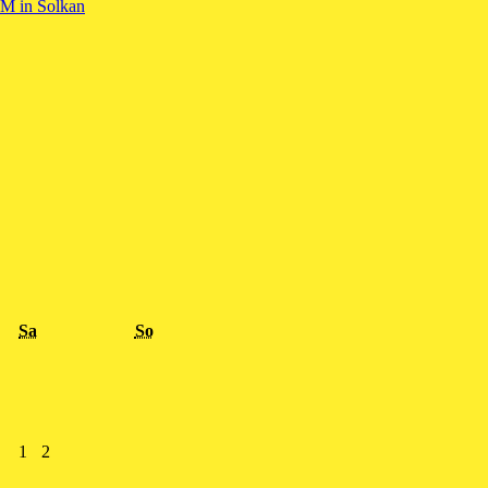
WM in Solkan
Samstag
Sonntag
Sa
So
1.
2.
1
2
August
August