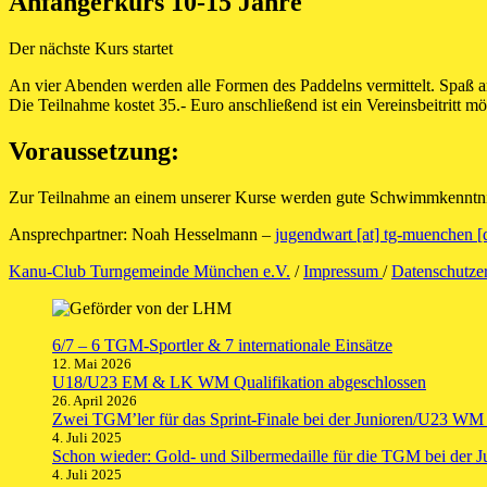
Anfängerkurs 10-15 Jahre
Der nächste Kurs startet
An vier Abenden werden alle Formen des Paddelns vermittelt. Spaß am
Die Teilnahme kostet 35.- Euro anschließend ist ein Vereinsbeitritt mö
Voraussetzung:
Zur Teilnahme an einem unserer Kurse werden gute Schwimmkenntni
Ansprechpartner: Noah Hesselmann –
jugendwart [at] tg-muenchen [
Kanu-Club Turngemeinde München e.V.
/
Impressum
/
Datenschutze
6/7 – 6 TGM-Sportler & 7 internationale Einsätze
12. Mai 2026
U18/U23 EM & LK WM Qualifikation abgeschlossen
26. April 2026
Zwei TGM’ler für das Sprint-Finale bei der Junioren/U23 WM q
4. Juli 2025
Schon wieder: Gold- und Silbermedaille für die TGM bei der
4. Juli 2025