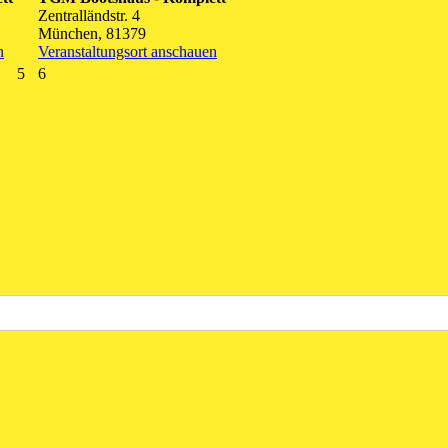
Zentralländstr. 4
München
,
81379
n
Veranstaltungsort anschauen
5.
6.
5
6
September
September
2026
2026