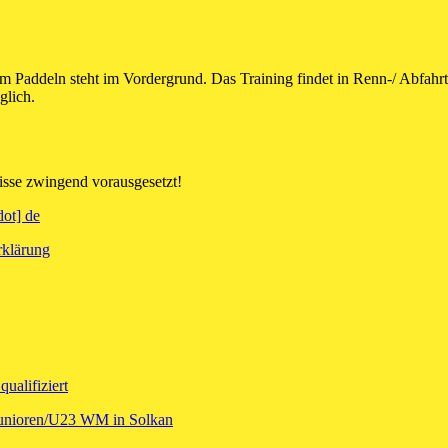
 Paddeln steht im Vordergrund. Das Training findet in Renn-/ Abfahrts
glich.
sse zwingend vorausgesetzt!
dot] de
rklärung
ualifiziert
 Junioren/U23 WM in Solkan