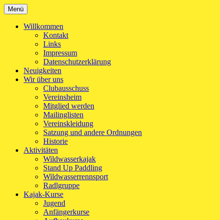
Zum
Menü
Kanu-Club Turngemeinde München e.V.
Kanu fahren in München
Inhalt
springen
Willkommen
Kontakt
Links
Impressum
Datenschutzerklärung
Neuigkeiten
Wir über uns
Clubausschuss
Vereinsheim
Mitglied werden
Mailinglisten
Vereinskleidung
Satzung und andere Ordnungen
Historie
Aktivitäten
Wildwasserkajak
Stand Up Paddling
Wildwasserrennsport
Radlgruppe
Kajak-Kurse
Jugend
Anfängerkurse