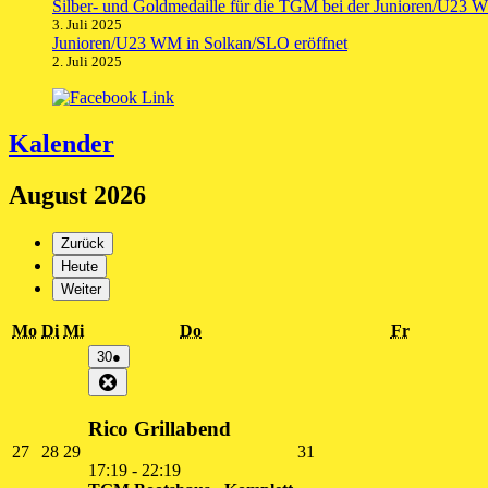
Silber- und Goldmedaille für die TGM bei der Junioren/U23 
3. Juli 2025
Junioren/U23 WM in Solkan/SLO eröffnet
2. Juli 2025
Kalender
August 2026
Zurück
Heute
Weiter
Montag
Dienstag
Mittwoch
Donnerstag
Freitag
Mo
Di
Mi
Do
Fr
30.
(1
30
●
Juli
Veranstaltung)
Close
2026
Rico Grillabend
27.
28.
29.
31.
27
28
29
31
Juli
Juli
Juli
Juli
17:19
-
22:19