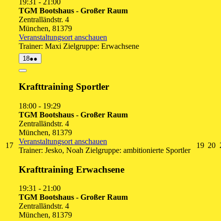
19:31
-
21:00
TGM Bootshaus - Großer Raum
Zentralländstr. 4
München
,
81379
Veranstaltungsort anschauen
Trainer: Maxi Zielgruppe: Erwachsene
18.
(2
18
●●
August
Veranstaltungen)
2026
Close
Krafttraining Sportler
18:00
-
19:29
TGM Bootshaus - Großer Raum
Zentralländstr. 4
München
,
81379
Veranstaltungsort anschauen
17.
19.
2
17
19
20
Trainer: Jesko, Noah Zielgruppe: ambitionierte Sportler
August
Augu
A
2026
2026
2
Krafttraining Erwachsene
19:31
-
21:00
TGM Bootshaus - Großer Raum
Zentralländstr. 4
München
,
81379