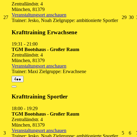
Zentralländstr. 4
München
,
81379
Veranstaltungsort anschauen
27.
29.
3
27
29
30
Trainer: Jesko, Noah Zielgruppe: ambitionierte Sportler
Juli
Juli
Ju
2026
2026
2
Krafttraining Erwachsene
19:31
-
21:00
TGM Bootshaus - Großer Raum
Zentralländstr. 4
München
,
81379
Veranstaltungsort anschauen
Trainer: Maxi Zielgruppe: Erwachsene
4.
(2
4
●●
August
Veranstaltungen)
2026
Close
Krafttraining Sportler
18:00
-
19:29
TGM Bootshaus - Großer Raum
Zentralländstr. 4
München
,
81379
Veranstaltungsort anschauen
3.
5.
6.
3
5
6
Trainer: Jesko, Noah Zielgruppe: ambitionierte Sportler