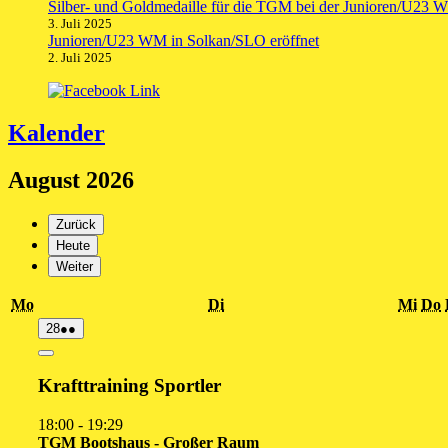
Silber- und Goldmedaille für die TGM bei der Junioren/U23 
3. Juli 2025
Junioren/U23 WM in Solkan/SLO eröffnet
2. Juli 2025
Kalender
August 2026
Zurück
Heute
Weiter
Montag
Dienstag
Mit
D
Mo
Di
Mi
Do
28.
(2
28
●●
Juli
Veranstaltungen)
2026
Close
Krafttraining Sportler
18:00
-
19:29
TGM Bootshaus - Großer Raum