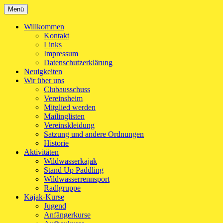
Zum
Menü
Kanu-Club Turngemeinde München e.V.
Kanu fahren in München
Inhalt
springen
Willkommen
Kontakt
Links
Impressum
Datenschutzerklärung
Neuigkeiten
Wir über uns
Clubausschuss
Vereinsheim
Mitglied werden
Mailinglisten
Vereinskleidung
Satzung und andere Ordnungen
Historie
Aktivitäten
Wildwasserkajak
Stand Up Paddling
Wildwasserrennsport
Radlgruppe
Kajak-Kurse
Jugend
Anfängerkurse