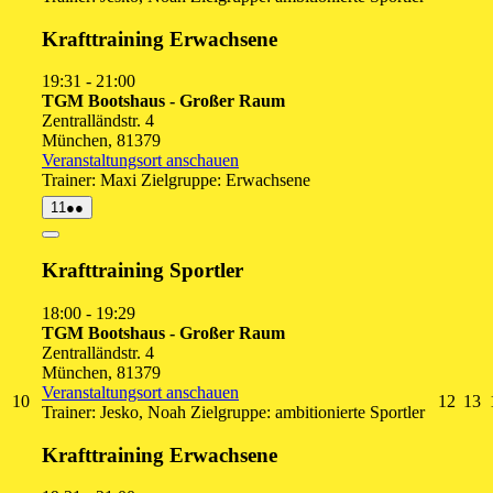
August
Augus
Au
2026
2026
20
Krafttraining Erwachsene
19:31
-
21:00
TGM Bootshaus - Großer Raum
Zentralländstr. 4
München
,
81379
Veranstaltungsort anschauen
Trainer: Maxi Zielgruppe: Erwachsene
11.
(2
11
●●
August
Veranstaltungen)
2026
Close
Krafttraining Sportler
18:00
-
19:29
TGM Bootshaus - Großer Raum
Zentralländstr. 4
München
,
81379
Veranstaltungsort anschauen
10.
12.
1
10
12
13
Trainer: Jesko, Noah Zielgruppe: ambitionierte Sportler
August
Augu
A
2026
2026
2
Krafttraining Erwachsene