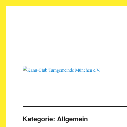
Kanu-Club Turngemeinde M
Kanu fahren in München
Kategorie:
Allgemein