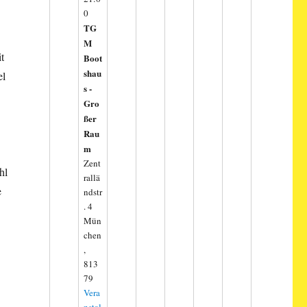
0
TG
M
t
Boot
shau
el
s -
Gro
ßer
Rau
m
Zent
hl
rallä
e
ndstr
. 4
Mün
chen
,
813
79
Vera