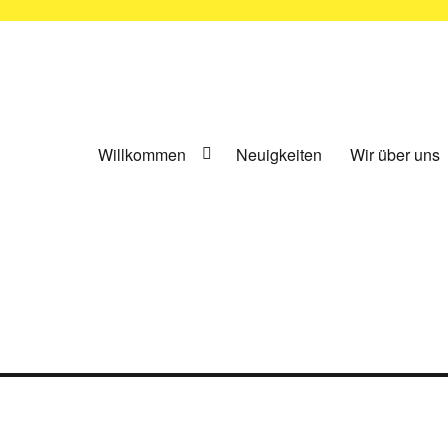
ünchen e.V.
Willkommen
Neuigkeiten
Wir über uns