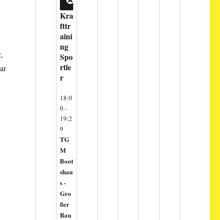
CLOSE
Kra
fttr
aini
ng
,
Spo
rtle
ar
r
18:0
0
-
19:2
9
TG
M
Boot
shau
s -
Gro
ßer
Rau