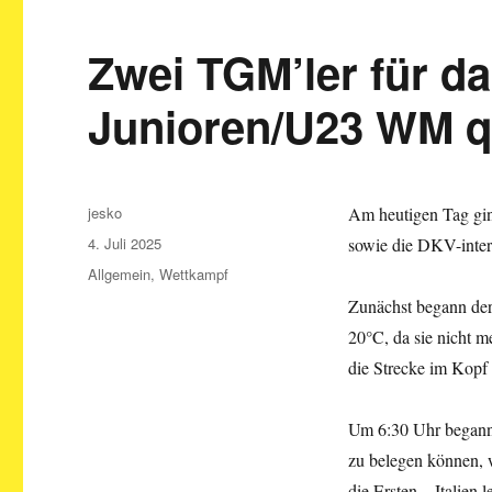
Zwei TGM’ler für da
Junioren/U23 WM qu
Autor
jesko
Am heutigen Tag ging
Veröffentlicht
4. Juli 2025
sowie die DKV-intern
am
Kategorien
Allgemein
,
Wettkampf
Zunächst begann der
20°C, da sie nicht m
die Strecke im Kopf
Um 6:30 Uhr begann e
zu belegen können, w
die Ersten – Italien