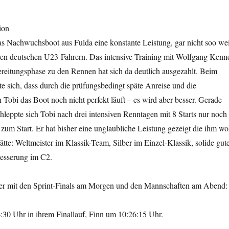
ion
as Nachwuchsboot aus Fulda eine konstante Leistung, gar nicht soo wei
ren deutschen U23-Fahrern. Das intensive Training mit Wolfgang Kenn
ereitungsphase zu den Rennen hat sich da deutlich ausgezahlt. Beim
 sich, dass durch die prüfungsbedingt späte Anreise und die
Tobi das Boot noch nicht perfekt läuft – es wird aber besser. Gerade
leppte sich Tobi nach drei intensiven Renntagen mit 8 Starts nur noch
zum Start. Er hat bisher eine unglaubliche Leistung gezeigt die ihm wo
hätte: Weltmeister im Klassik-Team, Silber im Einzel-Klassik, solide gut
besserung im C2.
er mit den Sprint-Finals am Morgen und den Mannschaften am Abend:
:30 Uhr in ihrem Finallauf, Finn um 10:26:15 Uhr.