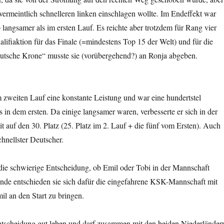
ermeintlich schnelleren linken einschlagen wollte. Im Endeffekt war
 langsamer als im ersten Lauf. Es reichte aber trotzdem für Rang vier
alifiaktion für das Finale (=mindestens Top 15 der Welt) und für die
utsche Krone“ musste sie (vorübergehend?) an Ronja abgeben.
m zweiten Lauf eine konstante Leistung und war eine hundertstel
s in dem ersten. Da einige langsamer waren, verbesserte er sich in der
auf den 30. Platz (25. Platz im 2. Lauf + die fünf vom Ersten). Auch
chnellster Deutscher.
e die schwierige Entscheidung, ob Emil oder Tobi in der Mannschaft
Ende entschieden sie sich dafür die eingefahrene KSK-Mannschaft mit
l an den Start zu bringen.
ntscheidung gut leben und darf zusammen mit den beiden Niederländer