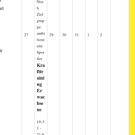
Noa
rt
h
Ziel
grup
pe:
ambi
27.
29.
30.
31.
1.
2.
27
29
30
31
1
2
tioni
Juli
Juli
Juli
Juli
August
August
erte
2026
2026
2026
2026
2026
2026
ür
Spor
tler
Kra
fttr
aini
ng
Er
wac
hse
ne
19:3
1
-
21:0