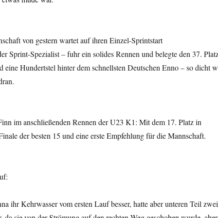
chaft von gestern wartet auf ihren Einzel-Sprintstart
er Sprint-Spezialist – fuhr ein solides Rennen und belegte den 37. Platz
d eine Hundertstel hinter dem schnellsten Deutschen Enno – so dicht w
dran.
 Finn im anschließenden Rennen der U23 K1: Mit dem 17. Platz in
Finale der besten 15 und eine erste Empfehlung für die Mannschaft.
uf:
na ihr Kehrwasser vom ersten Lauf besser, hatte aber unteren Teil zwei
er, da sie von der Strömung auf den rechten Weg geschoben wurde, aber