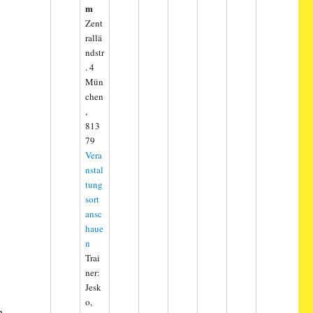
m
Zent
rallä
ndstr
. 4
Mün
chen
,
813
79
Vera
nstal
tung
sort
ansc
haue
n
Trai
ner:
Jesk
o,
n