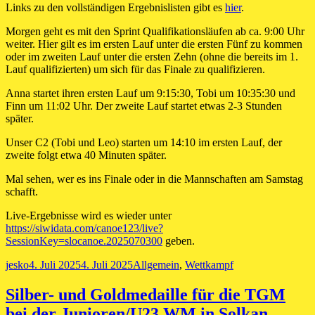
Links zu den vollständigen Ergebnislisten gibt es
hier
.
Morgen geht es mit den Sprint Qualifikationsläufen ab ca. 9:00 Uhr
weiter. Hier gilt es im ersten Lauf unter die ersten Fünf zu kommen
oder im zweiten Lauf unter die ersten Zehn (ohne die bereits im 1.
Lauf qualifizierten) um sich für das Finale zu qualifizieren.
Anna startet ihren ersten Lauf um 9:15:30, Tobi um 10:35:30 und
Finn um 11:02 Uhr. Der zweite Lauf startet etwas 2-3 Stunden
später.
Unser C2 (Tobi und Leo) starten um 14:10 im ersten Lauf, der
zweite folgt etwa 40 Minuten später.
Mal sehen, wer es ins Finale oder in die Mannschaften am Samstag
schafft.
Live-Ergebnisse wird es wieder unter
https://siwidata.com/canoe123/live?
SessionKey=slocanoe.2025070300
geben.
Autor
Veröffentlicht
Kategorien
jesko
4. Juli 2025
4. Juli 2025
Allgemein
,
Wettkampf
am
Silber- und Goldmedaille für die TGM
bei der Junioren/U23 WM in Solkan