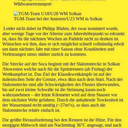
Wildwasserrennsport
TGM-Team bei der Junioren/U23 WM in Solkan
Leider nicht dabei ist Philipp Bluhm, der zwar nominiert wurde,
aber wenige Tage vor der Abreise zum Jahreshöhepunkt so erkrankt
ist, dass für die nächsten Wochen an Paddeln nicht zu denken ist.
Wünschen wir ihm, dass er sich möglichst schnell vollständig erholt
um dann nächstes Jahr mit einer Saison ohne Krankheiten und
Verletzungen umso stärker zurück zu kommen.
Die Strecke auf der Soca beginnt mit der Slalomstrecke in Solkan
/Slowenien welche auch für die Sprintrennen (ab Freitag) der
Wettkampfort ist. Das Ziel der Klassikwettkämpfe ist auf der
italienischen Seite der Grenze, etwa 4km nach dem Start. Nach der
Slalomstrecke sind alle Schwierigkeiten des Flusses überwunden,
bis auf zwei kleine Schwälle ist die Strömung kaum noch
wahrzunehmen – der letzte Kilometer wird auf dem Stausee vor
dem nächsten Wehr gefahren. Durch die anhaltende Trockenheit ist
der Wasserstand recht niedrig (~27m³/s), so dass auch die
Slalomstrecke relativ einfach ist.
Die größte Herausforderung bei den Rennen ist die Hitze. Für den
morgigen Mittwoch sind am Nachmittag 36°C angesagt, und nach