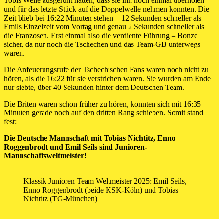
Tobis Welle ausgeruht hatten, dass sie ihn noch einmal überholen
und für das letzte Stück auf die Doppelwelle nehmen konnten. Die
Zeit blieb bei 16:22 Minuten stehen – 12 Sekunden schneller als
Emils Einzelzeit vom Vortag und genau 2 Sekunden schneller als
die Franzosen. Erst einmal also die verdiente Führung – Bonze
sicher, da nur noch die Tschechen und das Team-GB unterwegs
waren.
Die Anfeuerungsrufe der Tschechischen Fans waren noch nicht zu
hören, als die 16:22 für sie verstrichen waren. Sie wurden am Ende
nur siebte, über 40 Sekunden hinter dem Deutschen Team.
Die Briten waren schon früher zu hören, konnten sich mit 16:35
Minuten gerade noch auf den dritten Rang schieben. Somit stand
fest:
Die Deutsche Mannschaft mit Tobias Nichtitz, Enno
Roggenbrodt und Emil Seils sind Junioren-
Mannschaftsweltmeister!
Klassik Junioren Team Weltmeister 2025: Emil Seils,
Enno Roggenbrodt (beide KSK-Köln) und Tobias
Nichtitz (TG-München)