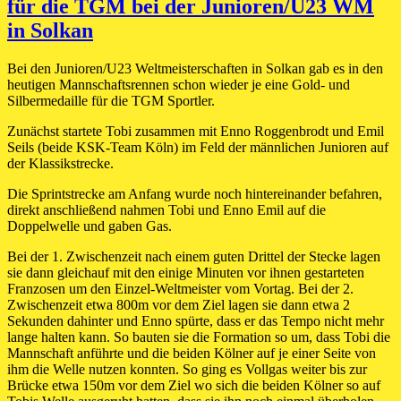
für die TGM bei der Junioren/U23 WM
in Solkan
Bei den Junioren/U23 Weltmeisterschaften in Solkan gab es in den
heutigen Mannschaftsrennen schon wieder je eine Gold- und
Silbermedaille für die TGM Sportler.
Zunächst startete Tobi zusammen mit Enno Roggenbrodt und Emil
Seils (beide KSK-Team Köln) im Feld der männlichen Junioren auf
der Klassikstrecke.
Die Sprintstrecke am Anfang wurde noch hintereinander befahren,
direkt anschließend nahmen Tobi und Enno Emil auf die
Doppelwelle und gaben Gas.
Bei der 1. Zwischenzeit nach einem guten Drittel der Stecke lagen
sie dann gleichauf mit den einige Minuten vor ihnen gestarteten
Franzosen um den Einzel-Weltmeister vom Vortag. Bei der 2.
Zwischenzeit etwa 800m vor dem Ziel lagen sie dann etwa 2
Sekunden dahinter und Enno spürte, dass er das Tempo nicht mehr
lange halten kann. So bauten sie die Formation so um, dass Tobi die
Mannschaft anführte und die beiden Kölner auf je einer Seite von
ihm die Welle nutzen konnten. So ging es Vollgas weiter bis zur
Brücke etwa 150m vor dem Ziel wo sich die beiden Kölner so auf