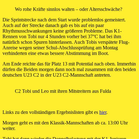
Wo rohe Kräfte sinnlos walten – oder Altersschwäche?
Die Sprintstrecke nach dem Start wurde problemlos gemeistert.
Auch auf der Strecke danach gab es bis auf ein paar
Rhythmusschwankungen keine größeren Probleme. Das K1-
Rennen von Tobi nur 4 Stunden vorher bei 37°C hat bei ihm
natürlich schon Spuren hinterlassen. Auch Tobis verspätete Flug-
Anreise wegen seiner Schul-Abschlussprüfung am Montag
verhinderten eine etwas bessere Abstimmung im Boot.
Am Ende reichte das für Platz 13 mit Potential nach oben. Immerhin
dürfen die Beiden morgen dann noch mal zusammen mit den beiden
deutschen U23 C2 in der U23 C2-Mannschaft antreten.
C2 Tobi und Leo mit ihren Mitstreitern aus Fulda
Links zu den vollständigen Ergebnislisten gibt es
hier
.
Morgen geht es mit den Klassik-Mannschaften ab ca. 13:00 Uhr
weiter.
Tobi hat dann wieder die Doppelbelastung mit der K1-Junioren-