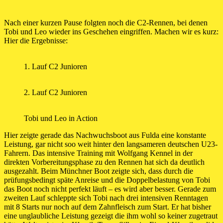
Nach einer kurzen Pause folgten noch die C2-Rennen, bei denen
Tobi und Leo wieder ins Geschehen eingriffen. Machen wir es kurz:
Hier die Ergebnisse:
1. Lauf C2 Junioren
2. Lauf C2 Junioren
Tobi und Leo in Action
Hier zeigte gerade das Nachwuchsboot aus Fulda eine konstante
Leistung, gar nicht soo weit hinter den langsameren deutschen U23-
Fahrern. Das intensive Training mit Wolfgang Kennel in der
direkten Vorbereitungsphase zu den Rennen hat sich da deutlich
ausgezahlt. Beim Münchner Boot zeigte sich, dass durch die
prüfungsbedingt späte Anreise und die Doppelbelastung von Tobi
das Boot noch nicht perfekt läuft – es wird aber besser. Gerade zum
zweiten Lauf schleppte sich Tobi nach drei intensiven Renntagen
mit 8 Starts nur noch auf dem Zahnfleisch zum Start. Er hat bisher
eine unglaubliche Leistung gezeigt die ihm wohl so keiner zugetraut