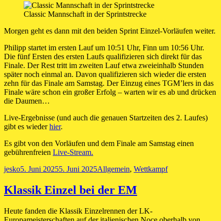
Classic Mannschaft in der Sprintstrecke
Morgen geht es dann mit den beiden Sprint Einzel-Vorläufen weiter.
Philipp startet im ersten Lauf um 10:51 Uhr, Finn um 10:56 Uhr.
Die fünf Ersten des ersten Laufs qualifizieren sich direkt für das
Finale. Der Rest tritt im zweiten Lauf etwa zweieinhalb Stunden
später noch einmal an. Davon qualifizieren sich wieder die ersten
zehn für das Finale am Samstag. Der Einzug eines TGM’lers in das
Finale wäre schon ein großer Erfolg – warten wir es ab und drücken
die Daumen…
Live-Ergebnisse (und auch die genauen Startzeiten des 2. Laufes)
gibt es wieder
hier
.
Es gibt von den Vorläufen und dem Finale am Samstag einen
gebührenfreien
Live-Stream.
Autor
Veröffentlicht
Kategorien
jesko
5. Juni 2025
5. Juni 2025
Allgemein
,
Wettkampf
am
Klassik Einzel bei der EM
Heute fanden die Klassik Einzelrennen der LK-
Europameisterschaften auf der italienischen Noce oberhalb von