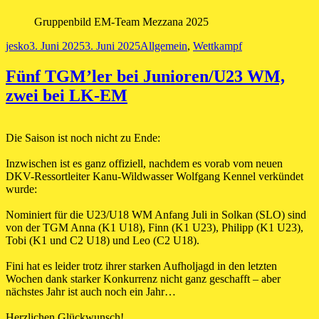
Gruppenbild EM-Team Mezzana 2025
Autor
Veröffentlicht
Kategorien
jesko
3. Juni 2025
3. Juni 2025
Allgemein
,
Wettkampf
am
Fünf TGM’ler bei Junioren/U23 WM,
zwei bei LK-EM
Die Saison ist noch nicht zu Ende:
Inzwischen ist es ganz offiziell, nachdem es vorab vom neuen
DKV-Ressortleiter Kanu-Wildwasser Wolfgang Kennel verkündet
wurde:
Nominiert für die U23/U18 WM Anfang Juli in Solkan (SLO) sind
von der TGM Anna (K1 U18), Finn (K1 U23), Philipp (K1 U23),
Tobi (K1 und C2 U18) und Leo (C2 U18).
Fini hat es leider trotz ihrer starken Aufholjagd in den letzten
Wochen dank starker Konkurrenz nicht ganz geschafft – aber
nächstes Jahr ist auch noch ein Jahr…
Herzlichen Glückwunsch!