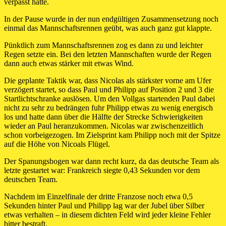
verpasst hatte.
In der Pause wurde in der nun endgültigen Zusammensetzung noch
einmal das Mannschaftsrennen geübt, was auch ganz gut klappte.
Pünktlich zum Mannschaftsrennen zog es dann zu und leichter
Regen setzte ein. Bei den letzten Mannschaften wurde der Regen
dann auch etwas stärker mit etwas Wind.
Die geplante Taktik war, dass Nicolas als stärkster vorne am Ufer
verzögert startet, so dass Paul und Philipp auf Position 2 und 3 die
Startlichtschranke auslösen. Um den Vollgas startenden Paul dabei
nicht zu sehr zu bedrängen fuhr Philipp etwas zu wenig energisch
los und hatte dann über die Hälfte der Strecke Schwierigkeiten
wieder an Paul heranzukommen. Nicolas war zwischenzeitlich
schon vorbeigezogen. Im Zielsprint kam Philipp noch mit der Spitze
auf die Höhe von Nicoals Flügel.
Der Spanungsbogen war dann recht kurz, da das deutsche Team als
letzte gestartet war: Frankreich siegte 0,43 Sekunden vor dem
deutschen Team.
Nachdem im Einzelfinale der dritte Franzose noch etwa 0,5
Sekunden hinter Paul und Philipp lag war der Jubel über Silber
etwas verhalten – in diesem dichten Feld wird jeder kleine Fehler
bitter bestraft.