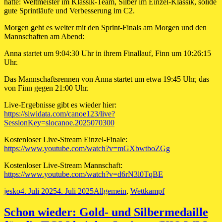
hätte: Weltmeister im Klassik-Team, Silber im Einzel-Klassik, solide
gute Sprintläufe und Verbesserung im C2.
Morgen geht es weiter mit den Sprint-Finals am Morgen und den
Mannschaften am Abend:
Anna startet um 9:04:30 Uhr in ihrem Finallauf, Finn um 10:26:15
Uhr.
Das Mannschaftsrennen von Anna startet um etwa 19:45 Uhr, das
von Finn gegen 21:00 Uhr.
Live-Ergebnisse gibt es wieder hier:
https://siwidata.com/canoe123/live?
SessionKey=slocanoe.2025070300
Kostenloser Live-Stream Einzel-Finale:
https://www.youtube.com/watch?v=mGXbwtboZGg
Kostenloser Live-Stream Mannschaft:
https://www.youtube.com/watch?v=d6rN3l0TqBE
Autor
Veröffentlicht
Kategorien
jesko
4. Juli 2025
4. Juli 2025
Allgemein
,
Wettkampf
am
Schon wieder: Gold- und Silbermedaille