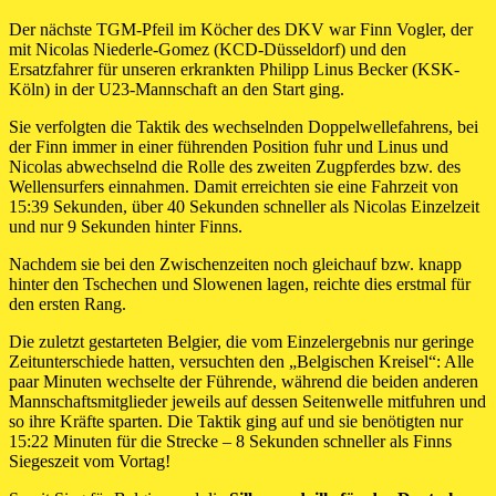
Der nächste TGM-Pfeil im Köcher des DKV war Finn Vogler, der
mit Nicolas Niederle-Gomez (KCD-Düsseldorf) und den
Ersatzfahrer für unseren erkrankten Philipp Linus Becker (KSK-
Köln) in der U23-Mannschaft an den Start ging.
Sie verfolgten die Taktik des wechselnden Doppelwellefahrens, bei
der Finn immer in einer führenden Position fuhr und Linus und
Nicolas abwechselnd die Rolle des zweiten Zugpferdes bzw. des
Wellensurfers einnahmen. Damit erreichten sie eine Fahrzeit von
15:39 Sekunden, über 40 Sekunden schneller als Nicolas Einzelzeit
und nur 9 Sekunden hinter Finns.
Nachdem sie bei den Zwischenzeiten noch gleichauf bzw. knapp
hinter den Tschechen und Slowenen lagen, reichte dies erstmal für
den ersten Rang.
Die zuletzt gestarteten Belgier, die vom Einzelergebnis nur geringe
Zeitunterschiede hatten, versuchten den „Belgischen Kreisel“: Alle
paar Minuten wechselte der Führende, während die beiden anderen
Mannschaftsmitglieder jeweils auf dessen Seitenwelle mitfuhren und
so ihre Kräfte sparten. Die Taktik ging auf und sie benötigten nur
15:22 Minuten für die Strecke – 8 Sekunden schneller als Finns
Siegeszeit vom Vortag!