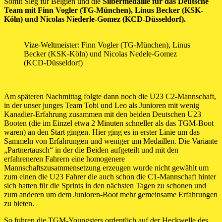
Somit Sieg für Belgien und die
Silbermedaille für das Deutsche
Team mit Finn Vogler (TG-München), Linus Becker (KSK-
Köln) und Nicolas Niederle-Gomez (KCD-Düsseldorf).
Vize-Weltmeister: Finn Vogler (TG-München), Linus
Becker (KSK-Köln) und Nicolas Nedele-Gomez
(KCD-Düsseldorf)
Am späteren Nachmittag folgte dann noch die U23 C2-Mannschaft,
in der unser junges Team Tobi und Leo als Junioren mit wenig
Kanadier-Erfahrung zusammen mit den beiden Deutschen U23
Booten (die im Einzel etwa 2 Minuten schneller als das TGM-Boot
waren) an den Start gingen. Hier ging es in erster Linie um das
Sammeln von Erfahrungen und weniger um Medaillen. Die Variante
„Partnertausch“ in der die Beiden aufgeteilt und mit den
erfahreneren Fahrern eine homogenere
Mannschaftszusammensetzung erzeugen wurde nicht gewählt um
zum einen die U23 Fahrer die auch schon die C1-Mannschaft hinter
sich hatten für die Sprints in den nächsten Tagen zu schonen und
zum anderen um dem Junioren-Boot mehr gemeinsame Erfahrungen
zu bieten.
So fuhren die TGM-Youngsters ordentlich auf der Heckwelle des