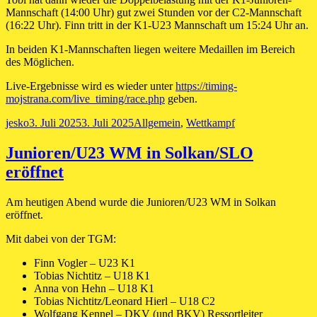
Mannschaft (14:00 Uhr) gut zwei Stunden vor der C2-Mannschaft
(16:22 Uhr). Finn tritt in der K1-U23 Mannschaft um 15:24 Uhr an.
In beiden K1-Mannschaften liegen weitere Medaillen im Bereich
des Möglichen.
Live-Ergebnisse wird es wieder unter
https://timing-
mojstrana.com/live_timing/race.php
geben.
Autor
Veröffentlicht
Kategorien
jesko
3. Juli 2025
3. Juli 2025
Allgemein
,
Wettkampf
am
Junioren/U23 WM in Solkan/SLO
eröffnet
Am heutigen Abend wurde die Junioren/U23 WM in Solkan
eröffnet.
Mit dabei von der TGM:
Finn Vogler – U23 K1
Tobias Nichtitz – U18 K1
Anna von Hehn – U18 K1
Tobias Nichtitz/Leonard Hierl – U18 C2
Wolfgang Kennel – DKV (und BKV) Ressortleiter