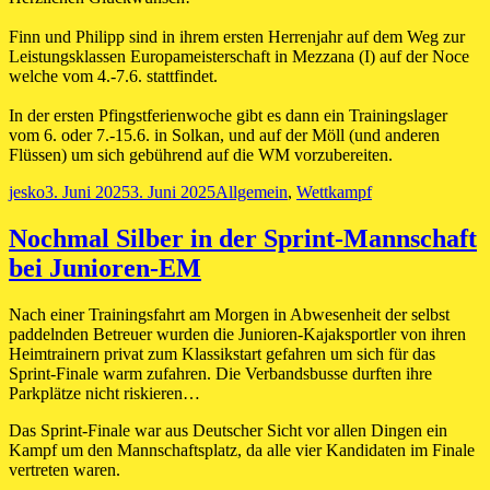
Finn und Philipp sind in ihrem ersten Herrenjahr auf dem Weg zur
Leistungsklassen Europameisterschaft in Mezzana (I) auf der Noce
welche vom 4.-7.6. stattfindet.
In der ersten Pfingstferienwoche gibt es dann ein Trainingslager
vom 6. oder 7.-15.6. in Solkan, und auf der Möll (und anderen
Flüssen) um sich gebührend auf die WM vorzubereiten.
Autor
Veröffentlicht
Kategorien
jesko
3. Juni 2025
3. Juni 2025
Allgemein
,
Wettkampf
am
Nochmal Silber in der Sprint-Mannschaft
bei Junioren-EM
Nach einer Trainingsfahrt am Morgen in Abwesenheit der selbst
paddelnden Betreuer wurden die Junioren-Kajaksportler von ihren
Heimtrainern privat zum Klassikstart gefahren um sich für das
Sprint-Finale warm zufahren. Die Verbandsbusse durften ihre
Parkplätze nicht riskieren…
Das Sprint-Finale war aus Deutscher Sicht vor allen Dingen ein
Kampf um den Mannschaftsplatz, da alle vier Kandidaten im Finale
vertreten waren.