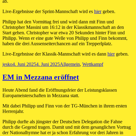
ab.
Live-Ergebnisse der Sprint-Mannschaft wird es
hier
geben.
Philipp hat den Vormittag frei und wird dann mit Finn und
Christopher Massini um 16:12 in der Klassikmannschaft an den
Start gehen. Christopher war etwa 20 Sekunden hinter Finn und
Philipp. Wenn er eine gute Welle von Philipp und Finn bekommt,
haben die drei Aussenseiterchancen auf ein Trepperlplatz.
Live-Ergebnisse der Klassik-Mannschaft wird es dann
hier
geben.
Autor
Veröffentlicht
Kategorien
jesko
4. Juni 2025
4. Juni 2025
Allgemein
,
Wettkampf
am
EM in Mezzana eröffnet
Heute Abend fand die Eröffnungsfeier der Leistungsklassen
Europameisterschaften in Mezzana statt.
Mit dabei Philipp und Finn von der TG-München in ihrem ersten
Herrenjahr.
Philipp durfte als jüngster der Deutschen Delegation die Fahne
durch die Gegend tragen. Damit und mit dem gesanglichen Vortrag
der Nationalhymne hat er ja schon Erfahrung vor drei Jahren in