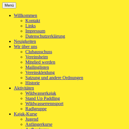
Zum
Menü
Kanu-Club Turngemeinde München e.V.
Kanu fahren in München
Inhalt
springen
Willkommen
Kontakt
Links
Impressum
Datenschutzerklärung
Neuigkeiten
Wir über uns
Clubausschuss
Vereinsheim
Mitglied werden
Mailinglisten
Vereinskleidung
Satzung und andere Ordnungen
Historie
Aktivitäten
Wildwasserkajak
Stand Up Paddling
Wildwasserrennsport
Radlgruppe
Kajak-Kurse
Jugend
Anfängerkurse