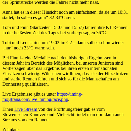
der Sprintstrecke werden die Fahrer nicht mehr nass.
Anna hat es in dieser Hinsicht noch am einfachsten, da sie um 10:31
startet, da sollen es „nur“ 32-33°C sein.
Tobi und Finn (Startzeiten 15:07 und 15:57) fahren ihre K1-Rennen
in der heißesten Zeit des Tages bei vorhergesagten 36°C.
Tobi und Leo starten um 19:02 im C2 – dann soll es schon wieder
„nur“ noch 33°C warm sein.
Bei Finn ist eine Medaille nach den bisherigen Ergebnissen in
diesem Jahr im Bereich des Möglichen, bei unseren Junioren sind
Vorhersagen über das Ergebnis bei ihren ersten internationalen
Einsätzen schwierig. Wünschen wir Ihnen, dass sie der Hitze trotzen
und starke Rennen fahren und sich so für die Mannschaften am
Donnerstag qualifizieren.
Live Ergebnisse gibt es unter
https://timing-
mojstrana.com/live_timing/race.php
.
Einen
Live-Stream
von der Eröffnungsfeier gab es vom
Slowenischen Kanuverband. Vielleicht findet man dort dann auch
Streams von den Rennen.
Zeitplan: