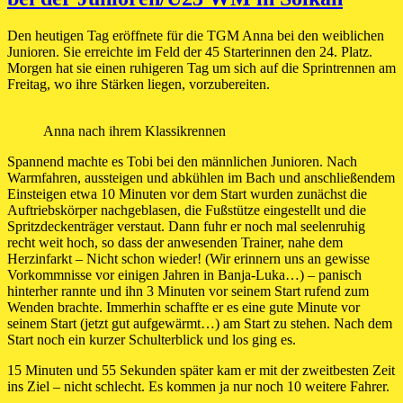
Den heutigen Tag eröffnete für die TGM Anna bei den weiblichen
Junioren. Sie erreichte im Feld der 45 Starterinnen den 24. Platz.
Morgen hat sie einen ruhigeren Tag um sich auf die Sprintrennen am
Freitag, wo ihre Stärken liegen, vorzubereiten.
Anna nach ihrem Klassikrennen
Spannend machte es Tobi bei den männlichen Junioren. Nach
Warmfahren, aussteigen und abkühlen im Bach und anschließendem
Einsteigen etwa 10 Minuten vor dem Start wurden zunächst die
Auftriebskörper nachgeblasen, die Fußstütze eingestellt und die
Spritzdeckenträger verstaut. Dann fuhr er noch mal seelenruhig
recht weit hoch, so dass der anwesenden Trainer, nahe dem
Herzinfarkt – Nicht schon wieder! (Wir erinnern uns an gewisse
Vorkommnisse vor einigen Jahren in Banja-Luka…) – panisch
hinterher rannte und ihn 3 Minuten vor seinem Start rufend zum
Wenden brachte. Immerhin schaffte er es eine gute Minute vor
seinem Start (jetzt gut aufgewärmt…) am Start zu stehen. Nach dem
Start noch ein kurzer Schulterblick und los ging es.
15 Minuten und 55 Sekunden später kam er mit der zweitbesten Zeit
ins Ziel – nicht schlecht. Es kommen ja nur noch 10 weitere Fahrer.