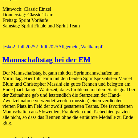
Mittwoch: Classic Einzel
Donnerstag: Classic Team
Freitag: Sprint Vorläufe
Samstag: Sprint Finale und Sprint Team
Autor
Veröffentlicht
Kategorien
jesko
2. Juli 2025
2. Juli 2025
Allgemein
,
Wettkampf
am
Mannschaftstag bei der EM
Der Mannschaftstag begann mit den Sprintmannschaften am
Vormittag. Hier fuhr Finn mit den beiden Sprintspezialisten Marcel
Blum und Christopher Massini ein gutes Rennen und belegten am
Ende (nach langer Wartezeit, da es Probleme mit dem Startsignal bei
der Zeitnahme gab und letztendlich die Startzeiten der Hand-
Zweitzeitnahme verwendet werden mussten) einen verdienten
vierten Platz im Feld der zwölf gestarteten Teams. Die favorisierten
Mannschaften aus Slowenien, Frankreich und Tschechien patzten
alle nicht, so dass das Rennen ohne die erträumte Medaille zu Ende
ging.