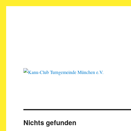
Kanu-Club Turngemeinde M
Kanu fahren in München
Nichts gefunden