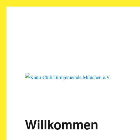
Kanu-Club Turngemeinde M
Kanu fahren in München
Willkommen