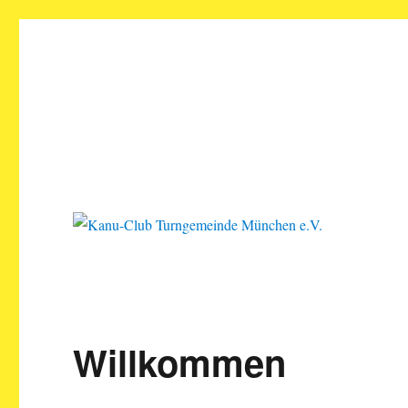
Kanu-Club Turngemeinde M
Kanu fahren in München
Willkommen