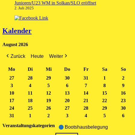
Junioren/U23 WM in Solkan/SLO eröffnet
2. Juli 2025
Kalender
August 2026
Zurück
Heute
Weiter
Mo
Montag
Di
Dienstag
Mi
Mittwoch
Do
Donnerstag
Fr
Freitag
Sa
Samstag
So
Son
27
27.
28
28.
29
29.
30
30.
31
31.
1
1.
2
2.
3
3.
Juli
4
4.
Juli
5
5.
Juli
6
6.
Juli
7
7.
Juli
8
August
8.
9
Augu
9.
10
August
2026
10.
11
August
2026
11.
12
August
2026
12.
13
August
2026
13.
14
August
2026
14.
15
2026
August
15.
16
2026
Augu
16.
17
2026
August
17.
18
2026
August
18.
19
2026
August
19.
20
2026
August
20.
21
2026
August
21.
22
2026
August
22.
23
2026
Aug
23.
24
2026
August
24.
25
2026
August
25.
26
2026
August
26.
27
2026
August
27.
28
2026
August
28.
29
2026
August
29.
30
202
Aug
30.
31
2026
August
31.
1
1.
2026
August
2
2.
2026
August
3
3.
2026
August
4
4.
2026
August
5
5.
2026
August
6
6.
202
Aug
2026
August
September
2026
September
2026
September
2026
September
2026
September
2026
Sept
202
Veranstaltungskategorien
Bootshausbelegung
2026
2026
2026
2026
2026
2026
2026