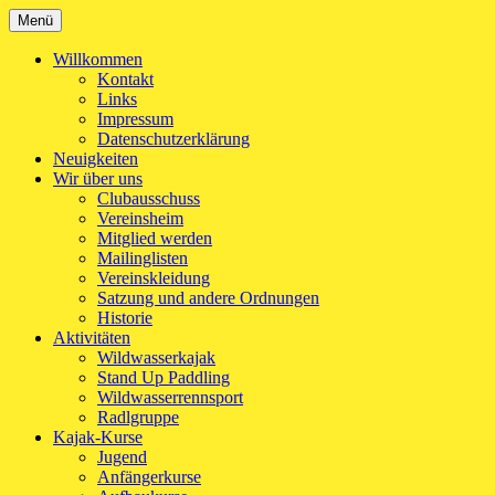
Zum
Menü
Kanu-Club Turngemeinde München e.V.
Kanu fahren in München
Inhalt
springen
Willkommen
Kontakt
Links
Impressum
Datenschutzerklärung
Neuigkeiten
Wir über uns
Clubausschuss
Vereinsheim
Mitglied werden
Mailinglisten
Vereinskleidung
Satzung und andere Ordnungen
Historie
Aktivitäten
Wildwasserkajak
Stand Up Paddling
Wildwasserrennsport
Radlgruppe
Kajak-Kurse
Jugend
Anfängerkurse