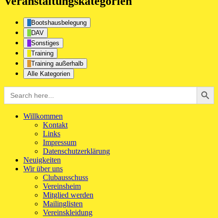
Veranstaltungskategorien
Bootshausbelegung
DAV
Sonstiges
Training
Training außerhalb
Alle Kategorien
Search Button
Search
for:
Willkommen
Kontakt
Links
Impressum
Datenschutzerklärung
Neuigkeiten
Wir über uns
Clubausschuss
Vereinsheim
Mitglied werden
Mailinglisten
Vereinskleidung