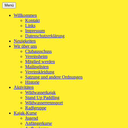
Zum
Menü
Kanu-Club Turngemeinde München e.V.
Kanu fahren in München
Inhalt
springen
Willkommen
Kontakt
Links
Impressum
Datenschutzerklärung
Neuigkeiten
Wir über uns
Clubausschuss
Vereinsheim
Mitglied werden
Mailinglisten
Vereinskleidung
Satzung und andere Ordnungen
Historie
Aktivitäten
Wildwasserkajak
Stand Up Paddling
Wildwasserrennsport
Radlgruppe
Kajak-Kurse
Jugend
Anfängerkurse