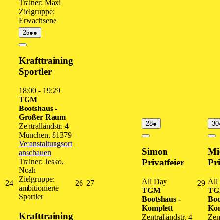
Trainer: Maxi
Zielgruppe:
Erwachsene
25.
(2
25
●●
August
Veranstaltungen)
2026
Close
Krafttraining
Sportler
18:00
-
19:29
TGM
Bootshaus -
Großer Raum
28.
(1
28
●
30
Zentralländstr. 4
August
Veranstaltung)
München
,
81379
2026
Close
Cl
Veranstaltungsort
Simon
Mi
anschauen
Trainer: Jesko,
Privatfeier
Pri
Noah
Zielgruppe:
All Day
All
24.
26.
27.
29.
24
26
27
29
ambitionierte
TGM
T
August
August
August
Augu
Sportler
Bootshaus -
Boo
2026
2026
2026
202
Komplett
Kom
Krafttraining
Zentralländstr. 4
Zent