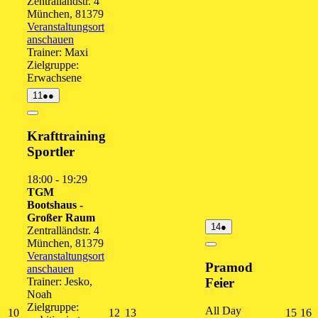
Zentralländstr. 4
München
,
81379
Veranstaltungsort
anschauen
Trainer: Maxi
Zielgruppe:
Erwachsene
11.
(2
11
●●
August
Veranstaltungen)
2026
Close
Krafttraining
Sportler
18:00
-
19:29
TGM
Bootshaus -
Großer Raum
14.
(1
14
●
Zentralländstr. 4
August
Veranstaltung)
München
,
81379
2026
Close
Veranstaltungsort
Pramod
anschauen
Trainer: Jesko,
Feier
Noah
Zielgruppe:
All Day
10.
12.
13.
15.
1
10
12
13
15
16