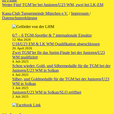
im Finale
Nächster
Weiter
Fünf TGM’ler bei Junioren/U23 WM, zwei bei LK-EM
Beitrag:
Kanu-Club Turngemeinde München e.V.
/
Impressum
/
Datenschutzerklärung
6/7 – 6 TGM-Sportler & 7 internationale Einsätze
12. Mai 2026
U18/U23 EM & LK WM Qualifikation abgeschlossen
26. April 2026
Zwei TGM’ler für das Sprint-Finale bei der Junioren/U23
WM qualifiziert
4. Juli 2025
Schon wieder: Gold- und Silbermedaille für die TGM bei der
Junioren/U23 WM in Solkan
4. Juli 2025
Silber- und Goldmedaille für die TGM bei der Junioren/U23
WM in Solkan
3. Juli 2025
Junioren/U23 WM in Solkan/SLO eröffnet
2. Juli 2025