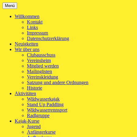
Zum
Menü
Kanu-Club Turngemeinde München e.V.
Kanu fahren in München
Inhalt
springen
Willkommen
Kontakt
Links
Impressum
Datenschutzerklärung
Neuigkeiten
Wir über uns
Clubausschuss
Vereinsheim
Mitglied werden
Mailinglisten
Vereinskleidung
Satzung und andere Ordnungen
Historie
Aktivitäten
Wildwasserkajak
Stand Up Paddling
Wildwasserrennsport
Radlgruppe
Kajak-Kurse
Jugend
Anfängerkurse