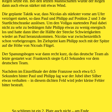
Regen setzte ein. Bei den letzten Mannschaften wurde der Regen
dann auch etwas stärker mit etwas Wind.
Die geplante Taktik war, dass Nicolas als stärkster vorne am Ufer
verzögert startet, so dass Paul und Philipp auf Position 2 und 3 die
Startlichtschranke auslösen. Um den Vollgas startenden Paul dabei
nicht zu sehr zu bedrängen fuhr Philipp etwas zu wenig energisch
los und hatte dann über die Hälfte der Strecke Schwierigkeiten
wieder an Paul heranzukommen. Nicolas war zwischenzeitlich
schon vorbeigezogen. Im Zielsprint kam Philipp noch mit der Spitze
auf die Höhe von Nicoals Flügel.
Der Spanungsbogen war dann recht kurz, da das deutsche Team als
letzte gestartet war: Frankreich siegte 0,43 Sekunden vor dem
deutschen Team.
Nachdem im Einzelfinale der dritte Franzose noch etwa 0,5
Sekunden hinter Paul und Philipp lag war der Jubel über Silber
etwas verhalten – in diesem dichten Feld wird jeder kleine Fehler
bitter bestraft.
So schlimm ist ein 2. Platz auch nicht – am Ende