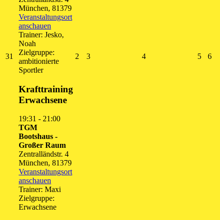
München
,
81379
Veranstaltungsort
anschauen
Trainer: Jesko,
Noah
Zielgruppe:
31.
2.
3.
4.
5.
6.
31
2
3
4
5
6
ambitionierte
August
September
September
September
Septe
Se
Sportler
2026
2026
2026
2026
2026
20
Krafttraining
Erwachsene
19:31
-
21:00
TGM
Bootshaus -
Großer Raum
Zentralländstr. 4
München
,
81379
Veranstaltungsort
anschauen
Trainer: Maxi
Zielgruppe:
Erwachsene