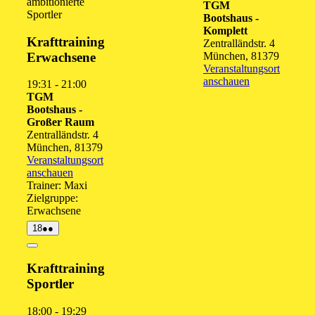
ambitionierte
TGM
August
August
August
Augu
A
Sportler
Bootshaus -
2026
2026
2026
202
2
Komplett
Krafttraining
Zentralländstr. 4
Erwachsene
München
,
81379
Veranstaltungsort
anschauen
19:31
-
21:00
TGM
Bootshaus -
Großer Raum
Zentralländstr. 4
München
,
81379
Veranstaltungsort
anschauen
Trainer: Maxi
Zielgruppe:
Erwachsene
18.
(2
18
●●
August
Veranstaltungen)
2026
Close
Krafttraining
Sportler
18:00
-
19:29