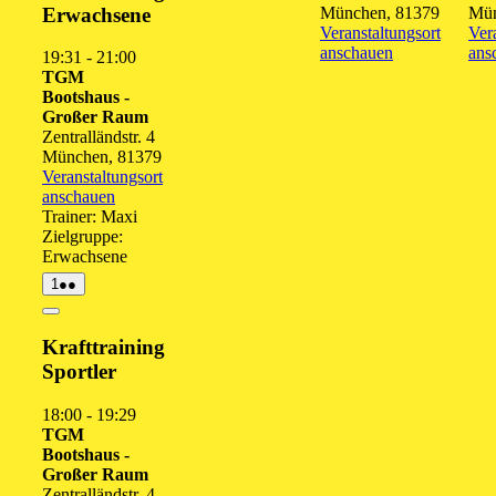
Erwachsene
München
,
81379
Mü
Veranstaltungsort
Ver
anschauen
ans
19:31
-
21:00
TGM
Bootshaus -
Großer Raum
Zentralländstr. 4
München
,
81379
Veranstaltungsort
anschauen
Trainer: Maxi
Zielgruppe:
Erwachsene
1.
(2
1
●●
September
Veranstaltungen)
2026
Close
Krafttraining
Sportler
18:00
-
19:29
TGM
Bootshaus -
Großer Raum
Zentralländstr. 4