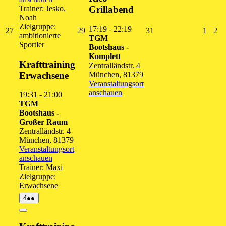
Trainer: Jesko,
Grillabend
Noah
Zielgruppe:
17:19
-
22:19
27.
29.
31.
1.
2.
27
29
31
1
2
ambitionierte
TGM
Juli
Juli
Juli
Augus
Au
Sportler
Bootshaus -
2026
2026
2026
2026
20
Komplett
Krafttraining
Zentralländstr. 4
Erwachsene
München
,
81379
Veranstaltungsort
anschauen
19:31
-
21:00
TGM
Bootshaus -
Großer Raum
Zentralländstr. 4
München
,
81379
Veranstaltungsort
anschauen
Trainer: Maxi
Zielgruppe:
Erwachsene
4.
(2
4
●●
August
Veranstaltungen)
2026
Close