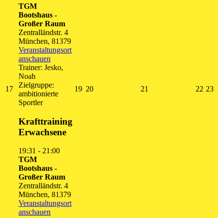
TGM
Bootshaus -
Großer Raum
Zentralländstr. 4
München
,
81379
Veranstaltungsort
anschauen
Trainer: Jesko,
Noah
Zielgruppe:
17.
19.
20.
21.
22.
2
17
19
20
21
22
23
ambitionierte
August
August
August
August
Augu
A
Sportler
2026
2026
2026
2026
202
2
Krafttraining
Erwachsene
19:31
-
21:00
TGM
Bootshaus -
Großer Raum
Zentralländstr. 4
München
,
81379
Veranstaltungsort
anschauen