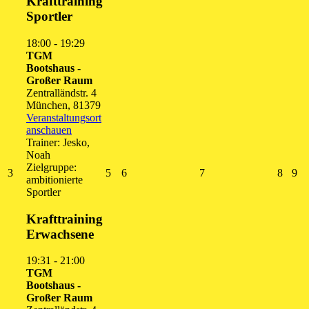
Krafttraining
Sportler
18:00
-
19:29
TGM
Bootshaus -
Großer Raum
Zentralländstr. 4
München
,
81379
Veranstaltungsort
anschauen
Trainer: Jesko,
Noah
Zielgruppe:
3.
5.
6.
7.
8.
9.
3
5
6
7
8
9
ambitionierte
August
August
August
August
Augus
Au
Sportler
2026
2026
2026
2026
2026
20
Krafttraining
Erwachsene
19:31
-
21:00
TGM
Bootshaus -
Großer Raum