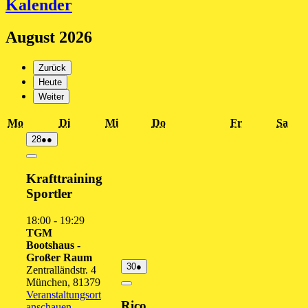
Kalender
August 2026
Zurück
Heute
Weiter
Montag
Dienstag
Mittwoch
Donnerstag
Freitag
Sam
Mo
Di
Mi
Do
Fr
Sa
28.
(2
28
●●
Juli
Veranstaltungen)
2026
Close
Krafttraining
Sportler
18:00
-
19:29
TGM
Bootshaus -
Großer Raum
30.
(1
30
●
Zentralländstr. 4
Juli
Veranstaltung)
München
,
81379
2026
Close
Veranstaltungsort
Rico
anschauen